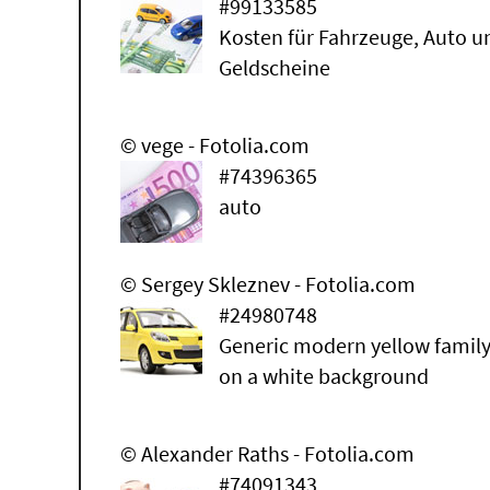
#99133585
Kosten für Fahrzeuge, Auto u
Geldscheine
© vege - Fotolia.com
#74396365
auto
© Sergey Skleznev - Fotolia.com
#24980748
Generic modern yellow famil
on a white background
© Alexander Raths - Fotolia.com
#74091343