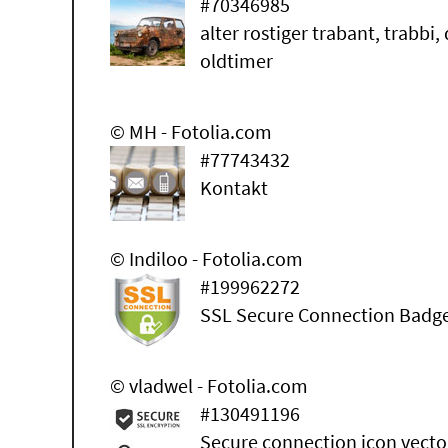
#70346985
alter rostiger trabant, trabbi,
oldtimer
© MH - Fotolia.com
#77743432
Kontakt
© Indiloo - Fotolia.com
#199962272
SSL Secure Connection Badg
© vladwel - Fotolia.com
#130491196
Secure connection icon vector