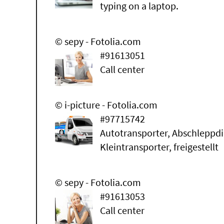
typing on a laptop.
© sepy - Fotolia.com
#91613051
Call center
© i-picture - Fotolia.com
#97715742
Autotransporter, Abschleppdi
Kleintransporter, freigestellt
© sepy - Fotolia.com
#91613053
Call center