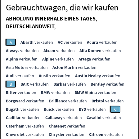
Gebrauchtwagen, die wir kaufen
ABHOLUNG INNERHALB EINES TAGES,
DEUTSCHLANDWEIT,
A
Abarth
verkaufen
AC
verkaufen
Acura
verkaufen
Aiways
verkaufen
Aixam
verkaufen
Alfa Romeo
verkaufen
Alpina
verkaufen
Alpine
verkaufen
Artega
verkaufen
Asia Motors
verkaufen
Aston Martin
verkaufen
Audi
verkaufen
Austin
verkaufen
Austin Healey
verkaufen
B
BAIC
verkaufen
Barkas
verkaufen
Bentley
verkaufen
Bitter
verkaufen
BMW
verkaufen
BMW Alpina
verkaufen
Borgward
verkaufen
Brilliance
verkaufen
Bristol
verkaufen
Bugatti
verkaufen
Buick
verkaufen
BYD
verkaufen
C
Cadillac
verkaufen
Callaway
verkaufen
Casalini
verkaufen
Caterham
verkaufen
Chatenet
verkaufen
Chevrolet
verkaufen
Chrysler
verkaufen
Citroen
verkaufen