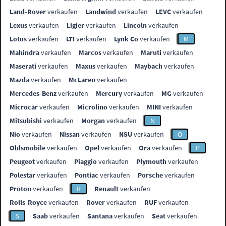
Land-Rover
verkaufen
Landwind
verkaufen
LEVC
verkaufen
Lexus
verkaufen
Ligier
verkaufen
Lincoln
verkaufen
Lotus
verkaufen
LTI
verkaufen
Lynk Co
verkaufen
M
Mahindra
verkaufen
Marcos
verkaufen
Maruti
verkaufen
Maserati
verkaufen
Maxus
verkaufen
Maybach
verkaufen
Mazda
verkaufen
McLaren
verkaufen
Mercedes-Benz
verkaufen
Mercury
verkaufen
MG
verkaufen
Microcar
verkaufen
Microlino
verkaufen
MINI
verkaufen
Mitsubishi
verkaufen
Morgan
verkaufen
N
Nio
verkaufen
Nissan
verkaufen
NSU
verkaufen
O
Oldsmobile
verkaufen
Opel
verkaufen
Ora
verkaufen
P
Peugeot
verkaufen
Piaggio
verkaufen
Plymouth
verkaufen
Polestar
verkaufen
Pontiac
verkaufen
Porsche
verkaufen
Proton
verkaufen
R
Renault
verkaufen
Rolls-Royce
verkaufen
Rover
verkaufen
RUF
verkaufen
S
Saab
verkaufen
Santana
verkaufen
Seat
verkaufen