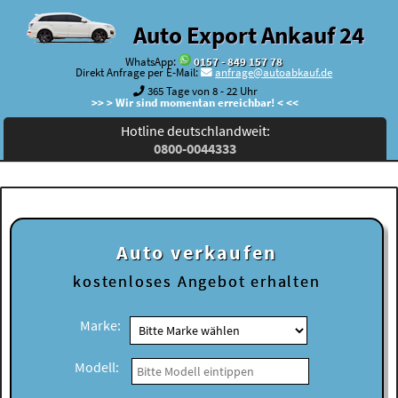
Auto Export Ankauf 24
WhatsApp:
0157 - 849 157 78
Direkt Anfrage per E-Mail:
anfrage@autoabkauf.de
365 Tage von 8 - 22 Uhr
>> > Wir sind momentan erreichbar! < <<
Hotline deutschlandweit:
0800-0044333
Auto verkaufen
kostenloses
Angebot erhalten
Marke:
Modell: