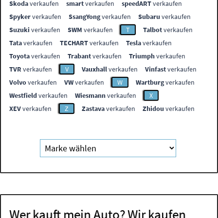
Skoda
verkaufen
smart
verkaufen
speedART
verkaufen
Spyker
verkaufen
SsangYong
verkaufen
Subaru
verkaufen
Suzuki
verkaufen
SWM
verkaufen
T
Talbot
verkaufen
Tata
verkaufen
TECHART
verkaufen
Tesla
verkaufen
Toyota
verkaufen
Trabant
verkaufen
Triumph
verkaufen
TVR
verkaufen
V
Vauxhall
verkaufen
Vinfast
verkaufen
Volvo
verkaufen
VW
verkaufen
W
Wartburg
verkaufen
Westfield
verkaufen
Wiesmann
verkaufen
X
XEV
verkaufen
Z
Zastava
verkaufen
Zhidou
verkaufen
Wer kauft mein Auto? Wir kaufen