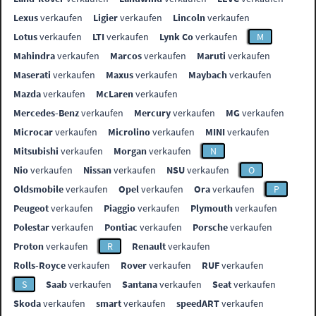
Lexus
verkaufen
Ligier
verkaufen
Lincoln
verkaufen
Lotus
verkaufen
LTI
verkaufen
Lynk Co
verkaufen
M
Mahindra
verkaufen
Marcos
verkaufen
Maruti
verkaufen
Maserati
verkaufen
Maxus
verkaufen
Maybach
verkaufen
Mazda
verkaufen
McLaren
verkaufen
Mercedes-Benz
verkaufen
Mercury
verkaufen
MG
verkaufen
Microcar
verkaufen
Microlino
verkaufen
MINI
verkaufen
Mitsubishi
verkaufen
Morgan
verkaufen
N
Nio
verkaufen
Nissan
verkaufen
NSU
verkaufen
O
Oldsmobile
verkaufen
Opel
verkaufen
Ora
verkaufen
P
Peugeot
verkaufen
Piaggio
verkaufen
Plymouth
verkaufen
Polestar
verkaufen
Pontiac
verkaufen
Porsche
verkaufen
Proton
verkaufen
R
Renault
verkaufen
Rolls-Royce
verkaufen
Rover
verkaufen
RUF
verkaufen
S
Saab
verkaufen
Santana
verkaufen
Seat
verkaufen
Skoda
verkaufen
smart
verkaufen
speedART
verkaufen