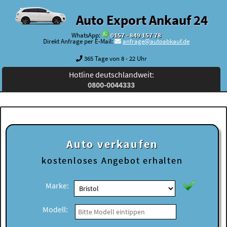
Auto Export Ankauf 24
WhatsApp:
0157 - 849 157 78
Direkt Anfrage per E-Mail:
anfrage@autoabkauf.de
365 Tage von 8 - 22 Uhr
Hotline deutschlandweit:
0800-0044333
Auto verkaufen
kostenloses
Angebot erhalten
Marke:
Modell: