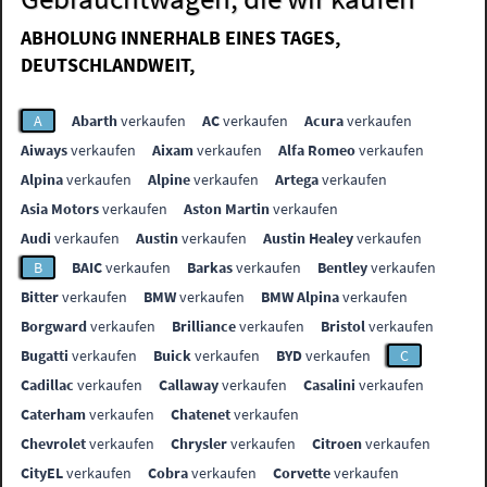
ABHOLUNG INNERHALB EINES TAGES,
DEUTSCHLANDWEIT,
A
Abarth
verkaufen
AC
verkaufen
Acura
verkaufen
Aiways
verkaufen
Aixam
verkaufen
Alfa Romeo
verkaufen
Alpina
verkaufen
Alpine
verkaufen
Artega
verkaufen
Asia Motors
verkaufen
Aston Martin
verkaufen
Audi
verkaufen
Austin
verkaufen
Austin Healey
verkaufen
B
BAIC
verkaufen
Barkas
verkaufen
Bentley
verkaufen
Bitter
verkaufen
BMW
verkaufen
BMW Alpina
verkaufen
Borgward
verkaufen
Brilliance
verkaufen
Bristol
verkaufen
Bugatti
verkaufen
Buick
verkaufen
BYD
verkaufen
C
Cadillac
verkaufen
Callaway
verkaufen
Casalini
verkaufen
Caterham
verkaufen
Chatenet
verkaufen
Chevrolet
verkaufen
Chrysler
verkaufen
Citroen
verkaufen
CityEL
verkaufen
Cobra
verkaufen
Corvette
verkaufen