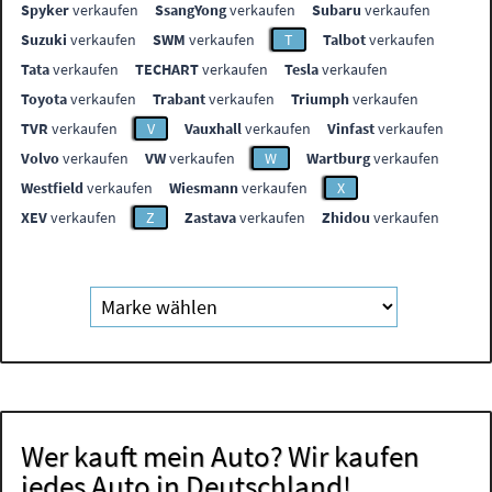
Spyker
verkaufen
SsangYong
verkaufen
Subaru
verkaufen
Suzuki
verkaufen
SWM
verkaufen
T
Talbot
verkaufen
Tata
verkaufen
TECHART
verkaufen
Tesla
verkaufen
Toyota
verkaufen
Trabant
verkaufen
Triumph
verkaufen
TVR
verkaufen
V
Vauxhall
verkaufen
Vinfast
verkaufen
Volvo
verkaufen
VW
verkaufen
W
Wartburg
verkaufen
Westfield
verkaufen
Wiesmann
verkaufen
X
XEV
verkaufen
Z
Zastava
verkaufen
Zhidou
verkaufen
Wer kauft mein Auto? Wir kaufen
jedes Auto in Deutschland!