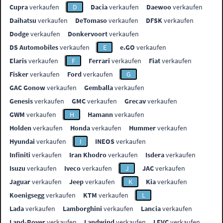
Cupra
verkaufen
D
Dacia
verkaufen
Daewoo
verkaufen
Daihatsu
verkaufen
DeTomaso
verkaufen
DFSK
verkaufen
Dodge
verkaufen
Donkervoort
verkaufen
DS Automobiles
verkaufen
E
e.GO
verkaufen
Elaris
verkaufen
F
Ferrari
verkaufen
Fiat
verkaufen
Fisker
verkaufen
Ford
verkaufen
G
GAC Gonow
verkaufen
Gemballa
verkaufen
Genesis
verkaufen
GMC
verkaufen
Grecav
verkaufen
GWM
verkaufen
H
Hamann
verkaufen
Holden
verkaufen
Honda
verkaufen
Hummer
verkaufen
Hyundai
verkaufen
I
INEOS
verkaufen
Infiniti
verkaufen
Iran Khodro
verkaufen
Isdera
verkaufen
Isuzu
verkaufen
Iveco
verkaufen
J
JAC
verkaufen
Jaguar
verkaufen
Jeep
verkaufen
K
Kia
verkaufen
Koenigsegg
verkaufen
KTM
verkaufen
L
Lada
verkaufen
Lamborghini
verkaufen
Lancia
verkaufen
Land-Rover
verkaufen
Landwind
verkaufen
LEVC
verkaufen