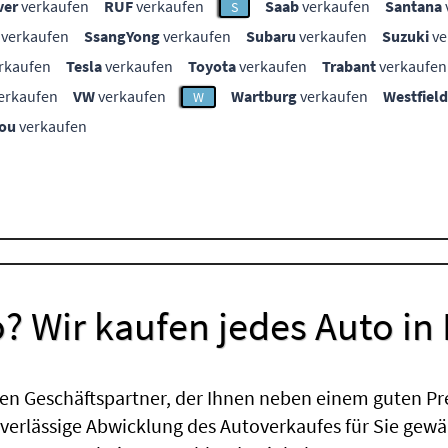
ver
verkaufen
RUF
verkaufen
Saab
verkaufen
Santana
S
verkaufen
SsangYong
verkaufen
Subaru
verkaufen
Suzuki
ve
rkaufen
Tesla
verkaufen
Toyota
verkaufen
Trabant
verkaufen
erkaufen
VW
verkaufen
Wartburg
verkaufen
Westfield
W
ou
verkaufen
? Wir kaufen jedes Auto in
en Geschäftspartner, der Ihnen neben einem guten Pr
uverlässige Abwicklung des Autoverkaufes für Sie gewäh