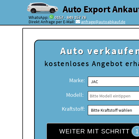
Auto Export Ankau
WhatsApp:
0157 - 849 157 78
Direkt Anfrage per E-Mail:
anfrage@autoabkauf.de
Auto verkaufe
kostenloses
Angebot erh
Marke:
Modell:
Kraftstoff:
WEITER MIT SCHRITT
1