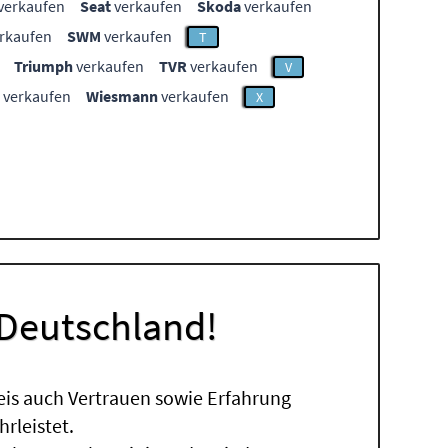
verkaufen
Seat
verkaufen
Skoda
verkaufen
rkaufen
SWM
verkaufen
T
Triumph
verkaufen
TVR
verkaufen
V
verkaufen
Wiesmann
verkaufen
X
 Deutschland!
eis auch Vertrauen sowie Erfahrung
rleistet.