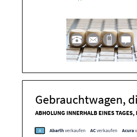
Gebrauchtwagen, di
ABHOLUNG INNERHALB EINES TAGES,
Abarth
verkaufen
AC
verkaufen
Acura
v
A