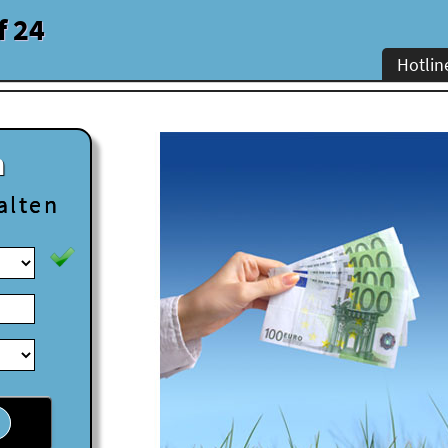
f 24
Hotlin
n
alten