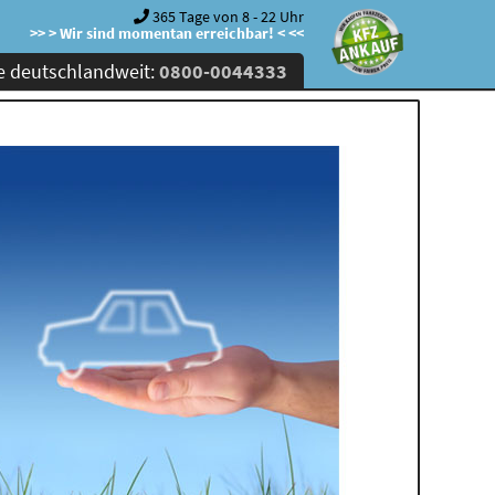
365 Tage von 8 - 22 Uhr
>> > Wir sind momentan erreichbar! < <<
e deutschlandweit:
0800-0044333