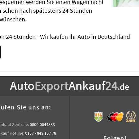
 bequemer werden Sie einen Wagen nicht
 schon nach spätestens 24 Stunden
 wünschen.
n 24 Stunden - Wir kaufen Ihr Auto in Deutschland
Auto
Export
Ankauf
24
.de
ufen Sie uns an:
Ankauf Zentrale:
0800-0044333
kauf Hotline:
0157 - 849 157 78
Folgen!