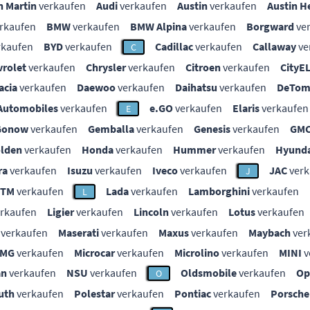
n Martin
verkaufen
Audi
verkaufen
Austin
verkaufen
Austin H
rkaufen
BMW
verkaufen
BMW Alpina
verkaufen
Borgward
ve
rkaufen
BYD
verkaufen
Cadillac
verkaufen
Callaway
ve
C
vrolet
verkaufen
Chrysler
verkaufen
Citroen
verkaufen
CityE
acia
verkaufen
Daewoo
verkaufen
Daihatsu
verkaufen
DeTom
Automobiles
verkaufen
e.GO
verkaufen
Elaris
verkaufen
E
Gonow
verkaufen
Gemballa
verkaufen
Genesis
verkaufen
GM
lden
verkaufen
Honda
verkaufen
Hummer
verkaufen
Hyunda
ra
verkaufen
Isuzu
verkaufen
Iveco
verkaufen
JAC
verk
J
KTM
verkaufen
Lada
verkaufen
Lamborghini
verkaufen
L
rkaufen
Ligier
verkaufen
Lincoln
verkaufen
Lotus
verkaufen
verkaufen
Maserati
verkaufen
Maxus
verkaufen
Maybach
ver
MG
verkaufen
Microcar
verkaufen
Microlino
verkaufen
MINI
v
an
verkaufen
NSU
verkaufen
Oldsmobile
verkaufen
Op
O
uth
verkaufen
Polestar
verkaufen
Pontiac
verkaufen
Porsche