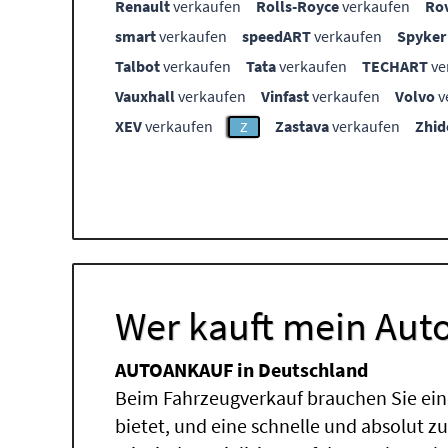
Renault
verkaufen
Rolls-Royce
verkaufen
Ro
smart
verkaufen
speedART
verkaufen
Spyker
Talbot
verkaufen
Tata
verkaufen
TECHART
ve
Vauxhall
verkaufen
Vinfast
verkaufen
Volvo
v
XEV
verkaufen
Zastava
verkaufen
Zhid
Z
Wer kauft mein Auto
AUTOANKAUF in Deutschland
Beim Fahrzeugverkauf brauchen Sie ein
bietet, und eine schnelle und absolut z