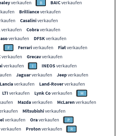
ealey
verkaufen
BAIC
verkaufen
B
rkaufen
Brilliance
verkaufen
rkaufen
Casalini
verkaufen
L
verkaufen
Cobra
verkaufen
aso
verkaufen
DFSK
verkaufen
Ferrari
verkaufen
Fiat
verkaufen
F
C
verkaufen
Grecav
verkaufen
i
verkaufen
INEOS
verkaufen
I
aufen
Jaguar
verkaufen
Jeep
verkaufen
Lancia
verkaufen
Land-Rover
verkaufen
LTI
verkaufen
Lynk Co
verkaufen
M
kaufen
Mazda
verkaufen
McLaren
verkaufen
erkaufen
Mitsubishi
verkaufen
el
verkaufen
Ora
verkaufen
P
verkaufen
Proton
verkaufen
R