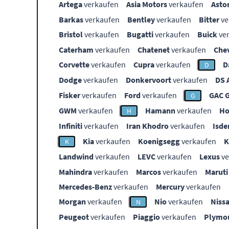
Artega
verkaufen
Asia Motors
verkaufen
Asto
Barkas
verkaufen
Bentley
verkaufen
Bitter
ve
Bristol
verkaufen
Bugatti
verkaufen
Buick
ve
Caterham
verkaufen
Chatenet
verkaufen
Che
Corvette
verkaufen
Cupra
verkaufen
D
D
Dodge
verkaufen
Donkervoort
verkaufen
DS 
Fisker
verkaufen
Ford
verkaufen
GAC 
G
GWM
verkaufen
Hamann
verkaufen
Ho
H
Infiniti
verkaufen
Iran Khodro
verkaufen
Isde
Kia
verkaufen
Koenigsegg
verkaufen
K
Landwind
verkaufen
LEVC
verkaufen
Lexus
ve
Mahindra
verkaufen
Marcos
verkaufen
Maruti
Mercedes-Benz
verkaufen
Mercury
verkaufen
Morgan
verkaufen
Nio
verkaufen
Niss
N
Peugeot
verkaufen
Piaggio
verkaufen
Plymo