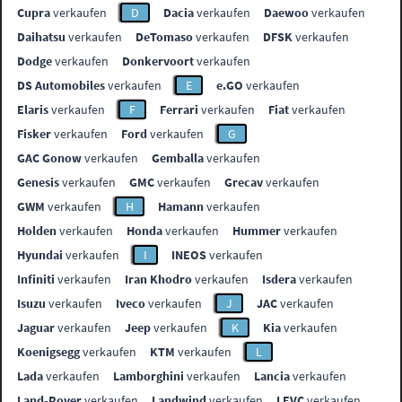
Cupra
verkaufen
D
Dacia
verkaufen
Daewoo
verkaufen
Daihatsu
verkaufen
DeTomaso
verkaufen
DFSK
verkaufen
Dodge
verkaufen
Donkervoort
verkaufen
DS Automobiles
verkaufen
E
e.GO
verkaufen
Elaris
verkaufen
F
Ferrari
verkaufen
Fiat
verkaufen
Fisker
verkaufen
Ford
verkaufen
G
GAC Gonow
verkaufen
Gemballa
verkaufen
Genesis
verkaufen
GMC
verkaufen
Grecav
verkaufen
GWM
verkaufen
H
Hamann
verkaufen
Holden
verkaufen
Honda
verkaufen
Hummer
verkaufen
Hyundai
verkaufen
I
INEOS
verkaufen
Infiniti
verkaufen
Iran Khodro
verkaufen
Isdera
verkaufen
Isuzu
verkaufen
Iveco
verkaufen
J
JAC
verkaufen
Jaguar
verkaufen
Jeep
verkaufen
K
Kia
verkaufen
Koenigsegg
verkaufen
KTM
verkaufen
L
Lada
verkaufen
Lamborghini
verkaufen
Lancia
verkaufen
Land-Rover
verkaufen
Landwind
verkaufen
LEVC
verkaufen