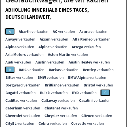
ABHOLUNG INNERHALB EINES TAGES,
DEUTSCHLANDWEIT,
A
Abarth
verkaufen
AC
verkaufen
Acura
verkaufen
Aiways
verkaufen
Aixam
verkaufen
Alfa Romeo
verkaufen
Alpina
verkaufen
Alpine
verkaufen
Artega
verkaufen
Asia Motors
verkaufen
Aston Martin
verkaufen
Audi
verkaufen
Austin
verkaufen
Austin Healey
verkaufen
B
BAIC
verkaufen
Barkas
verkaufen
Bentley
verkaufen
Bitter
verkaufen
BMW
verkaufen
BMW Alpina
verkaufen
Borgward
verkaufen
Brilliance
verkaufen
Bristol
verkaufen
Bugatti
verkaufen
Buick
verkaufen
BYD
verkaufen
C
Cadillac
verkaufen
Callaway
verkaufen
Casalini
verkaufen
Caterham
verkaufen
Chatenet
verkaufen
Chevrolet
verkaufen
Chrysler
verkaufen
Citroen
verkaufen
CityEL
verkaufen
Cobra
verkaufen
Corvette
verkaufen