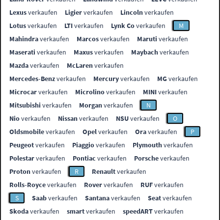
Lexus
verkaufen
Ligier
verkaufen
Lincoln
verkaufen
Lotus
verkaufen
LTI
verkaufen
Lynk Co
verkaufen
M
Mahindra
verkaufen
Marcos
verkaufen
Maruti
verkaufen
Maserati
verkaufen
Maxus
verkaufen
Maybach
verkaufen
Mazda
verkaufen
McLaren
verkaufen
Mercedes-Benz
verkaufen
Mercury
verkaufen
MG
verkaufen
Microcar
verkaufen
Microlino
verkaufen
MINI
verkaufen
Mitsubishi
verkaufen
Morgan
verkaufen
N
Nio
verkaufen
Nissan
verkaufen
NSU
verkaufen
O
Oldsmobile
verkaufen
Opel
verkaufen
Ora
verkaufen
P
Peugeot
verkaufen
Piaggio
verkaufen
Plymouth
verkaufen
Polestar
verkaufen
Pontiac
verkaufen
Porsche
verkaufen
Proton
verkaufen
R
Renault
verkaufen
Rolls-Royce
verkaufen
Rover
verkaufen
RUF
verkaufen
S
Saab
verkaufen
Santana
verkaufen
Seat
verkaufen
Skoda
verkaufen
smart
verkaufen
speedART
verkaufen