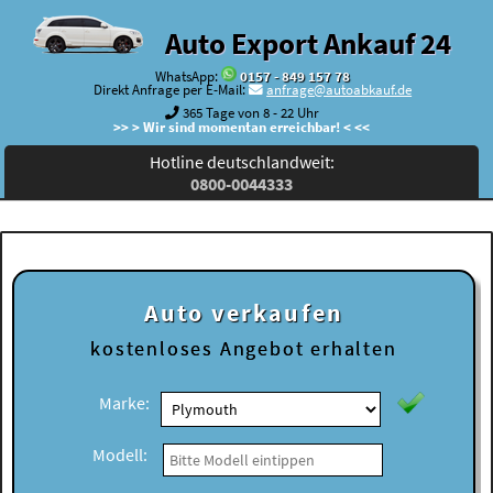
Auto Export Ankauf 24
WhatsApp:
0157 - 849 157 78
Direkt Anfrage per E-Mail:
anfrage@autoabkauf.de
365 Tage von 8 - 22 Uhr
>> > Wir sind momentan erreichbar! < <<
Hotline deutschlandweit:
0800-0044333
Auto verkaufen
kostenloses
Angebot erhalten
Marke:
Modell: