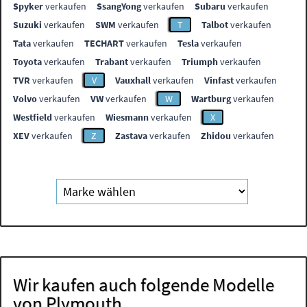
Spyker
verkaufen
SsangYong
verkaufen
Subaru
verkaufen
Suzuki
verkaufen
SWM
verkaufen
T
Talbot
verkaufen
Tata
verkaufen
TECHART
verkaufen
Tesla
verkaufen
Toyota
verkaufen
Trabant
verkaufen
Triumph
verkaufen
TVR
verkaufen
V
Vauxhall
verkaufen
Vinfast
verkaufen
Volvo
verkaufen
VW
verkaufen
W
Wartburg
verkaufen
Westfield
verkaufen
Wiesmann
verkaufen
X
XEV
verkaufen
Z
Zastava
verkaufen
Zhidou
verkaufen
Wir kaufen auch folgende Modelle
von Plymouth