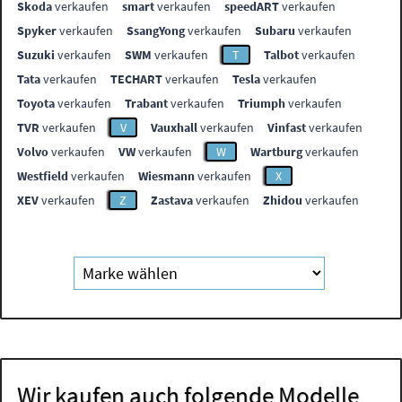
Skoda
verkaufen
smart
verkaufen
speedART
verkaufen
Spyker
verkaufen
SsangYong
verkaufen
Subaru
verkaufen
Suzuki
verkaufen
SWM
verkaufen
T
Talbot
verkaufen
Tata
verkaufen
TECHART
verkaufen
Tesla
verkaufen
Toyota
verkaufen
Trabant
verkaufen
Triumph
verkaufen
TVR
verkaufen
V
Vauxhall
verkaufen
Vinfast
verkaufen
Volvo
verkaufen
VW
verkaufen
W
Wartburg
verkaufen
Westfield
verkaufen
Wiesmann
verkaufen
X
XEV
verkaufen
Z
Zastava
verkaufen
Zhidou
verkaufen
Wir kaufen auch folgende Modelle