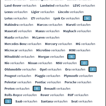
Land-Rover
verkaufen
Landwind
verkaufen
LEVC
verkaufen
Lexus
verkaufen
Ligier
verkaufen
Lincoln
verkaufen
Lotus
verkaufen
LTI
verkaufen
Lynk Co
verkaufen
M
Mahindra
verkaufen
Marcos
verkaufen
Maruti
verkaufen
Maserati
verkaufen
Maxus
verkaufen
Maybach
verkaufen
Mazda
verkaufen
McLaren
verkaufen
Mercedes-Benz
verkaufen
Mercury
verkaufen
MG
verkaufen
Microcar
verkaufen
Microlino
verkaufen
MINI
verkaufen
Mitsubishi
verkaufen
Morgan
verkaufen
N
Nio
verkaufen
Nissan
verkaufen
NSU
verkaufen
O
Oldsmobile
verkaufen
Opel
verkaufen
Ora
verkaufen
P
Peugeot
verkaufen
Piaggio
verkaufen
Plymouth
verkaufen
Polestar
verkaufen
Pontiac
verkaufen
Porsche
verkaufen
Proton
verkaufen
R
Renault
verkaufen
Rolls-Royce
verkaufen
Rover
verkaufen
RUF
verkaufen
S
Saab
verkaufen
Santana
verkaufen
Seat
verkaufen