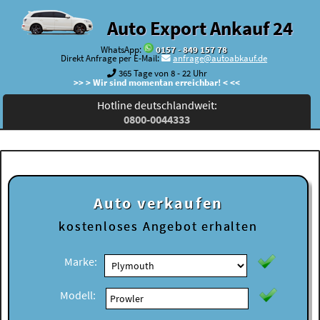
Auto Export Ankauf 24
WhatsApp:
0157 - 849 157 78
Direkt Anfrage per E-Mail:
anfrage@autoabkauf.de
365 Tage von 8 - 22 Uhr
>> > Wir sind momentan erreichbar! < <<
Hotline deutschlandweit:
0800-0044333
Auto verkaufen
kostenloses
Angebot erhalten
Marke:
Modell: