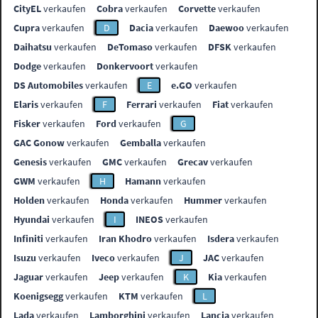
CityEL
verkaufen
Cobra
verkaufen
Corvette
verkaufen
Cupra
verkaufen
D
Dacia
verkaufen
Daewoo
verkaufen
Daihatsu
verkaufen
DeTomaso
verkaufen
DFSK
verkaufen
Dodge
verkaufen
Donkervoort
verkaufen
DS Automobiles
verkaufen
E
e.GO
verkaufen
Elaris
verkaufen
F
Ferrari
verkaufen
Fiat
verkaufen
Fisker
verkaufen
Ford
verkaufen
G
GAC Gonow
verkaufen
Gemballa
verkaufen
Genesis
verkaufen
GMC
verkaufen
Grecav
verkaufen
GWM
verkaufen
H
Hamann
verkaufen
Holden
verkaufen
Honda
verkaufen
Hummer
verkaufen
Hyundai
verkaufen
I
INEOS
verkaufen
Infiniti
verkaufen
Iran Khodro
verkaufen
Isdera
verkaufen
Isuzu
verkaufen
Iveco
verkaufen
J
JAC
verkaufen
Jaguar
verkaufen
Jeep
verkaufen
K
Kia
verkaufen
Koenigsegg
verkaufen
KTM
verkaufen
L
Lada
verkaufen
Lamborghini
verkaufen
Lancia
verkaufen