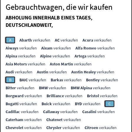
Gebrauchtwagen, die wir kaufen
ABHOLUNG INNERHALB EINES TAGES,
DEUTSCHLANDWEIT,
A
Abarth
verkaufen
AC
verkaufen
Acura
verkaufen
Aiways
verkaufen
Aixam
verkaufen
Alfa Romeo
verkaufen
Alpina
verkaufen
Alpine
verkaufen
Artega
verkaufen
Asia Motors
verkaufen
Aston Martin
verkaufen
Audi
verkaufen
Austin
verkaufen
Austin Healey
verkaufen
B
BAIC
verkaufen
Barkas
verkaufen
Bentley
verkaufen
Bitter
verkaufen
BMW
verkaufen
BMW Alpina
verkaufen
Borgward
verkaufen
Brilliance
verkaufen
Bristol
verkaufen
Bugatti
verkaufen
Buick
verkaufen
BYD
verkaufen
C
Cadillac
verkaufen
Callaway
verkaufen
Casalini
verkaufen
Caterham
verkaufen
Chatenet
verkaufen
Chevrolet
verkaufen
Chrysler
verkaufen
Citroen
verkaufen