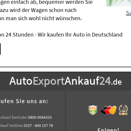
agen einfach ab, bequemer werden Sie
Dazu wird der Wagen schon nach
S
nn man sich wohl nicht wünschen.
n 24 Stunden - Wir kaufen Ihr Auto in Deutschland
Auto
Export
Ankauf
24
.de
ufen Sie uns an:
Ankauf Zentrale:
0800-0044333
kauf Hotline:
0157 - 849 157 78
Folgen!