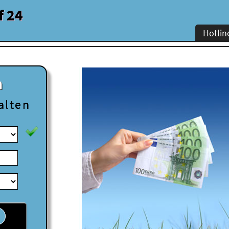
f 24
Hotlin
n
alten