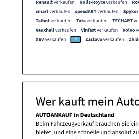
Renault
verkaufen
Rolls-Royce
verkaufen
Ro
smart
verkaufen
speedART
verkaufen
Spyker
Talbot
verkaufen
Tata
verkaufen
TECHART
ve
Vauxhall
verkaufen
Vinfast
verkaufen
Volvo
v
XEV
verkaufen
Zastava
verkaufen
Zhid
Z
Wer kauft mein Auto
AUTOANKAUF in Deutschland
Beim Fahrzeugverkauf brauchen Sie ein
bietet, und eine schnelle und absolut z