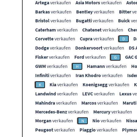
Artega
verkaufen
Asia Motors
verkaufen
Asto
Barkas
verkaufen
Bentley
verkaufen
Bitter
ve
Bristol
verkaufen
Bugatti
verkaufen
Buick
ve
Caterham
verkaufen
Chatenet
verkaufen
Che
Corvette
verkaufen
Cupra
verkaufen
D
D
Dodge
verkaufen
Donkervoort
verkaufen
DS 
Fisker
verkaufen
Ford
verkaufen
GAC 
G
GWM
verkaufen
Hamann
verkaufen
Ho
H
Infiniti
verkaufen
Iran Khodro
verkaufen
Isde
Kia
verkaufen
Koenigsegg
verkaufen
K
Landwind
verkaufen
LEVC
verkaufen
Lexus
ve
Mahindra
verkaufen
Marcos
verkaufen
Maruti
Mercedes-Benz
verkaufen
Mercury
verkaufen
Morgan
verkaufen
Nio
verkaufen
Niss
N
Peugeot
verkaufen
Piaggio
verkaufen
Plymo