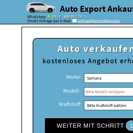
Auto Export Ankau
WhatsApp:
0157 - 849 157 78
Direkt Anfrage per E-Mail:
anfrage@autoabkauf.de
Auto verkaufe
kostenloses
Angebot erh
Marke:
Modell:
Kraftstoff:
WEITER MIT SCHRITT
1