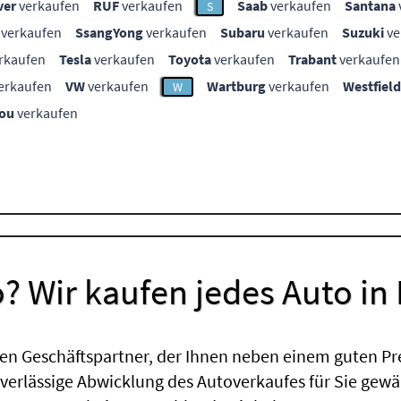
ver
verkaufen
RUF
verkaufen
Saab
verkaufen
Santana
S
verkaufen
SsangYong
verkaufen
Subaru
verkaufen
Suzuki
ve
rkaufen
Tesla
verkaufen
Toyota
verkaufen
Trabant
verkaufen
erkaufen
VW
verkaufen
Wartburg
verkaufen
Westfield
W
ou
verkaufen
? Wir kaufen jedes Auto in
en Geschäftspartner, der Ihnen neben einem guten Pr
uverlässige Abwicklung des Autoverkaufes für Sie gewäh