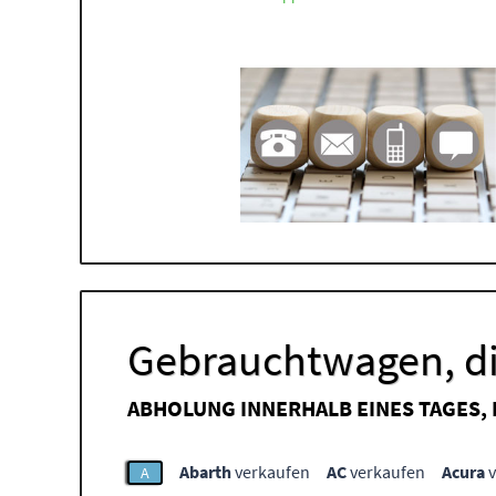
Gebrauchtwagen, di
ABHOLUNG INNERHALB EINES TAGES,
Abarth
verkaufen
AC
verkaufen
Acura
v
A