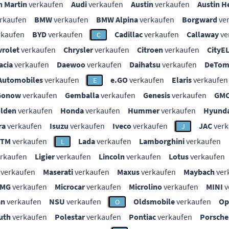
n Martin
verkaufen
Audi
verkaufen
Austin
verkaufen
Austin H
rkaufen
BMW
verkaufen
BMW Alpina
verkaufen
Borgward
ve
rkaufen
BYD
verkaufen
Cadillac
verkaufen
Callaway
ve
C
vrolet
verkaufen
Chrysler
verkaufen
Citroen
verkaufen
CityE
acia
verkaufen
Daewoo
verkaufen
Daihatsu
verkaufen
DeTom
Automobiles
verkaufen
e.GO
verkaufen
Elaris
verkaufen
E
Gonow
verkaufen
Gemballa
verkaufen
Genesis
verkaufen
GM
lden
verkaufen
Honda
verkaufen
Hummer
verkaufen
Hyunda
ra
verkaufen
Isuzu
verkaufen
Iveco
verkaufen
JAC
verk
J
KTM
verkaufen
Lada
verkaufen
Lamborghini
verkaufen
L
rkaufen
Ligier
verkaufen
Lincoln
verkaufen
Lotus
verkaufen
verkaufen
Maserati
verkaufen
Maxus
verkaufen
Maybach
ver
MG
verkaufen
Microcar
verkaufen
Microlino
verkaufen
MINI
v
an
verkaufen
NSU
verkaufen
Oldsmobile
verkaufen
Op
O
uth
verkaufen
Polestar
verkaufen
Pontiac
verkaufen
Porsche