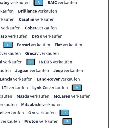
ealey
verkaufen
BAIC
verkaufen
B
rkaufen
Brilliance
verkaufen
rkaufen
Casalini
verkaufen
L
verkaufen
Cobra
verkaufen
aso
verkaufen
DFSK
verkaufen
Ferrari
verkaufen
Fiat
verkaufen
F
C
verkaufen
Grecav
verkaufen
i
verkaufen
INEOS
verkaufen
I
aufen
Jaguar
verkaufen
Jeep
verkaufen
Lancia
verkaufen
Land-Rover
verkaufen
LTI
verkaufen
Lynk Co
verkaufen
M
kaufen
Mazda
verkaufen
McLaren
verkaufen
erkaufen
Mitsubishi
verkaufen
el
verkaufen
Ora
verkaufen
P
verkaufen
Proton
verkaufen
R