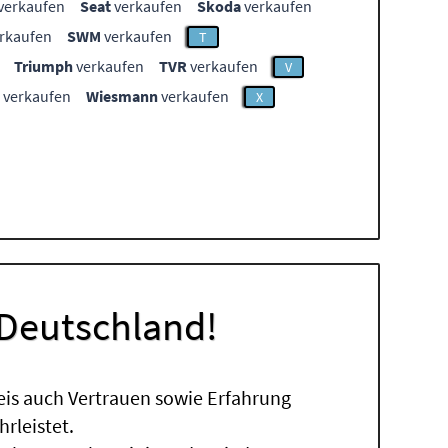
verkaufen
Seat
verkaufen
Skoda
verkaufen
rkaufen
SWM
verkaufen
T
Triumph
verkaufen
TVR
verkaufen
V
verkaufen
Wiesmann
verkaufen
X
 Deutschland!
eis auch Vertrauen sowie Erfahrung
rleistet.