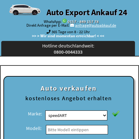
Auto Export Ankauf 24
WhatsApp:
0157 - 849 157 78
Direkt Anfrage per E-Mail:
anfrage@autoabkauf.de
365 Tage von 8 - 22 Uhr
>> > Wir sind momentan erreichbar! < <<
Hotline deutschlandweit:
0800-0044333
Auto verkaufen
kostenloses
Angebot erhalten
Marke:
Modell: