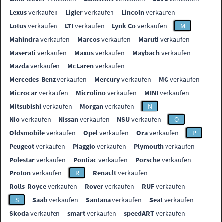
Lexus
verkaufen
Ligier
verkaufen
Lincoln
verkaufen
Lotus
verkaufen
LTI
verkaufen
Lynk Co
verkaufen
M
Mahindra
verkaufen
Marcos
verkaufen
Maruti
verkaufen
Maserati
verkaufen
Maxus
verkaufen
Maybach
verkaufen
Mazda
verkaufen
McLaren
verkaufen
Mercedes-Benz
verkaufen
Mercury
verkaufen
MG
verkaufen
Microcar
verkaufen
Microlino
verkaufen
MINI
verkaufen
Mitsubishi
verkaufen
Morgan
verkaufen
N
Nio
verkaufen
Nissan
verkaufen
NSU
verkaufen
O
Oldsmobile
verkaufen
Opel
verkaufen
Ora
verkaufen
P
Peugeot
verkaufen
Piaggio
verkaufen
Plymouth
verkaufen
Polestar
verkaufen
Pontiac
verkaufen
Porsche
verkaufen
Proton
verkaufen
R
Renault
verkaufen
Rolls-Royce
verkaufen
Rover
verkaufen
RUF
verkaufen
S
Saab
verkaufen
Santana
verkaufen
Seat
verkaufen
Skoda
verkaufen
smart
verkaufen
speedART
verkaufen