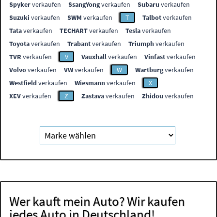
Spyker
verkaufen
SsangYong
verkaufen
Subaru
verkaufen
Suzuki
verkaufen
SWM
verkaufen
T
Talbot
verkaufen
Tata
verkaufen
TECHART
verkaufen
Tesla
verkaufen
Toyota
verkaufen
Trabant
verkaufen
Triumph
verkaufen
TVR
verkaufen
V
Vauxhall
verkaufen
Vinfast
verkaufen
Volvo
verkaufen
VW
verkaufen
W
Wartburg
verkaufen
Westfield
verkaufen
Wiesmann
verkaufen
X
XEV
verkaufen
Z
Zastava
verkaufen
Zhidou
verkaufen
Wer kauft mein Auto? Wir kaufen
jedes Auto in Deutschland!