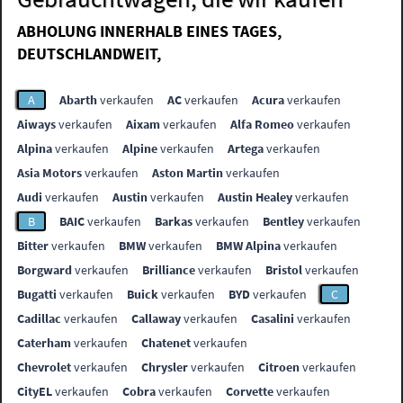
ABHOLUNG INNERHALB EINES TAGES,
DEUTSCHLANDWEIT,
A
Abarth
verkaufen
AC
verkaufen
Acura
verkaufen
Aiways
verkaufen
Aixam
verkaufen
Alfa Romeo
verkaufen
Alpina
verkaufen
Alpine
verkaufen
Artega
verkaufen
Asia Motors
verkaufen
Aston Martin
verkaufen
Audi
verkaufen
Austin
verkaufen
Austin Healey
verkaufen
B
BAIC
verkaufen
Barkas
verkaufen
Bentley
verkaufen
Bitter
verkaufen
BMW
verkaufen
BMW Alpina
verkaufen
Borgward
verkaufen
Brilliance
verkaufen
Bristol
verkaufen
Bugatti
verkaufen
Buick
verkaufen
BYD
verkaufen
C
Cadillac
verkaufen
Callaway
verkaufen
Casalini
verkaufen
Caterham
verkaufen
Chatenet
verkaufen
Chevrolet
verkaufen
Chrysler
verkaufen
Citroen
verkaufen
CityEL
verkaufen
Cobra
verkaufen
Corvette
verkaufen