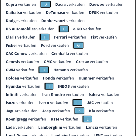
Cupra
verkaufen
D
Dacia
verkaufen
Daewoo
verkaufen
Daihatsu
verkaufen
DeTomaso
verkaufen
DFSK
verkaufen
Dodge
verkaufen
Donkervoort
verkaufen
DS Automobiles
verkaufen
E
e.GO
verkaufen
Elaris
verkaufen
F
Ferrari
verkaufen
Fiat
verkaufen
Fisker
verkaufen
Ford
verkaufen
G
GAC Gonow
verkaufen
Gemballa
verkaufen
Genesis
verkaufen
GMC
verkaufen
Grecav
verkaufen
GWM
verkaufen
H
Hamann
verkaufen
Holden
verkaufen
Honda
verkaufen
Hummer
verkaufen
Hyundai
verkaufen
I
INEOS
verkaufen
Infiniti
verkaufen
Iran Khodro
verkaufen
Isdera
verkaufen
Isuzu
verkaufen
Iveco
verkaufen
J
JAC
verkaufen
Jaguar
verkaufen
Jeep
verkaufen
K
Kia
verkaufen
Koenigsegg
verkaufen
KTM
verkaufen
L
Lada
verkaufen
Lamborghini
verkaufen
Lancia
verkaufen
Land-Rover
verkaufen
Landwind
verkaufen
LEVC
verkaufen