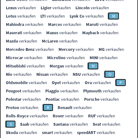
Lexus
verkaufen
Ligier
verkaufen
Lincoln
verkaufen
Lotus
verkaufen
LTI
verkaufen
Lynk Co
verkaufen
M
Mahindra
verkaufen
Marcos
verkaufen
Maruti
verkaufen
Maserati
verkaufen
Maxus
verkaufen
Maybach
verkaufen
Mazda
verkaufen
McLaren
verkaufen
Mercedes-Benz
verkaufen
Mercury
verkaufen
MG
verkaufen
Microcar
verkaufen
Microlino
verkaufen
MINI
verkaufen
Mitsubishi
verkaufen
Morgan
verkaufen
N
Nio
verkaufen
Nissan
verkaufen
NSU
verkaufen
O
Oldsmobile
verkaufen
Opel
verkaufen
Ora
verkaufen
P
Peugeot
verkaufen
Piaggio
verkaufen
Plymouth
verkaufen
Polestar
verkaufen
Pontiac
verkaufen
Porsche
verkaufen
Proton
verkaufen
R
Renault
verkaufen
Rolls-Royce
verkaufen
Rover
verkaufen
RUF
verkaufen
S
Saab
verkaufen
Santana
verkaufen
Seat
verkaufen
Skoda
verkaufen
smart
verkaufen
speedART
verkaufen