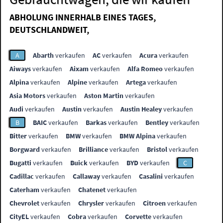
ABHOLUNG INNERHALB EINES TAGES,
DEUTSCHLANDWEIT,
A
Abarth
verkaufen
AC
verkaufen
Acura
verkaufen
Aiways
verkaufen
Aixam
verkaufen
Alfa Romeo
verkaufen
Alpina
verkaufen
Alpine
verkaufen
Artega
verkaufen
Asia Motors
verkaufen
Aston Martin
verkaufen
Audi
verkaufen
Austin
verkaufen
Austin Healey
verkaufen
B
BAIC
verkaufen
Barkas
verkaufen
Bentley
verkaufen
Bitter
verkaufen
BMW
verkaufen
BMW Alpina
verkaufen
Borgward
verkaufen
Brilliance
verkaufen
Bristol
verkaufen
Bugatti
verkaufen
Buick
verkaufen
BYD
verkaufen
C
Cadillac
verkaufen
Callaway
verkaufen
Casalini
verkaufen
Caterham
verkaufen
Chatenet
verkaufen
Chevrolet
verkaufen
Chrysler
verkaufen
Citroen
verkaufen
CityEL
verkaufen
Cobra
verkaufen
Corvette
verkaufen