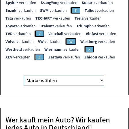
Spyker
verkaufen
SsangYong
verkaufen
Subaru
verkaufen
Suzuki
verkaufen
SWM
verkaufen
T
Talbot
verkaufen
Tata
verkaufen
TECHART
verkaufen
Tesla
verkaufen
Toyota
verkaufen
Trabant
verkaufen
Triumph
verkaufen
TVR
verkaufen
V
Vauxhall
verkaufen
Vinfast
verkaufen
Volvo
verkaufen
VW
verkaufen
W
Wartburg
verkaufen
Westfield
verkaufen
Wiesmann
verkaufen
X
XEV
verkaufen
Z
Zastava
verkaufen
Zhidou
verkaufen
Wer kauft mein Auto? Wir kaufen
jedes Auto in Deutschland!