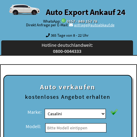
Auto Export Ankauf 24
WhatsApp:
0157 - 849 157 78
Direkt Anfrage per E-Mail:
anfrage@autoabkauf.de
365 Tage von 8 - 22 Uhr
Hotline deutschlandweit:
0800-0044333
Auto verkaufen
kostenloses
Angebot erhalten
Marke:
Modell: