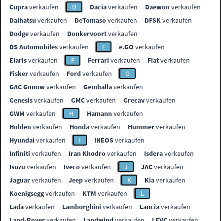
Cupra
verkaufen
D
Dacia
verkaufen
Daewoo
verkaufen
Daihatsu
verkaufen
DeTomaso
verkaufen
DFSK
verkaufen
Dodge
verkaufen
Donkervoort
verkaufen
DS Automobiles
verkaufen
E
e.GO
verkaufen
Elaris
verkaufen
F
Ferrari
verkaufen
Fiat
verkaufen
Fisker
verkaufen
Ford
verkaufen
G
GAC Gonow
verkaufen
Gemballa
verkaufen
Genesis
verkaufen
GMC
verkaufen
Grecav
verkaufen
GWM
verkaufen
H
Hamann
verkaufen
Holden
verkaufen
Honda
verkaufen
Hummer
verkaufen
Hyundai
verkaufen
I
INEOS
verkaufen
Infiniti
verkaufen
Iran Khodro
verkaufen
Isdera
verkaufen
Isuzu
verkaufen
Iveco
verkaufen
J
JAC
verkaufen
Jaguar
verkaufen
Jeep
verkaufen
K
Kia
verkaufen
Koenigsegg
verkaufen
KTM
verkaufen
L
Lada
verkaufen
Lamborghini
verkaufen
Lancia
verkaufen
Land-Rover
verkaufen
Landwind
verkaufen
LEVC
verkaufen