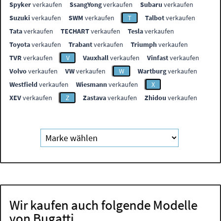
Spyker
verkaufen
SsangYong
verkaufen
Subaru
verkaufen
Suzuki
verkaufen
SWM
verkaufen
T
Talbot
verkaufen
Tata
verkaufen
TECHART
verkaufen
Tesla
verkaufen
Toyota
verkaufen
Trabant
verkaufen
Triumph
verkaufen
TVR
verkaufen
V
Vauxhall
verkaufen
Vinfast
verkaufen
Volvo
verkaufen
VW
verkaufen
W
Wartburg
verkaufen
Westfield
verkaufen
Wiesmann
verkaufen
X
XEV
verkaufen
Z
Zastava
verkaufen
Zhidou
verkaufen
Wir kaufen auch folgende Modelle
von Bugatti