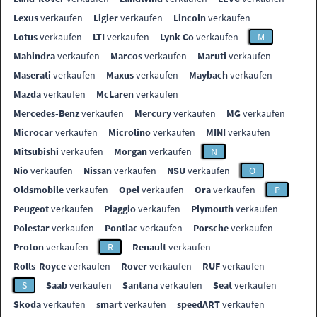
Lexus
verkaufen
Ligier
verkaufen
Lincoln
verkaufen
Lotus
verkaufen
LTI
verkaufen
Lynk Co
verkaufen
M
Mahindra
verkaufen
Marcos
verkaufen
Maruti
verkaufen
Maserati
verkaufen
Maxus
verkaufen
Maybach
verkaufen
Mazda
verkaufen
McLaren
verkaufen
Mercedes-Benz
verkaufen
Mercury
verkaufen
MG
verkaufen
Microcar
verkaufen
Microlino
verkaufen
MINI
verkaufen
Mitsubishi
verkaufen
Morgan
verkaufen
N
Nio
verkaufen
Nissan
verkaufen
NSU
verkaufen
O
Oldsmobile
verkaufen
Opel
verkaufen
Ora
verkaufen
P
Peugeot
verkaufen
Piaggio
verkaufen
Plymouth
verkaufen
Polestar
verkaufen
Pontiac
verkaufen
Porsche
verkaufen
Proton
verkaufen
R
Renault
verkaufen
Rolls-Royce
verkaufen
Rover
verkaufen
RUF
verkaufen
S
Saab
verkaufen
Santana
verkaufen
Seat
verkaufen
Skoda
verkaufen
smart
verkaufen
speedART
verkaufen