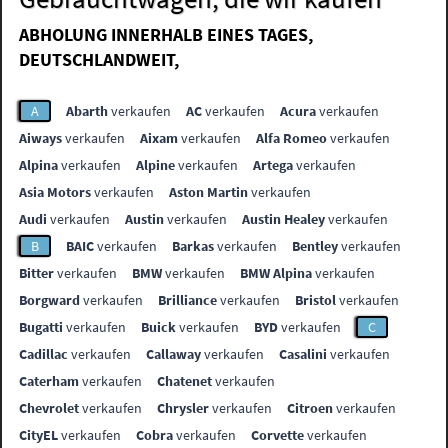
ABHOLUNG INNERHALB EINES TAGES,
DEUTSCHLANDWEIT,
A
Abarth
verkaufen
AC
verkaufen
Acura
verkaufen
Aiways
verkaufen
Aixam
verkaufen
Alfa Romeo
verkaufen
Alpina
verkaufen
Alpine
verkaufen
Artega
verkaufen
Asia Motors
verkaufen
Aston Martin
verkaufen
Audi
verkaufen
Austin
verkaufen
Austin Healey
verkaufen
B
BAIC
verkaufen
Barkas
verkaufen
Bentley
verkaufen
Bitter
verkaufen
BMW
verkaufen
BMW Alpina
verkaufen
Borgward
verkaufen
Brilliance
verkaufen
Bristol
verkaufen
Bugatti
verkaufen
Buick
verkaufen
BYD
verkaufen
C
Cadillac
verkaufen
Callaway
verkaufen
Casalini
verkaufen
Caterham
verkaufen
Chatenet
verkaufen
Chevrolet
verkaufen
Chrysler
verkaufen
Citroen
verkaufen
CityEL
verkaufen
Cobra
verkaufen
Corvette
verkaufen