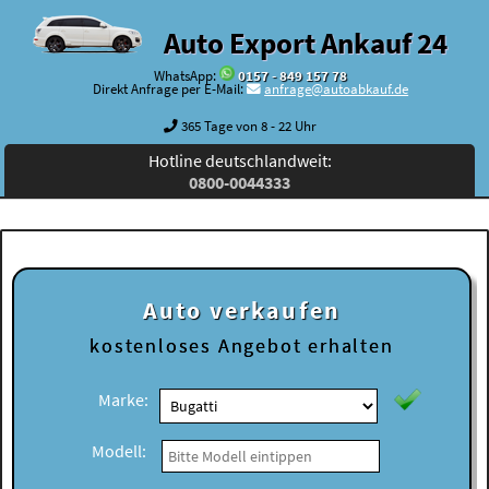
Auto Export Ankauf 24
WhatsApp:
0157 - 849 157 78
Direkt Anfrage per E-Mail:
anfrage@autoabkauf.de
365 Tage von 8 - 22 Uhr
Hotline deutschlandweit:
0800-0044333
Auto verkaufen
kostenloses
Angebot erhalten
Marke:
Modell: