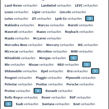
Land-Rover
verkaufen
Landwind
verkaufen
LEVC
verkaufen
Lexus
verkaufen
Ligier
verkaufen
Lincoln
verkaufen
Lotus
verkaufen
LTI
verkaufen
Lynk Co
verkaufen
M
Mahindra
verkaufen
Marcos
verkaufen
Maruti
verkaufen
Maserati
verkaufen
Maxus
verkaufen
Maybach
verkaufen
Mazda
verkaufen
McLaren
verkaufen
Mercedes-Benz
verkaufen
Mercury
verkaufen
MG
verkaufen
Microcar
verkaufen
Microlino
verkaufen
MINI
verkaufen
Mitsubishi
verkaufen
Morgan
verkaufen
N
Nio
verkaufen
Nissan
verkaufen
NSU
verkaufen
O
Oldsmobile
verkaufen
Opel
verkaufen
Ora
verkaufen
P
Peugeot
verkaufen
Piaggio
verkaufen
Plymouth
verkaufen
Polestar
verkaufen
Pontiac
verkaufen
Porsche
verkaufen
Proton
verkaufen
R
Renault
verkaufen
Rolls-Royce
verkaufen
Rover
verkaufen
RUF
verkaufen
S
Saab
verkaufen
Santana
verkaufen
Seat
verkaufen