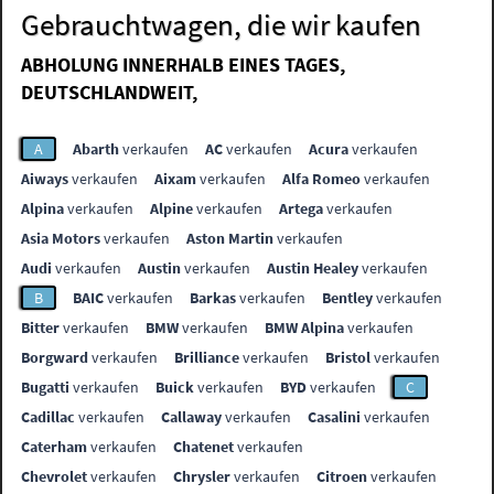
Gebrauchtwagen, die wir kaufen
ABHOLUNG INNERHALB EINES TAGES,
DEUTSCHLANDWEIT,
A
Abarth
verkaufen
AC
verkaufen
Acura
verkaufen
Aiways
verkaufen
Aixam
verkaufen
Alfa Romeo
verkaufen
Alpina
verkaufen
Alpine
verkaufen
Artega
verkaufen
Asia Motors
verkaufen
Aston Martin
verkaufen
Audi
verkaufen
Austin
verkaufen
Austin Healey
verkaufen
B
BAIC
verkaufen
Barkas
verkaufen
Bentley
verkaufen
Bitter
verkaufen
BMW
verkaufen
BMW Alpina
verkaufen
Borgward
verkaufen
Brilliance
verkaufen
Bristol
verkaufen
Bugatti
verkaufen
Buick
verkaufen
BYD
verkaufen
C
Cadillac
verkaufen
Callaway
verkaufen
Casalini
verkaufen
Caterham
verkaufen
Chatenet
verkaufen
Chevrolet
verkaufen
Chrysler
verkaufen
Citroen
verkaufen