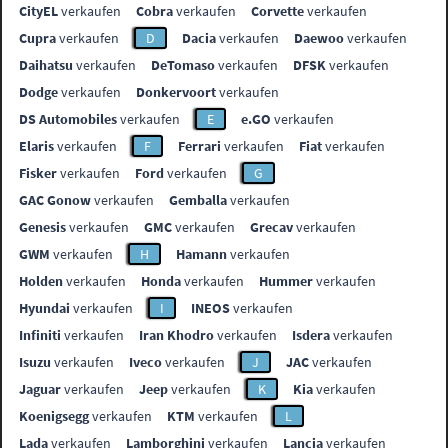
CityEL
verkaufen
Cobra
verkaufen
Corvette
verkaufen
Cupra
verkaufen
D
Dacia
verkaufen
Daewoo
verkaufen
Daihatsu
verkaufen
DeTomaso
verkaufen
DFSK
verkaufen
Dodge
verkaufen
Donkervoort
verkaufen
DS Automobiles
verkaufen
E
e.GO
verkaufen
Elaris
verkaufen
F
Ferrari
verkaufen
Fiat
verkaufen
Fisker
verkaufen
Ford
verkaufen
G
GAC Gonow
verkaufen
Gemballa
verkaufen
Genesis
verkaufen
GMC
verkaufen
Grecav
verkaufen
GWM
verkaufen
H
Hamann
verkaufen
Holden
verkaufen
Honda
verkaufen
Hummer
verkaufen
Hyundai
verkaufen
I
INEOS
verkaufen
Infiniti
verkaufen
Iran Khodro
verkaufen
Isdera
verkaufen
Isuzu
verkaufen
Iveco
verkaufen
J
JAC
verkaufen
Jaguar
verkaufen
Jeep
verkaufen
K
Kia
verkaufen
Koenigsegg
verkaufen
KTM
verkaufen
L
Lada
verkaufen
Lamborghini
verkaufen
Lancia
verkaufen