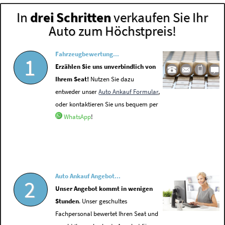
In
drei Schritten
verkaufen Sie Ihr
Auto zum Höchstpreis!
Fahrzeugbewertung...
1
Erzählen Sie uns unverbindlich von
Ihrem Seat!
Nutzen Sie dazu
entweder unser
Auto Ankauf Formular
,
oder kontaktieren Sie uns bequem per
WhatsApp
!
Auto Ankauf Angebot...
2
Unser Angebot kommt in wenigen
Stunden
. Unser geschultes
Fachpersonal bewertet Ihren Seat und