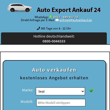
Auto Export Ankauf 24
WhatsApp:
0157 - 849 157 78
Direkt Anfrage per E-Mail:
anfrage@autoabkauf.de
365 Tage von 8 - 22 Uhr
Hotline deutschlandweit:
0800-0044333
Auto verkaufen
kostenloses
Angebot erhalten
Marke:
Modell: