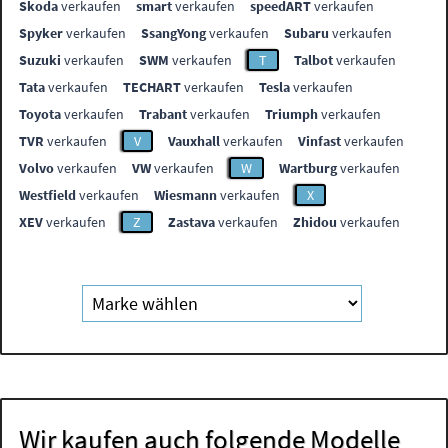
Skoda
verkaufen
smart
verkaufen
speedART
verkaufen
Spyker
verkaufen
SsangYong
verkaufen
Subaru
verkaufen
Suzuki
verkaufen
SWM
verkaufen
T
Talbot
verkaufen
Tata
verkaufen
TECHART
verkaufen
Tesla
verkaufen
Toyota
verkaufen
Trabant
verkaufen
Triumph
verkaufen
TVR
verkaufen
V
Vauxhall
verkaufen
Vinfast
verkaufen
Volvo
verkaufen
VW
verkaufen
W
Wartburg
verkaufen
Westfield
verkaufen
Wiesmann
verkaufen
X
XEV
verkaufen
Z
Zastava
verkaufen
Zhidou
verkaufen
Wir kaufen auch folgende Modelle