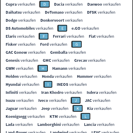
Cupra
verkaufen
D
Dacia
verkaufen
Daewoo
verkaufen
Daihatsu
verkaufen
DeTomaso
verkaufen
DFSK
verkaufen
Dodge
verkaufen
Donkervoort
verkaufen
DS Automobiles
verkaufen
E
e.GO
verkaufen
Elaris
verkaufen
F
Ferrari
verkaufen
Fiat
verkaufen
Fisker
verkaufen
Ford
verkaufen
G
GAC Gonow
verkaufen
Gemballa
verkaufen
Genesis
verkaufen
GMC
verkaufen
Grecav
verkaufen
GWM
verkaufen
H
Hamann
verkaufen
Holden
verkaufen
Honda
verkaufen
Hummer
verkaufen
Hyundai
verkaufen
I
INEOS
verkaufen
Infiniti
verkaufen
Iran Khodro
verkaufen
Isdera
verkaufen
Isuzu
verkaufen
Iveco
verkaufen
J
JAC
verkaufen
Jaguar
verkaufen
Jeep
verkaufen
K
Kia
verkaufen
Koenigsegg
verkaufen
KTM
verkaufen
L
Lada
verkaufen
Lamborghini
verkaufen
Lancia
verkaufen
Land-Rover
verkaufen
Landwind
verkaufen
LEVC
verkaufen