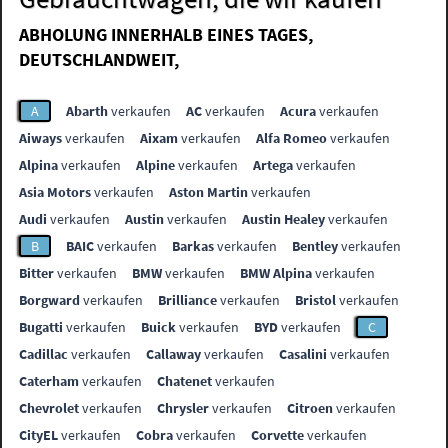
ABHOLUNG INNERHALB EINES TAGES,
DEUTSCHLANDWEIT,
A
Abarth
verkaufen
AC
verkaufen
Acura
verkaufen
Aiways
verkaufen
Aixam
verkaufen
Alfa Romeo
verkaufen
Alpina
verkaufen
Alpine
verkaufen
Artega
verkaufen
Asia Motors
verkaufen
Aston Martin
verkaufen
Audi
verkaufen
Austin
verkaufen
Austin Healey
verkaufen
B
BAIC
verkaufen
Barkas
verkaufen
Bentley
verkaufen
Bitter
verkaufen
BMW
verkaufen
BMW Alpina
verkaufen
Borgward
verkaufen
Brilliance
verkaufen
Bristol
verkaufen
Bugatti
verkaufen
Buick
verkaufen
BYD
verkaufen
C
Cadillac
verkaufen
Callaway
verkaufen
Casalini
verkaufen
Caterham
verkaufen
Chatenet
verkaufen
Chevrolet
verkaufen
Chrysler
verkaufen
Citroen
verkaufen
CityEL
verkaufen
Cobra
verkaufen
Corvette
verkaufen