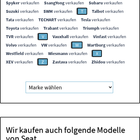
Spyker
verkaufen
SsangYong
verkaufen
Subaru
verkaufen
Suzuki
verkaufen
SWM
verkaufen
T
Talbot
verkaufen
Tata
verkaufen
TECHART
verkaufen
Tesla
verkaufen
Toyota
verkaufen
Trabant
verkaufen
Triumph
verkaufen
TVR
verkaufen
V
Vauxhall
verkaufen
Vinfast
verkaufen
Volvo
verkaufen
VW
verkaufen
W
Wartburg
verkaufen
Westfield
verkaufen
Wiesmann
verkaufen
X
XEV
verkaufen
Z
Zastava
verkaufen
Zhidou
verkaufen
Wir kaufen auch folgende Modelle
von Seat