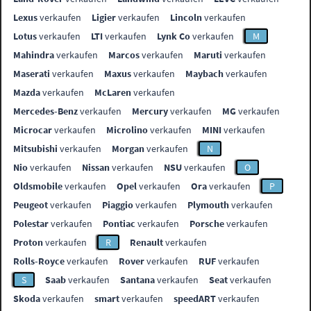
Lexus
verkaufen
Ligier
verkaufen
Lincoln
verkaufen
Lotus
verkaufen
LTI
verkaufen
Lynk Co
verkaufen
M
Mahindra
verkaufen
Marcos
verkaufen
Maruti
verkaufen
Maserati
verkaufen
Maxus
verkaufen
Maybach
verkaufen
Mazda
verkaufen
McLaren
verkaufen
Mercedes-Benz
verkaufen
Mercury
verkaufen
MG
verkaufen
Microcar
verkaufen
Microlino
verkaufen
MINI
verkaufen
Mitsubishi
verkaufen
Morgan
verkaufen
N
Nio
verkaufen
Nissan
verkaufen
NSU
verkaufen
O
Oldsmobile
verkaufen
Opel
verkaufen
Ora
verkaufen
P
Peugeot
verkaufen
Piaggio
verkaufen
Plymouth
verkaufen
Polestar
verkaufen
Pontiac
verkaufen
Porsche
verkaufen
Proton
verkaufen
R
Renault
verkaufen
Rolls-Royce
verkaufen
Rover
verkaufen
RUF
verkaufen
S
Saab
verkaufen
Santana
verkaufen
Seat
verkaufen
Skoda
verkaufen
smart
verkaufen
speedART
verkaufen