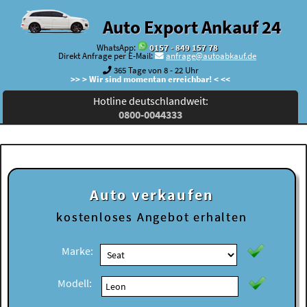
Auto Export Ankauf 24
WhatsApp:
0157 - 849 157 78
Direkt Anfrage per E-Mail:
anfrage@autoabkauf.de
365 Tage von 8 - 22 Uhr
>> > Wir sind momentan erreichbar! < <<
Hotline deutschlandweit:
0800-0044333
Auto verkaufen
kostenloses
Angebot erhalten
Marke:
Modell: