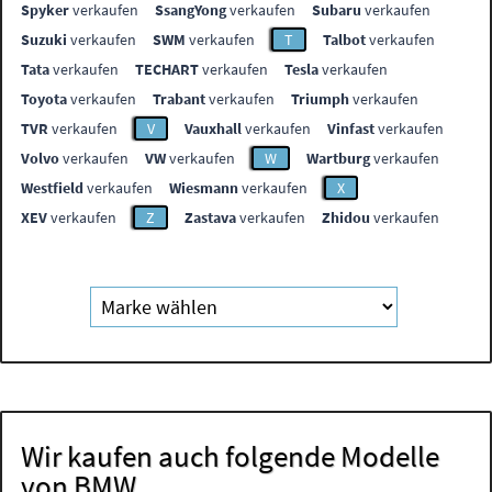
Spyker
verkaufen
SsangYong
verkaufen
Subaru
verkaufen
Suzuki
verkaufen
SWM
verkaufen
T
Talbot
verkaufen
Tata
verkaufen
TECHART
verkaufen
Tesla
verkaufen
Toyota
verkaufen
Trabant
verkaufen
Triumph
verkaufen
TVR
verkaufen
V
Vauxhall
verkaufen
Vinfast
verkaufen
Volvo
verkaufen
VW
verkaufen
W
Wartburg
verkaufen
Westfield
verkaufen
Wiesmann
verkaufen
X
XEV
verkaufen
Z
Zastava
verkaufen
Zhidou
verkaufen
Wir kaufen auch folgende Modelle
von BMW