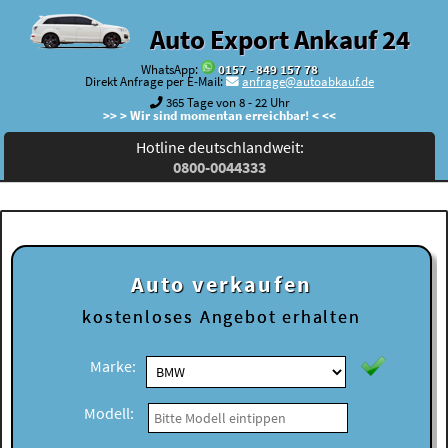
Auto Export Ankauf 24
WhatsApp:
0157 - 849 157 78
Direkt Anfrage per E-Mail:
anfrage@autoabkauf.de
365 Tage von 8 - 22 Uhr
>> > Wir sind momentan erreichbar! < <<
Hotline deutschlandweit:
0800-0044333
Auto verkaufen
kostenloses
Angebot erhalten
Marke:
Modell: