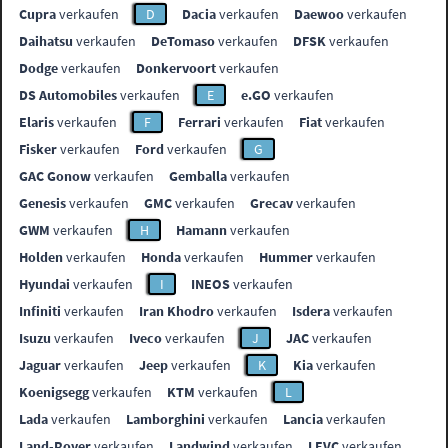
Cupra
verkaufen
D
Dacia
verkaufen
Daewoo
verkaufen
Daihatsu
verkaufen
DeTomaso
verkaufen
DFSK
verkaufen
Dodge
verkaufen
Donkervoort
verkaufen
DS Automobiles
verkaufen
E
e.GO
verkaufen
Elaris
verkaufen
F
Ferrari
verkaufen
Fiat
verkaufen
Fisker
verkaufen
Ford
verkaufen
G
GAC Gonow
verkaufen
Gemballa
verkaufen
Genesis
verkaufen
GMC
verkaufen
Grecav
verkaufen
GWM
verkaufen
H
Hamann
verkaufen
Holden
verkaufen
Honda
verkaufen
Hummer
verkaufen
Hyundai
verkaufen
I
INEOS
verkaufen
Infiniti
verkaufen
Iran Khodro
verkaufen
Isdera
verkaufen
Isuzu
verkaufen
Iveco
verkaufen
J
JAC
verkaufen
Jaguar
verkaufen
Jeep
verkaufen
K
Kia
verkaufen
Koenigsegg
verkaufen
KTM
verkaufen
L
Lada
verkaufen
Lamborghini
verkaufen
Lancia
verkaufen
Land-Rover
verkaufen
Landwind
verkaufen
LEVC
verkaufen