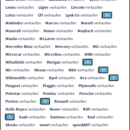
Lexus
verkaufen
Ligier
verkaufen
Lincoln
verkaufen
Lotus
verkaufen
LTI
verkaufen
Lynk Co
verkaufen
M
Mahindra
verkaufen
Marcos
verkaufen
Maruti
verkaufen
Maserati
verkaufen
Maxus
verkaufen
Maybach
verkaufen
Mazda
verkaufen
McLaren
verkaufen
Mercedes-Benz
verkaufen
Mercury
verkaufen
MG
verkaufen
Microcar
verkaufen
Microlino
verkaufen
MINI
verkaufen
Mitsubishi
verkaufen
Morgan
verkaufen
N
Nio
verkaufen
Nissan
verkaufen
NSU
verkaufen
O
Oldsmobile
verkaufen
Opel
verkaufen
Ora
verkaufen
P
Peugeot
verkaufen
Piaggio
verkaufen
Plymouth
verkaufen
Polestar
verkaufen
Pontiac
verkaufen
Porsche
verkaufen
Proton
verkaufen
R
Renault
verkaufen
Rolls-Royce
verkaufen
Rover
verkaufen
RUF
verkaufen
S
Saab
verkaufen
Santana
verkaufen
Seat
verkaufen
Skoda
verkaufen
smart
verkaufen
speedART
verkaufen