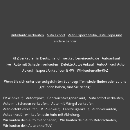
Unfallauto verkaufen
Auto Export
Auto Export Afrika, Osteuropa und
andere Länder
KFZ verkaufen in Deutschland
wer.kauft-mein-auto.de
Autoankauf
live
Auto mit Schaden verkaufen
Defekte Autos Ankauf
Auto-Ankauf Auto
Abkauf
Export Ankauf von BMW
Wir-kaufen-alle-KFZ
Wenn Sie sich unter den aufgeführten Suchbegriffen wiederfinden oder zu uns
gefunden haben, sind Sie richtig:
PKW-Ankauf,
Autoexport,
Gebrauchtwagenankauf,
Auto sofort verkaufen,
Auto mit Schaden verkaufen,
Auto mit Mängel verkaufen,
Auto defekt verkaufen,
KFZ-Ankauf,
Fahrzeugankauf,
Auto verkaufen,
Autoankauf,
wir kaufen dein Auto mit Abholung,
Wir kaufen dein Auto mit Schaden,
Wir kaufen dein Auto Motorschaden,
Wir kaufen dein Auto ohne TÜV,