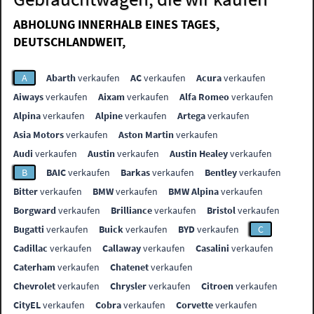
ABHOLUNG INNERHALB EINES TAGES,
DEUTSCHLANDWEIT,
A
Abarth
verkaufen
AC
verkaufen
Acura
verkaufen
Aiways
verkaufen
Aixam
verkaufen
Alfa Romeo
verkaufen
Alpina
verkaufen
Alpine
verkaufen
Artega
verkaufen
Asia Motors
verkaufen
Aston Martin
verkaufen
Audi
verkaufen
Austin
verkaufen
Austin Healey
verkaufen
B
BAIC
verkaufen
Barkas
verkaufen
Bentley
verkaufen
Bitter
verkaufen
BMW
verkaufen
BMW Alpina
verkaufen
Borgward
verkaufen
Brilliance
verkaufen
Bristol
verkaufen
Bugatti
verkaufen
Buick
verkaufen
BYD
verkaufen
C
Cadillac
verkaufen
Callaway
verkaufen
Casalini
verkaufen
Caterham
verkaufen
Chatenet
verkaufen
Chevrolet
verkaufen
Chrysler
verkaufen
Citroen
verkaufen
CityEL
verkaufen
Cobra
verkaufen
Corvette
verkaufen