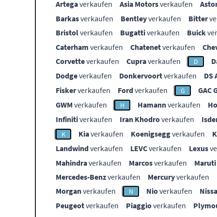
Artega
verkaufen
Asia Motors
verkaufen
Asto
Barkas
verkaufen
Bentley
verkaufen
Bitter
ve
Bristol
verkaufen
Bugatti
verkaufen
Buick
ve
Caterham
verkaufen
Chatenet
verkaufen
Che
Corvette
verkaufen
Cupra
verkaufen
D
D
Dodge
verkaufen
Donkervoort
verkaufen
DS 
Fisker
verkaufen
Ford
verkaufen
GAC 
G
GWM
verkaufen
Hamann
verkaufen
Ho
H
Infiniti
verkaufen
Iran Khodro
verkaufen
Isde
Kia
verkaufen
Koenigsegg
verkaufen
K
Landwind
verkaufen
LEVC
verkaufen
Lexus
ve
Mahindra
verkaufen
Marcos
verkaufen
Maruti
Mercedes-Benz
verkaufen
Mercury
verkaufen
Morgan
verkaufen
Nio
verkaufen
Niss
N
Peugeot
verkaufen
Piaggio
verkaufen
Plymo