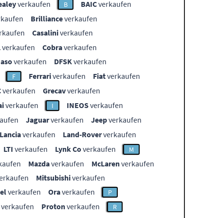
ealey
verkaufen
BAIC
verkaufen
B
rkaufen
Brilliance
verkaufen
rkaufen
Casalini
verkaufen
L
verkaufen
Cobra
verkaufen
aso
verkaufen
DFSK
verkaufen
Ferrari
verkaufen
Fiat
verkaufen
F
C
verkaufen
Grecav
verkaufen
i
verkaufen
INEOS
verkaufen
I
aufen
Jaguar
verkaufen
Jeep
verkaufen
Lancia
verkaufen
Land-Rover
verkaufen
LTI
verkaufen
Lynk Co
verkaufen
M
kaufen
Mazda
verkaufen
McLaren
verkaufen
erkaufen
Mitsubishi
verkaufen
el
verkaufen
Ora
verkaufen
P
verkaufen
Proton
verkaufen
R