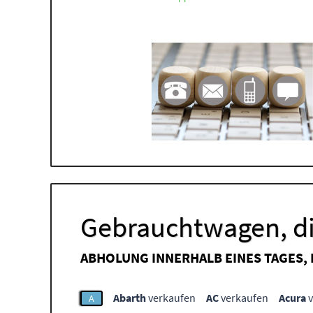
Gebrauchtwagen, di
ABHOLUNG INNERHALB EINES TAGES,
Abarth
verkaufen
AC
verkaufen
Acura
v
A