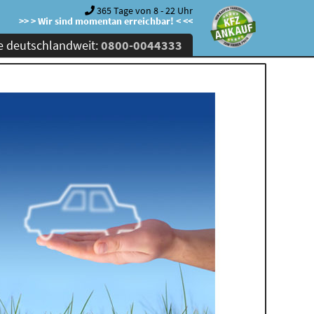
365 Tage von 8 - 22 Uhr
>> > Wir sind momentan erreichbar! < <<
e deutschlandweit:
0800-0044333