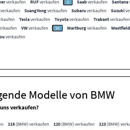
ver
verkaufen
RUF
verkaufen
Saab
verkaufen
Santana
S
verkaufen
SsangYong
verkaufen
Subaru
verkaufen
Suzuki
ve
rkaufen
Tesla
verkaufen
Toyota
verkaufen
Trabant
verkaufen
erkaufen
VW
verkaufen
Wartburg
verkaufen
Westfield
W
ou
verkaufen
lgende Modelle von BMW
uns verkaufen?
en
118
(BMW) verkaufen
120
(BMW) verkaufen
123
(BMW) verk