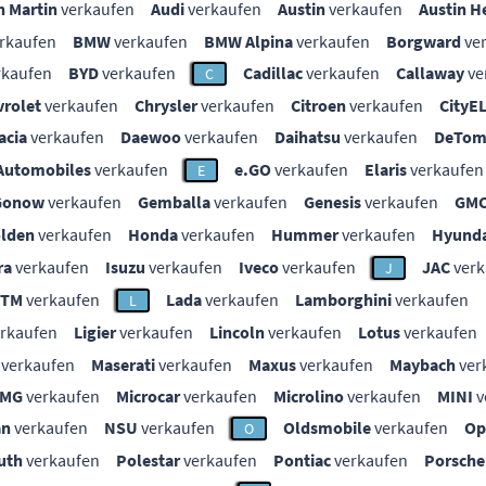
n Martin
verkaufen
Audi
verkaufen
Austin
verkaufen
Austin H
rkaufen
BMW
verkaufen
BMW Alpina
verkaufen
Borgward
ve
rkaufen
BYD
verkaufen
Cadillac
verkaufen
Callaway
ve
C
vrolet
verkaufen
Chrysler
verkaufen
Citroen
verkaufen
CityE
acia
verkaufen
Daewoo
verkaufen
Daihatsu
verkaufen
DeTom
Automobiles
verkaufen
e.GO
verkaufen
Elaris
verkaufen
E
Gonow
verkaufen
Gemballa
verkaufen
Genesis
verkaufen
GM
lden
verkaufen
Honda
verkaufen
Hummer
verkaufen
Hyunda
ra
verkaufen
Isuzu
verkaufen
Iveco
verkaufen
JAC
verk
J
KTM
verkaufen
Lada
verkaufen
Lamborghini
verkaufen
L
rkaufen
Ligier
verkaufen
Lincoln
verkaufen
Lotus
verkaufen
verkaufen
Maserati
verkaufen
Maxus
verkaufen
Maybach
ver
MG
verkaufen
Microcar
verkaufen
Microlino
verkaufen
MINI
v
an
verkaufen
NSU
verkaufen
Oldsmobile
verkaufen
Op
O
uth
verkaufen
Polestar
verkaufen
Pontiac
verkaufen
Porsche