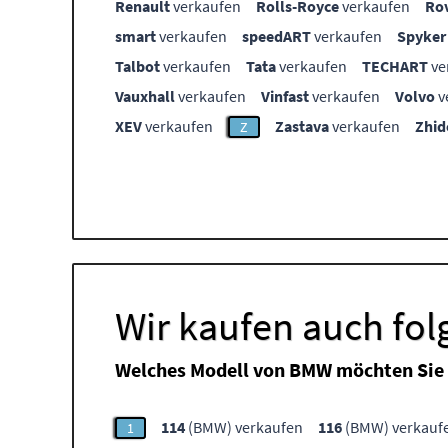
Renault
verkaufen
Rolls-Royce
verkaufen
Ro
smart
verkaufen
speedART
verkaufen
Spyker
Talbot
verkaufen
Tata
verkaufen
TECHART
ve
Vauxhall
verkaufen
Vinfast
verkaufen
Volvo
v
XEV
verkaufen
Zastava
verkaufen
Zhid
Z
Wir kaufen auch fo
Welches Modell von BMW möchten Sie 
114
(BMW) verkaufen
116
(BMW) verkauf
1