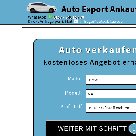
Auto Export Ankau
WhatsApp:
0157 - 849 157 78
Direkt Anfrage per E-Mail:
anfrage@autoabkauf.de
Auto verkaufe
kostenloses
Angebot erh
Marke:
Modell:
Kraftstoff:
WEITER MIT SCHRITT
1