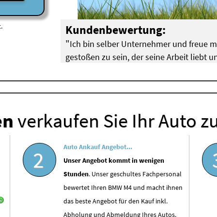
.
Kundenbewertung:
"
Ich bin selber Unternehmer und freue 
gestoßen zu sein, der seine Arbeit liebt
"
hat!
Breuer aus Köln Pulheim (
BMW Motorschaden
)
en
verkaufen Sie Ihr Auto z
Auto Ankauf Angebot...
2
Unser Angebot kommt in wenigen
Stunden
. Unser geschultes Fachpersonal
bewertet Ihren BMW M4 und macht ihnen
das beste Angebot für den Kauf inkl.
Abholung und Abmeldung Ihres Autos.