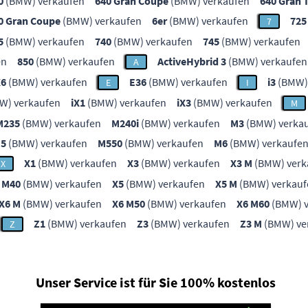
0
(BMW) verkaufen
640 Gran Coupe
(BMW) verkaufen
640 Gran 
0 Gran Coupe
(BMW) verkaufen
6er
(BMW) verkaufen
725
7
5
(BMW) verkaufen
740
(BMW) verkaufen
745
(BMW) verkaufen
en
850
(BMW) verkaufen
ActiveHybrid 3
(BMW) verkaufen
A
X6
(BMW) verkaufen
E36
(BMW) verkaufen
i3
(BMW)
E
I
W) verkaufen
iX1
(BMW) verkaufen
iX3
(BMW) verkaufen
M
M235
(BMW) verkaufen
M240i
(BMW) verkaufen
M3
(BMW) verka
5
(BMW) verkaufen
M550
(BMW) verkaufen
M6
(BMW) verkaufe
X1
(BMW) verkaufen
X3
(BMW) verkaufen
X3 M
(BMW) verk
X
 M40
(BMW) verkaufen
X5
(BMW) verkaufen
X5 M
(BMW) verkauf
X6 M
(BMW) verkaufen
X6 M50
(BMW) verkaufen
X6 M60
(BMW) v
Z1
(BMW) verkaufen
Z3
(BMW) verkaufen
Z3 M
(BMW) ve
Z
Unser Service ist für Sie 100% kostenlos