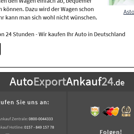
len den Wagen einfach ab, bequemer
n können. Dazu wird der Wagen schon
Asto
hr kann man sich wohl nicht wünschen.
n 24 Stunden - Wir kaufen Ihr Auto in Deutschland
Auto
Export
Ankauf
24
.de
ufen Sie uns an:
Ankauf Zentrale:
0800-0044333
kauf Hotline:
0157 - 849 157 78
Folgen!