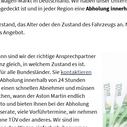
htwagen-Markt in Deutschland. Wir haben unser Untern
edeckt ist und in jeder Region eine
Abholung innerh
rstand, das Alter oder den Zustand des Fahrzeugs an
s Angebot.
nn sind wir der richtige Ansprechpartner
nz gleich, in welchem Zustand es ist.
r alle Bundesländer. Sie
kontaktieren
e Abholung innerhalb von 24 Stunden
en einen schnellen Abnehmer und müssen
chen, wann der Aston Martin endlich
uto und bieten Ihnen bei der Abholung
Inserate, viele Vorführtermine, wir nehmen
ne TÜV oder anderes. Wir sind im