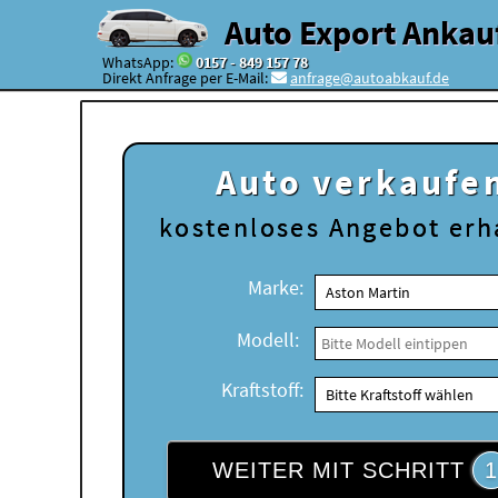
Auto Export Ankau
WhatsApp:
0157 - 849 157 78
Direkt Anfrage per E-Mail:
anfrage@autoabkauf.de
Auto verkaufe
kostenloses
Angebot erh
Marke:
Modell:
Kraftstoff:
WEITER MIT SCHRITT
1