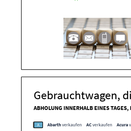
Gebrauchtwagen, di
ABHOLUNG INNERHALB EINES TAGES,
Abarth
verkaufen
AC
verkaufen
Acura
v
A