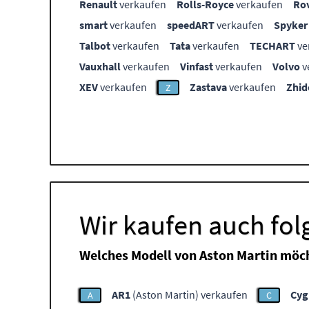
Renault
verkaufen
Rolls-Royce
verkaufen
Ro
smart
verkaufen
speedART
verkaufen
Spyker
Talbot
verkaufen
Tata
verkaufen
TECHART
ve
Vauxhall
verkaufen
Vinfast
verkaufen
Volvo
v
XEV
verkaufen
Zastava
verkaufen
Zhid
Z
Wir kaufen auch fol
Welches Modell von Aston Martin möch
AR1
(Aston Martin) verkaufen
Cyg
A
C