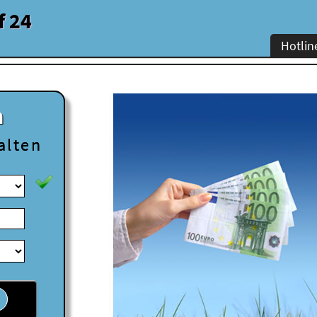
f 24
Hotlin
n
alten