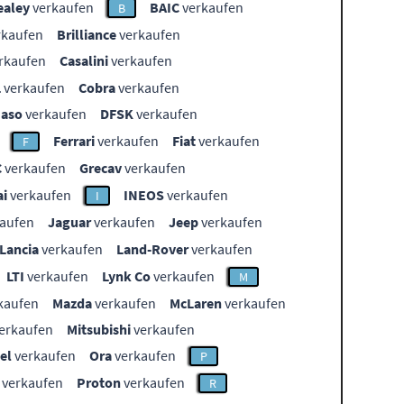
ealey
verkaufen
BAIC
verkaufen
B
rkaufen
Brilliance
verkaufen
rkaufen
Casalini
verkaufen
L
verkaufen
Cobra
verkaufen
aso
verkaufen
DFSK
verkaufen
Ferrari
verkaufen
Fiat
verkaufen
F
C
verkaufen
Grecav
verkaufen
i
verkaufen
INEOS
verkaufen
I
aufen
Jaguar
verkaufen
Jeep
verkaufen
Lancia
verkaufen
Land-Rover
verkaufen
LTI
verkaufen
Lynk Co
verkaufen
M
kaufen
Mazda
verkaufen
McLaren
verkaufen
erkaufen
Mitsubishi
verkaufen
el
verkaufen
Ora
verkaufen
P
verkaufen
Proton
verkaufen
R