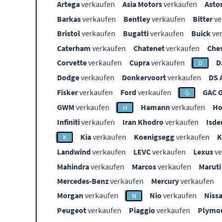
Artega
verkaufen
Asia Motors
verkaufen
Asto
Barkas
verkaufen
Bentley
verkaufen
Bitter
ve
Bristol
verkaufen
Bugatti
verkaufen
Buick
ve
Caterham
verkaufen
Chatenet
verkaufen
Che
Corvette
verkaufen
Cupra
verkaufen
D
D
Dodge
verkaufen
Donkervoort
verkaufen
DS 
Fisker
verkaufen
Ford
verkaufen
GAC 
G
GWM
verkaufen
Hamann
verkaufen
Ho
H
Infiniti
verkaufen
Iran Khodro
verkaufen
Isde
Kia
verkaufen
Koenigsegg
verkaufen
K
Landwind
verkaufen
LEVC
verkaufen
Lexus
ve
Mahindra
verkaufen
Marcos
verkaufen
Maruti
Mercedes-Benz
verkaufen
Mercury
verkaufen
Morgan
verkaufen
Nio
verkaufen
Niss
N
Peugeot
verkaufen
Piaggio
verkaufen
Plymo