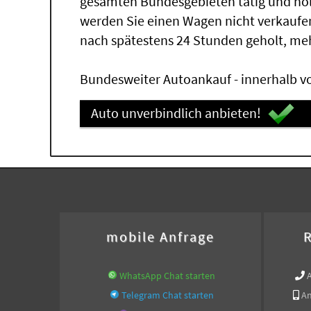
gesamten Bundesgebieten tätig und ho
werden Sie einen Wagen nicht verkaufe
nach spätestens 24 Stunden geholt, me
Bundesweiter Autoankauf - innerhalb vo
Auto unverbindlich anbieten!
mobile Anfrage
R
WhatsApp Chat starten
Telegram Chat starten
An