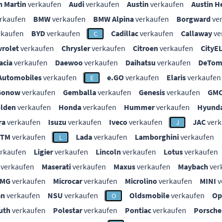
n Martin
verkaufen
Audi
verkaufen
Austin
verkaufen
Austin H
rkaufen
BMW
verkaufen
BMW Alpina
verkaufen
Borgward
ve
rkaufen
BYD
verkaufen
Cadillac
verkaufen
Callaway
ve
C
vrolet
verkaufen
Chrysler
verkaufen
Citroen
verkaufen
CityE
acia
verkaufen
Daewoo
verkaufen
Daihatsu
verkaufen
DeTom
Automobiles
verkaufen
e.GO
verkaufen
Elaris
verkaufen
E
Gonow
verkaufen
Gemballa
verkaufen
Genesis
verkaufen
GM
lden
verkaufen
Honda
verkaufen
Hummer
verkaufen
Hyunda
ra
verkaufen
Isuzu
verkaufen
Iveco
verkaufen
JAC
verk
J
KTM
verkaufen
Lada
verkaufen
Lamborghini
verkaufen
L
rkaufen
Ligier
verkaufen
Lincoln
verkaufen
Lotus
verkaufen
verkaufen
Maserati
verkaufen
Maxus
verkaufen
Maybach
ver
MG
verkaufen
Microcar
verkaufen
Microlino
verkaufen
MINI
v
an
verkaufen
NSU
verkaufen
Oldsmobile
verkaufen
Op
O
uth
verkaufen
Polestar
verkaufen
Pontiac
verkaufen
Porsche