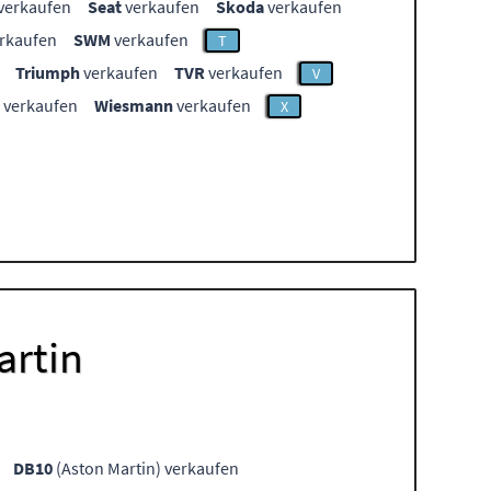
verkaufen
Seat
verkaufen
Skoda
verkaufen
rkaufen
SWM
verkaufen
T
Triumph
verkaufen
TVR
verkaufen
V
verkaufen
Wiesmann
verkaufen
X
artin
DB10
(Aston Martin) verkaufen