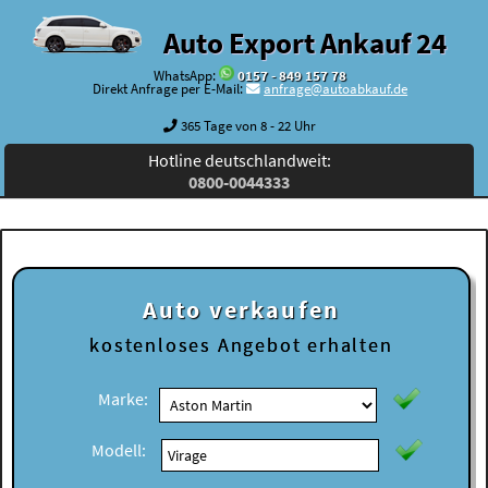
Auto Export Ankauf 24
WhatsApp:
0157 - 849 157 78
Direkt Anfrage per E-Mail:
anfrage@autoabkauf.de
365 Tage von 8 - 22 Uhr
Hotline deutschlandweit:
0800-0044333
Auto verkaufen
kostenloses
Angebot erhalten
Marke:
Modell: