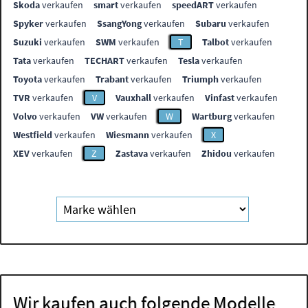
Skoda
verkaufen
smart
verkaufen
speedART
verkaufen
Spyker
verkaufen
SsangYong
verkaufen
Subaru
verkaufen
Suzuki
verkaufen
SWM
verkaufen
T
Talbot
verkaufen
Tata
verkaufen
TECHART
verkaufen
Tesla
verkaufen
Toyota
verkaufen
Trabant
verkaufen
Triumph
verkaufen
TVR
verkaufen
V
Vauxhall
verkaufen
Vinfast
verkaufen
Volvo
verkaufen
VW
verkaufen
W
Wartburg
verkaufen
Westfield
verkaufen
Wiesmann
verkaufen
X
XEV
verkaufen
Z
Zastava
verkaufen
Zhidou
verkaufen
Wir kaufen auch folgende Modelle