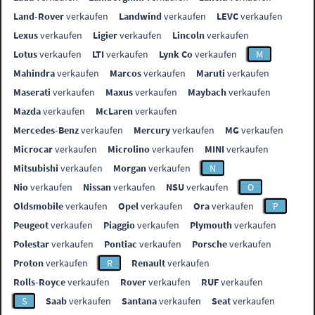
Land-Rover
verkaufen
Landwind
verkaufen
LEVC
verkaufen
Lexus
verkaufen
Ligier
verkaufen
Lincoln
verkaufen
Lotus
verkaufen
LTI
verkaufen
Lynk Co
verkaufen
M
Mahindra
verkaufen
Marcos
verkaufen
Maruti
verkaufen
Maserati
verkaufen
Maxus
verkaufen
Maybach
verkaufen
Mazda
verkaufen
McLaren
verkaufen
Mercedes-Benz
verkaufen
Mercury
verkaufen
MG
verkaufen
Microcar
verkaufen
Microlino
verkaufen
MINI
verkaufen
Mitsubishi
verkaufen
Morgan
verkaufen
N
Nio
verkaufen
Nissan
verkaufen
NSU
verkaufen
O
Oldsmobile
verkaufen
Opel
verkaufen
Ora
verkaufen
P
Peugeot
verkaufen
Piaggio
verkaufen
Plymouth
verkaufen
Polestar
verkaufen
Pontiac
verkaufen
Porsche
verkaufen
Proton
verkaufen
R
Renault
verkaufen
Rolls-Royce
verkaufen
Rover
verkaufen
RUF
verkaufen
S
Saab
verkaufen
Santana
verkaufen
Seat
verkaufen