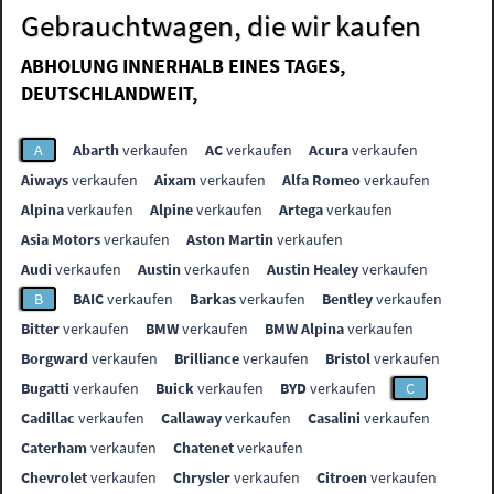
Gebrauchtwagen, die wir kaufen
ABHOLUNG INNERHALB EINES TAGES,
DEUTSCHLANDWEIT,
A
Abarth
verkaufen
AC
verkaufen
Acura
verkaufen
Aiways
verkaufen
Aixam
verkaufen
Alfa Romeo
verkaufen
Alpina
verkaufen
Alpine
verkaufen
Artega
verkaufen
Asia Motors
verkaufen
Aston Martin
verkaufen
Audi
verkaufen
Austin
verkaufen
Austin Healey
verkaufen
B
BAIC
verkaufen
Barkas
verkaufen
Bentley
verkaufen
Bitter
verkaufen
BMW
verkaufen
BMW Alpina
verkaufen
Borgward
verkaufen
Brilliance
verkaufen
Bristol
verkaufen
Bugatti
verkaufen
Buick
verkaufen
BYD
verkaufen
C
Cadillac
verkaufen
Callaway
verkaufen
Casalini
verkaufen
Caterham
verkaufen
Chatenet
verkaufen
Chevrolet
verkaufen
Chrysler
verkaufen
Citroen
verkaufen