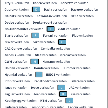
CityEL
verkaufen
Cobra
verkaufen
Corvette
verkaufen
Cupra
verkaufen
D
Dacia
verkaufen
Daewoo
verkaufen
Daihatsu
verkaufen
DeTomaso
verkaufen
DFSK
verkaufen
Dodge
verkaufen
Donkervoort
verkaufen
DS Automobiles
verkaufen
E
e.GO
verkaufen
Elaris
verkaufen
F
Ferrari
verkaufen
Fiat
verkaufen
Fisker
verkaufen
Ford
verkaufen
G
GAC Gonow
verkaufen
Gemballa
verkaufen
Genesis
verkaufen
GMC
verkaufen
Grecav
verkaufen
GWM
verkaufen
H
Hamann
verkaufen
Holden
verkaufen
Honda
verkaufen
Hummer
verkaufen
Hyundai
verkaufen
I
INEOS
verkaufen
Infiniti
verkaufen
Iran Khodro
verkaufen
Isdera
verkaufen
Isuzu
verkaufen
Iveco
verkaufen
J
JAC
verkaufen
Jaguar
verkaufen
Jeep
verkaufen
K
Kia
verkaufen
Koenigsegg
verkaufen
KTM
verkaufen
L
Lada
verkaufen
Lamborghini
verkaufen
Lancia
verkaufen