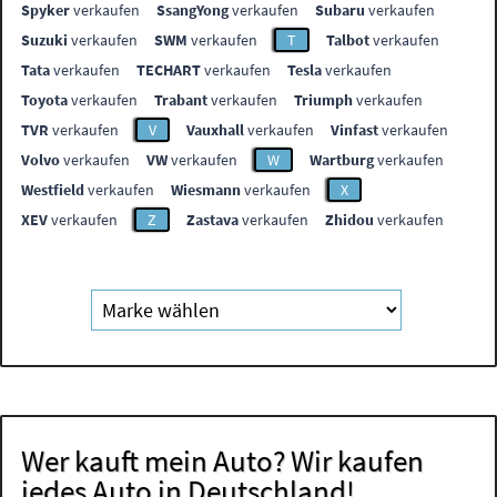
Spyker
verkaufen
SsangYong
verkaufen
Subaru
verkaufen
Suzuki
verkaufen
SWM
verkaufen
T
Talbot
verkaufen
Tata
verkaufen
TECHART
verkaufen
Tesla
verkaufen
Toyota
verkaufen
Trabant
verkaufen
Triumph
verkaufen
TVR
verkaufen
V
Vauxhall
verkaufen
Vinfast
verkaufen
Volvo
verkaufen
VW
verkaufen
W
Wartburg
verkaufen
Westfield
verkaufen
Wiesmann
verkaufen
X
XEV
verkaufen
Z
Zastava
verkaufen
Zhidou
verkaufen
Wer kauft mein Auto? Wir kaufen
jedes Auto in Deutschland!