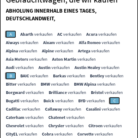
ABHOLUNG INNERHALB EINES TAGES,
DEUTSCHLANDWEIT,
A
Abarth
verkaufen
AC
verkaufen
Acura
verkaufen
Aiways
verkaufen
Aixam
verkaufen
Alfa Romeo
verkaufen
Alpina
verkaufen
Alpine
verkaufen
Artega
verkaufen
Asia Motors
verkaufen
Aston Martin
verkaufen
Audi
verkaufen
Austin
verkaufen
Austin Healey
verkaufen
B
BAIC
verkaufen
Barkas
verkaufen
Bentley
verkaufen
Bitter
verkaufen
BMW
verkaufen
BMW Alpina
verkaufen
Borgward
verkaufen
Brilliance
verkaufen
Bristol
verkaufen
Bugatti
verkaufen
Buick
verkaufen
BYD
verkaufen
C
Cadillac
verkaufen
Callaway
verkaufen
Casalini
verkaufen
Caterham
verkaufen
Chatenet
verkaufen
Chevrolet
verkaufen
Chrysler
verkaufen
Citroen
verkaufen
CityEL
verkaufen
Cobra
verkaufen
Corvette
verkaufen