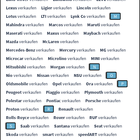
Lexus
verkaufen
Ligier
verkaufen
Lincoln
verkaufen
Lotus
verkaufen
LTI
verkaufen
Lynk Co
verkaufen
M
Mahindra
verkaufen
Marcos
verkaufen
Maruti
verkaufen
Maserati
verkaufen
Maxus
verkaufen
Maybach
verkaufen
Mazda
verkaufen
McLaren
verkaufen
Mercedes-Benz
verkaufen
Mercury
verkaufen
MG
verkaufen
Microcar
verkaufen
Microlino
verkaufen
MINI
verkaufen
Mitsubishi
verkaufen
Morgan
verkaufen
N
Nio
verkaufen
Nissan
verkaufen
NSU
verkaufen
O
Oldsmobile
verkaufen
Opel
verkaufen
Ora
verkaufen
P
Peugeot
verkaufen
Piaggio
verkaufen
Plymouth
verkaufen
Polestar
verkaufen
Pontiac
verkaufen
Porsche
verkaufen
Proton
verkaufen
R
Renault
verkaufen
Rolls-Royce
verkaufen
Rover
verkaufen
RUF
verkaufen
S
Saab
verkaufen
Santana
verkaufen
Seat
verkaufen
Skoda
verkaufen
smart
verkaufen
speedART
verkaufen