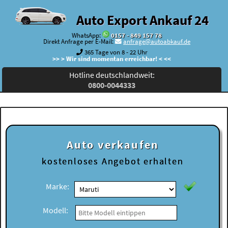
Auto Export Ankauf 24
WhatsApp:
0157 - 849 157 78
Direkt Anfrage per E-Mail:
anfrage@autoabkauf.de
365 Tage von 8 - 22 Uhr
>> > Wir sind momentan erreichbar! < <<
Hotline deutschlandweit:
0800-0044333
Auto verkaufen
kostenloses
Angebot erhalten
Marke:
Modell: