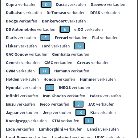
Cupra
verkaufen
D
Dacia
verkaufen
Daewoo
verkaufen
Daihatsu
verkaufen
DeTomaso
verkaufen
DFSK
verkaufen
Dodge
verkaufen
Donkervoort
verkaufen
DS Automobiles
verkaufen
E
e.GO
verkaufen
Elaris
verkaufen
F
Ferrari
verkaufen
Fiat
verkaufen
Fisker
verkaufen
Ford
verkaufen
G
GAC Gonow
verkaufen
Gemballa
verkaufen
Genesis
verkaufen
GMC
verkaufen
Grecav
verkaufen
GWM
verkaufen
H
Hamann
verkaufen
Holden
verkaufen
Honda
verkaufen
Hummer
verkaufen
Hyundai
verkaufen
I
INEOS
verkaufen
Infiniti
verkaufen
Iran Khodro
verkaufen
Isdera
verkaufen
Isuzu
verkaufen
Iveco
verkaufen
J
JAC
verkaufen
Jaguar
verkaufen
Jeep
verkaufen
K
Kia
verkaufen
Koenigsegg
verkaufen
KTM
verkaufen
L
Lada
verkaufen
Lamborghini
verkaufen
Lancia
verkaufen
Land-Rover
verkaufen
Landwind
verkaufen
LEVC
verkaufen