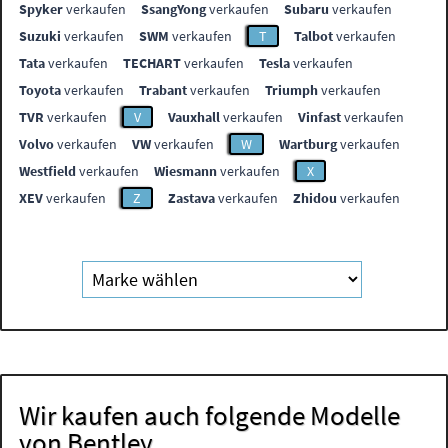
Spyker
verkaufen
SsangYong
verkaufen
Subaru
verkaufen
Suzuki
verkaufen
SWM
verkaufen
T
Talbot
verkaufen
Tata
verkaufen
TECHART
verkaufen
Tesla
verkaufen
Toyota
verkaufen
Trabant
verkaufen
Triumph
verkaufen
TVR
verkaufen
V
Vauxhall
verkaufen
Vinfast
verkaufen
Volvo
verkaufen
VW
verkaufen
W
Wartburg
verkaufen
Westfield
verkaufen
Wiesmann
verkaufen
X
XEV
verkaufen
Z
Zastava
verkaufen
Zhidou
verkaufen
Wir kaufen auch folgende Modelle
von Bentley