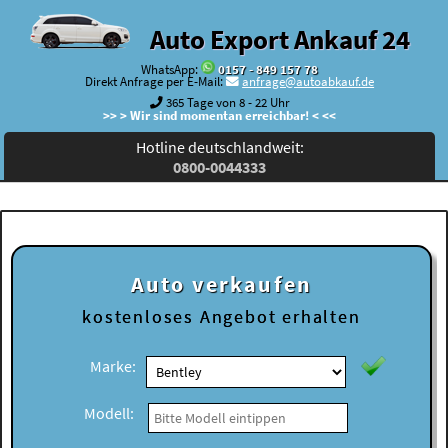
Auto Export Ankauf 24
WhatsApp:
0157 - 849 157 78
Direkt Anfrage per E-Mail:
anfrage@autoabkauf.de
365 Tage von 8 - 22 Uhr
>> > Wir sind momentan erreichbar! < <<
Hotline deutschlandweit:
0800-0044333
Auto verkaufen
kostenloses
Angebot erhalten
Marke:
Modell: