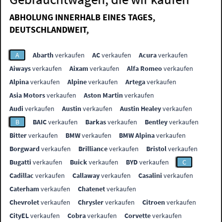
ABHOLUNG INNERHALB EINES TAGES,
DEUTSCHLANDWEIT,
A
Abarth
verkaufen
AC
verkaufen
Acura
verkaufen
Aiways
verkaufen
Aixam
verkaufen
Alfa Romeo
verkaufen
Alpina
verkaufen
Alpine
verkaufen
Artega
verkaufen
Asia Motors
verkaufen
Aston Martin
verkaufen
Audi
verkaufen
Austin
verkaufen
Austin Healey
verkaufen
B
BAIC
verkaufen
Barkas
verkaufen
Bentley
verkaufen
Bitter
verkaufen
BMW
verkaufen
BMW Alpina
verkaufen
Borgward
verkaufen
Brilliance
verkaufen
Bristol
verkaufen
Bugatti
verkaufen
Buick
verkaufen
BYD
verkaufen
C
Cadillac
verkaufen
Callaway
verkaufen
Casalini
verkaufen
Caterham
verkaufen
Chatenet
verkaufen
Chevrolet
verkaufen
Chrysler
verkaufen
Citroen
verkaufen
CityEL
verkaufen
Cobra
verkaufen
Corvette
verkaufen