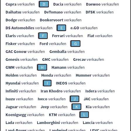
Cupra
verkaufen
D
Dacia
verkaufen
Daewoo
verkaufen
Daihatsu
verkaufen
DeTomaso
verkaufen
DFSK
verkaufen
Dodge
verkaufen
Donkervoort
verkaufen
DS Automobiles
verkaufen
E
e.GO
verkaufen
Elaris
verkaufen
F
Ferrari
verkaufen
Fiat
verkaufen
Fisker
verkaufen
Ford
verkaufen
G
GAC Gonow
verkaufen
Gemballa
verkaufen
Genesis
verkaufen
GMC
verkaufen
Grecav
verkaufen
GWM
verkaufen
H
Hamann
verkaufen
Holden
verkaufen
Honda
verkaufen
Hummer
verkaufen
Hyundai
verkaufen
I
INEOS
verkaufen
Infiniti
verkaufen
Iran Khodro
verkaufen
Isdera
verkaufen
Isuzu
verkaufen
Iveco
verkaufen
J
JAC
verkaufen
Jaguar
verkaufen
Jeep
verkaufen
K
Kia
verkaufen
Koenigsegg
verkaufen
KTM
verkaufen
L
Lada
verkaufen
Lamborghini
verkaufen
Lancia
verkaufen
Land-Rover
verkaufen
Landwind
verkaufen
LEVC
verkaufen