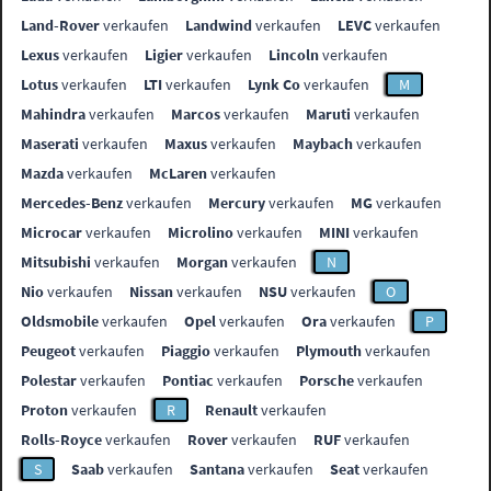
Land-Rover
verkaufen
Landwind
verkaufen
LEVC
verkaufen
Lexus
verkaufen
Ligier
verkaufen
Lincoln
verkaufen
Lotus
verkaufen
LTI
verkaufen
Lynk Co
verkaufen
M
Mahindra
verkaufen
Marcos
verkaufen
Maruti
verkaufen
Maserati
verkaufen
Maxus
verkaufen
Maybach
verkaufen
Mazda
verkaufen
McLaren
verkaufen
Mercedes-Benz
verkaufen
Mercury
verkaufen
MG
verkaufen
Microcar
verkaufen
Microlino
verkaufen
MINI
verkaufen
Mitsubishi
verkaufen
Morgan
verkaufen
N
Nio
verkaufen
Nissan
verkaufen
NSU
verkaufen
O
Oldsmobile
verkaufen
Opel
verkaufen
Ora
verkaufen
P
Peugeot
verkaufen
Piaggio
verkaufen
Plymouth
verkaufen
Polestar
verkaufen
Pontiac
verkaufen
Porsche
verkaufen
Proton
verkaufen
R
Renault
verkaufen
Rolls-Royce
verkaufen
Rover
verkaufen
RUF
verkaufen
S
Saab
verkaufen
Santana
verkaufen
Seat
verkaufen