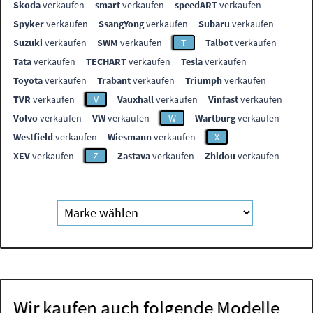
Skoda
verkaufen
smart
verkaufen
speedART
verkaufen
Spyker
verkaufen
SsangYong
verkaufen
Subaru
verkaufen
Suzuki
verkaufen
SWM
verkaufen
T
Talbot
verkaufen
Tata
verkaufen
TECHART
verkaufen
Tesla
verkaufen
Toyota
verkaufen
Trabant
verkaufen
Triumph
verkaufen
TVR
verkaufen
V
Vauxhall
verkaufen
Vinfast
verkaufen
Volvo
verkaufen
VW
verkaufen
W
Wartburg
verkaufen
Westfield
verkaufen
Wiesmann
verkaufen
X
XEV
verkaufen
Z
Zastava
verkaufen
Zhidou
verkaufen
Wir kaufen auch folgende Modelle