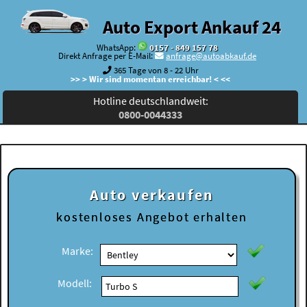
Auto Export Ankauf 24
WhatsApp:
0157 - 849 157 78
Direkt Anfrage per E-Mail:
anfrage@autoabkauf.de
365 Tage von 8 - 22 Uhr
>> > Wir sind momentan erreichbar! < <<
Hotline deutschlandweit:
0800-0044333
Auto verkaufen
kostenloses
Angebot erhalten
Marke:
Modell: