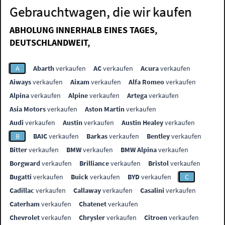
Gebrauchtwagen, die wir kaufen
ABHOLUNG INNERHALB EINES TAGES,
DEUTSCHLANDWEIT,
A
Abarth
verkaufen
AC
verkaufen
Acura
verkaufen
Aiways
verkaufen
Aixam
verkaufen
Alfa Romeo
verkaufen
Alpina
verkaufen
Alpine
verkaufen
Artega
verkaufen
Asia Motors
verkaufen
Aston Martin
verkaufen
Audi
verkaufen
Austin
verkaufen
Austin Healey
verkaufen
B
BAIC
verkaufen
Barkas
verkaufen
Bentley
verkaufen
Bitter
verkaufen
BMW
verkaufen
BMW Alpina
verkaufen
Borgward
verkaufen
Brilliance
verkaufen
Bristol
verkaufen
Bugatti
verkaufen
Buick
verkaufen
BYD
verkaufen
C
Cadillac
verkaufen
Callaway
verkaufen
Casalini
verkaufen
Caterham
verkaufen
Chatenet
verkaufen
Chevrolet
verkaufen
Chrysler
verkaufen
Citroen
verkaufen