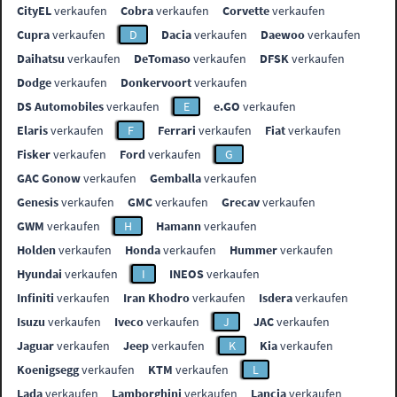
CityEL
verkaufen
Cobra
verkaufen
Corvette
verkaufen
Cupra
verkaufen
D
Dacia
verkaufen
Daewoo
verkaufen
Daihatsu
verkaufen
DeTomaso
verkaufen
DFSK
verkaufen
Dodge
verkaufen
Donkervoort
verkaufen
DS Automobiles
verkaufen
E
e.GO
verkaufen
Elaris
verkaufen
F
Ferrari
verkaufen
Fiat
verkaufen
Fisker
verkaufen
Ford
verkaufen
G
GAC Gonow
verkaufen
Gemballa
verkaufen
Genesis
verkaufen
GMC
verkaufen
Grecav
verkaufen
GWM
verkaufen
H
Hamann
verkaufen
Holden
verkaufen
Honda
verkaufen
Hummer
verkaufen
Hyundai
verkaufen
I
INEOS
verkaufen
Infiniti
verkaufen
Iran Khodro
verkaufen
Isdera
verkaufen
Isuzu
verkaufen
Iveco
verkaufen
J
JAC
verkaufen
Jaguar
verkaufen
Jeep
verkaufen
K
Kia
verkaufen
Koenigsegg
verkaufen
KTM
verkaufen
L
Lada
verkaufen
Lamborghini
verkaufen
Lancia
verkaufen