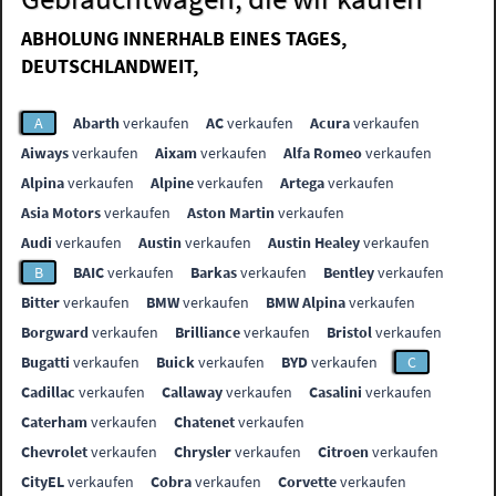
ABHOLUNG INNERHALB EINES TAGES,
DEUTSCHLANDWEIT,
A
Abarth
verkaufen
AC
verkaufen
Acura
verkaufen
Aiways
verkaufen
Aixam
verkaufen
Alfa Romeo
verkaufen
Alpina
verkaufen
Alpine
verkaufen
Artega
verkaufen
Asia Motors
verkaufen
Aston Martin
verkaufen
Audi
verkaufen
Austin
verkaufen
Austin Healey
verkaufen
B
BAIC
verkaufen
Barkas
verkaufen
Bentley
verkaufen
Bitter
verkaufen
BMW
verkaufen
BMW Alpina
verkaufen
Borgward
verkaufen
Brilliance
verkaufen
Bristol
verkaufen
Bugatti
verkaufen
Buick
verkaufen
BYD
verkaufen
C
Cadillac
verkaufen
Callaway
verkaufen
Casalini
verkaufen
Caterham
verkaufen
Chatenet
verkaufen
Chevrolet
verkaufen
Chrysler
verkaufen
Citroen
verkaufen
CityEL
verkaufen
Cobra
verkaufen
Corvette
verkaufen