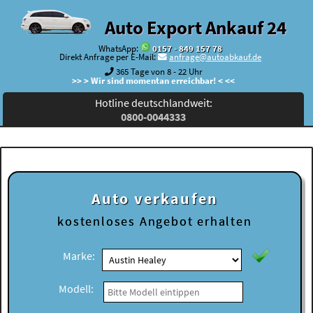
Auto Export Ankauf 24
WhatsApp:
0157 - 849 157 78
Direkt Anfrage per E-Mail:
anfrage@autoabkauf.de
365 Tage von 8 - 22 Uhr
>> > Wir sind momentan erreichbar! < <<
Hotline deutschlandweit:
0800-0044333
Auto verkaufen
kostenloses
Angebot erhalten
Marke:
Modell: