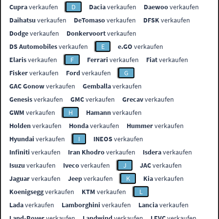
Cupra
verkaufen
D
Dacia
verkaufen
Daewoo
verkaufen
Daihatsu
verkaufen
DeTomaso
verkaufen
DFSK
verkaufen
Dodge
verkaufen
Donkervoort
verkaufen
DS Automobiles
verkaufen
E
e.GO
verkaufen
Elaris
verkaufen
F
Ferrari
verkaufen
Fiat
verkaufen
Fisker
verkaufen
Ford
verkaufen
G
GAC Gonow
verkaufen
Gemballa
verkaufen
Genesis
verkaufen
GMC
verkaufen
Grecav
verkaufen
GWM
verkaufen
H
Hamann
verkaufen
Holden
verkaufen
Honda
verkaufen
Hummer
verkaufen
Hyundai
verkaufen
I
INEOS
verkaufen
Infiniti
verkaufen
Iran Khodro
verkaufen
Isdera
verkaufen
Isuzu
verkaufen
Iveco
verkaufen
J
JAC
verkaufen
Jaguar
verkaufen
Jeep
verkaufen
K
Kia
verkaufen
Koenigsegg
verkaufen
KTM
verkaufen
L
Lada
verkaufen
Lamborghini
verkaufen
Lancia
verkaufen
Land-Rover
verkaufen
Landwind
verkaufen
LEVC
verkaufen