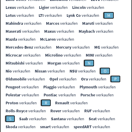
Lexus
verkaufen
Ligier
verkaufen
Lincoln
verkaufen
Lotus
verkaufen
LTI
verkaufen
Lynk Co
verkaufen
M
Mahindra
verkaufen
Marcos
verkaufen
Maruti
verkaufen
Maserati
verkaufen
Maxus
verkaufen
Maybach
verkaufen
Mazda
verkaufen
McLaren
verkaufen
Mercedes-Benz
verkaufen
Mercury
verkaufen
MG
verkaufen
Microcar
verkaufen
Microlino
verkaufen
MINI
verkaufen
Mitsubishi
verkaufen
Morgan
verkaufen
N
Nio
verkaufen
Nissan
verkaufen
NSU
verkaufen
O
Oldsmobile
verkaufen
Opel
verkaufen
Ora
verkaufen
P
Peugeot
verkaufen
Piaggio
verkaufen
Plymouth
verkaufen
Polestar
verkaufen
Pontiac
verkaufen
Porsche
verkaufen
Proton
verkaufen
R
Renault
verkaufen
Rolls-Royce
verkaufen
Rover
verkaufen
RUF
verkaufen
S
Saab
verkaufen
Santana
verkaufen
Seat
verkaufen
Skoda
verkaufen
smart
verkaufen
speedART
verkaufen