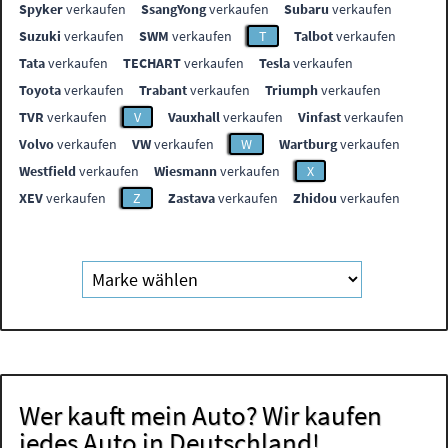
Spyker
verkaufen
SsangYong
verkaufen
Subaru
verkaufen
Suzuki
verkaufen
SWM
verkaufen
T
Talbot
verkaufen
Tata
verkaufen
TECHART
verkaufen
Tesla
verkaufen
Toyota
verkaufen
Trabant
verkaufen
Triumph
verkaufen
TVR
verkaufen
V
Vauxhall
verkaufen
Vinfast
verkaufen
Volvo
verkaufen
VW
verkaufen
W
Wartburg
verkaufen
Westfield
verkaufen
Wiesmann
verkaufen
X
XEV
verkaufen
Z
Zastava
verkaufen
Zhidou
verkaufen
Wer kauft mein Auto? Wir kaufen
jedes Auto in Deutschland!