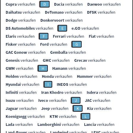
Cupra
verkaufen
D
Dacia
verkaufen
Daewoo
verkaufen
Daihatsu
verkaufen
DeTomaso
verkaufen
DFSK
verkaufen
Dodge
verkaufen
Donkervoort
verkaufen
DS Automobiles
verkaufen
E
e.GO
verkaufen
Elaris
verkaufen
F
Ferrari
verkaufen
Fiat
verkaufen
Fisker
verkaufen
Ford
verkaufen
G
GAC Gonow
verkaufen
Gemballa
verkaufen
Genesis
verkaufen
GMC
verkaufen
Grecav
verkaufen
GWM
verkaufen
H
Hamann
verkaufen
Holden
verkaufen
Honda
verkaufen
Hummer
verkaufen
Hyundai
verkaufen
I
INEOS
verkaufen
Infiniti
verkaufen
Iran Khodro
verkaufen
Isdera
verkaufen
Isuzu
verkaufen
Iveco
verkaufen
J
JAC
verkaufen
Jaguar
verkaufen
Jeep
verkaufen
K
Kia
verkaufen
Koenigsegg
verkaufen
KTM
verkaufen
L
Lada
verkaufen
Lamborghini
verkaufen
Lancia
verkaufen
Land-Rover
verkaufen
Landwind
verkaufen
LEVC
verkaufen