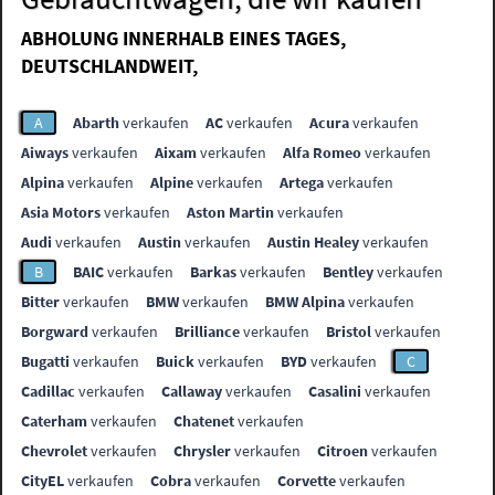
ABHOLUNG INNERHALB EINES TAGES,
DEUTSCHLANDWEIT,
A
Abarth
verkaufen
AC
verkaufen
Acura
verkaufen
Aiways
verkaufen
Aixam
verkaufen
Alfa Romeo
verkaufen
Alpina
verkaufen
Alpine
verkaufen
Artega
verkaufen
Asia Motors
verkaufen
Aston Martin
verkaufen
Audi
verkaufen
Austin
verkaufen
Austin Healey
verkaufen
B
BAIC
verkaufen
Barkas
verkaufen
Bentley
verkaufen
Bitter
verkaufen
BMW
verkaufen
BMW Alpina
verkaufen
Borgward
verkaufen
Brilliance
verkaufen
Bristol
verkaufen
Bugatti
verkaufen
Buick
verkaufen
BYD
verkaufen
C
Cadillac
verkaufen
Callaway
verkaufen
Casalini
verkaufen
Caterham
verkaufen
Chatenet
verkaufen
Chevrolet
verkaufen
Chrysler
verkaufen
Citroen
verkaufen
CityEL
verkaufen
Cobra
verkaufen
Corvette
verkaufen