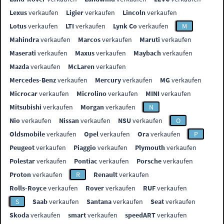
Lexus
verkaufen
Ligier
verkaufen
Lincoln
verkaufen
Lotus
verkaufen
LTI
verkaufen
Lynk Co
verkaufen
M
Mahindra
verkaufen
Marcos
verkaufen
Maruti
verkaufen
Maserati
verkaufen
Maxus
verkaufen
Maybach
verkaufen
Mazda
verkaufen
McLaren
verkaufen
Mercedes-Benz
verkaufen
Mercury
verkaufen
MG
verkaufen
Microcar
verkaufen
Microlino
verkaufen
MINI
verkaufen
Mitsubishi
verkaufen
Morgan
verkaufen
N
Nio
verkaufen
Nissan
verkaufen
NSU
verkaufen
O
Oldsmobile
verkaufen
Opel
verkaufen
Ora
verkaufen
P
Peugeot
verkaufen
Piaggio
verkaufen
Plymouth
verkaufen
Polestar
verkaufen
Pontiac
verkaufen
Porsche
verkaufen
Proton
verkaufen
R
Renault
verkaufen
Rolls-Royce
verkaufen
Rover
verkaufen
RUF
verkaufen
S
Saab
verkaufen
Santana
verkaufen
Seat
verkaufen
Skoda
verkaufen
smart
verkaufen
speedART
verkaufen