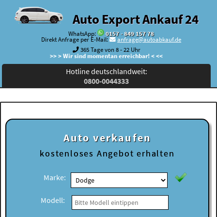
Auto Export Ankauf 24
WhatsApp:
0157 - 849 157 78
Direkt Anfrage per E-Mail:
anfrage@autoabkauf.de
365 Tage von 8 - 22 Uhr
>> > Wir sind momentan erreichbar! < <<
Hotline deutschlandweit:
0800-0044333
Auto verkaufen
kostenloses
Angebot erhalten
Marke:
Modell: