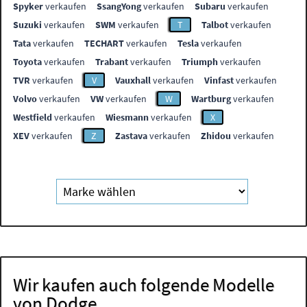
Spyker
verkaufen
SsangYong
verkaufen
Subaru
verkaufen
Suzuki
verkaufen
SWM
verkaufen
T
Talbot
verkaufen
Tata
verkaufen
TECHART
verkaufen
Tesla
verkaufen
Toyota
verkaufen
Trabant
verkaufen
Triumph
verkaufen
TVR
verkaufen
V
Vauxhall
verkaufen
Vinfast
verkaufen
Volvo
verkaufen
VW
verkaufen
W
Wartburg
verkaufen
Westfield
verkaufen
Wiesmann
verkaufen
X
XEV
verkaufen
Z
Zastava
verkaufen
Zhidou
verkaufen
Wir kaufen auch folgende Modelle
von Dodge