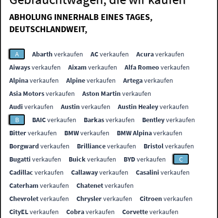
ABHOLUNG INNERHALB EINES TAGES,
DEUTSCHLANDWEIT,
A
Abarth
verkaufen
AC
verkaufen
Acura
verkaufen
Aiways
verkaufen
Aixam
verkaufen
Alfa Romeo
verkaufen
Alpina
verkaufen
Alpine
verkaufen
Artega
verkaufen
Asia Motors
verkaufen
Aston Martin
verkaufen
Audi
verkaufen
Austin
verkaufen
Austin Healey
verkaufen
B
BAIC
verkaufen
Barkas
verkaufen
Bentley
verkaufen
Bitter
verkaufen
BMW
verkaufen
BMW Alpina
verkaufen
Borgward
verkaufen
Brilliance
verkaufen
Bristol
verkaufen
Bugatti
verkaufen
Buick
verkaufen
BYD
verkaufen
C
Cadillac
verkaufen
Callaway
verkaufen
Casalini
verkaufen
Caterham
verkaufen
Chatenet
verkaufen
Chevrolet
verkaufen
Chrysler
verkaufen
Citroen
verkaufen
CityEL
verkaufen
Cobra
verkaufen
Corvette
verkaufen