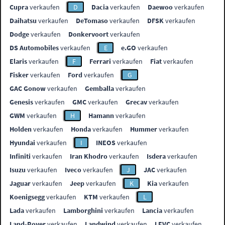
Cupra
verkaufen
D
Dacia
verkaufen
Daewoo
verkaufen
Daihatsu
verkaufen
DeTomaso
verkaufen
DFSK
verkaufen
Dodge
verkaufen
Donkervoort
verkaufen
DS Automobiles
verkaufen
E
e.GO
verkaufen
Elaris
verkaufen
F
Ferrari
verkaufen
Fiat
verkaufen
Fisker
verkaufen
Ford
verkaufen
G
GAC Gonow
verkaufen
Gemballa
verkaufen
Genesis
verkaufen
GMC
verkaufen
Grecav
verkaufen
GWM
verkaufen
H
Hamann
verkaufen
Holden
verkaufen
Honda
verkaufen
Hummer
verkaufen
Hyundai
verkaufen
I
INEOS
verkaufen
Infiniti
verkaufen
Iran Khodro
verkaufen
Isdera
verkaufen
Isuzu
verkaufen
Iveco
verkaufen
J
JAC
verkaufen
Jaguar
verkaufen
Jeep
verkaufen
K
Kia
verkaufen
Koenigsegg
verkaufen
KTM
verkaufen
L
Lada
verkaufen
Lamborghini
verkaufen
Lancia
verkaufen
Land-Rover
verkaufen
Landwind
verkaufen
LEVC
verkaufen