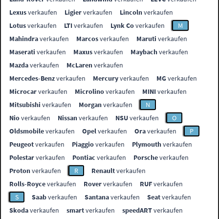
Lexus
verkaufen
Ligier
verkaufen
Lincoln
verkaufen
Lotus
verkaufen
LTI
verkaufen
Lynk Co
verkaufen
M
Mahindra
verkaufen
Marcos
verkaufen
Maruti
verkaufen
Maserati
verkaufen
Maxus
verkaufen
Maybach
verkaufen
Mazda
verkaufen
McLaren
verkaufen
Mercedes-Benz
verkaufen
Mercury
verkaufen
MG
verkaufen
Microcar
verkaufen
Microlino
verkaufen
MINI
verkaufen
Mitsubishi
verkaufen
Morgan
verkaufen
N
Nio
verkaufen
Nissan
verkaufen
NSU
verkaufen
O
Oldsmobile
verkaufen
Opel
verkaufen
Ora
verkaufen
P
Peugeot
verkaufen
Piaggio
verkaufen
Plymouth
verkaufen
Polestar
verkaufen
Pontiac
verkaufen
Porsche
verkaufen
Proton
verkaufen
R
Renault
verkaufen
Rolls-Royce
verkaufen
Rover
verkaufen
RUF
verkaufen
S
Saab
verkaufen
Santana
verkaufen
Seat
verkaufen
Skoda
verkaufen
smart
verkaufen
speedART
verkaufen