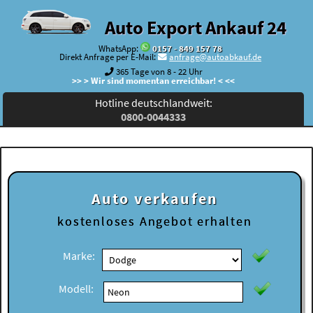
Auto Export Ankauf 24
WhatsApp:
0157 - 849 157 78
Direkt Anfrage per E-Mail:
anfrage@autoabkauf.de
365 Tage von 8 - 22 Uhr
>> > Wir sind momentan erreichbar! < <<
Hotline deutschlandweit:
0800-0044333
Auto verkaufen
kostenloses
Angebot erhalten
Marke:
Modell: