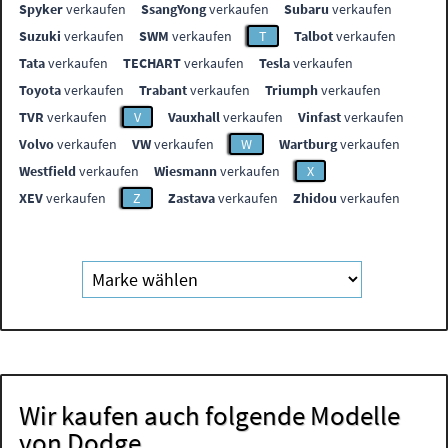
Spyker
verkaufen
SsangYong
verkaufen
Subaru
verkaufen
Suzuki
verkaufen
SWM
verkaufen
T
Talbot
verkaufen
Tata
verkaufen
TECHART
verkaufen
Tesla
verkaufen
Toyota
verkaufen
Trabant
verkaufen
Triumph
verkaufen
TVR
verkaufen
V
Vauxhall
verkaufen
Vinfast
verkaufen
Volvo
verkaufen
VW
verkaufen
W
Wartburg
verkaufen
Westfield
verkaufen
Wiesmann
verkaufen
X
XEV
verkaufen
Z
Zastava
verkaufen
Zhidou
verkaufen
Wir kaufen auch folgende Modelle
von Dodge