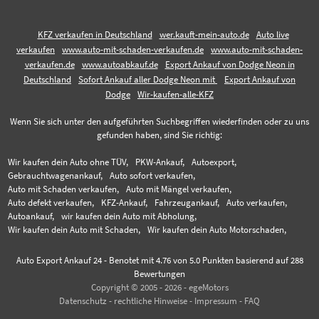
KFZ verkaufen in Deutschland
wer.kauft-mein-auto.de
Auto live
verkaufen
www.auto-mit-schaden-verkaufen.de
www.auto-mit-schaden-
verkaufen.de
www.autoabkauf.de
Export Ankauf von Dodge Neon in
Deutschland
Sofort Ankauf aller Dodge Neon mit
Export Ankauf von
Dodge
Wir-kaufen-alle-KFZ
Wenn Sie sich unter den aufgeführten Suchbegriffen wiederfinden oder zu uns
gefunden haben, sind Sie richtig:
Wir kaufen dein Auto ohne TÜV,
PKW-Ankauf,
Autoexport,
Gebrauchtwagenankauf,
Auto sofort verkaufen,
Auto mit Schaden verkaufen,
Auto mit Mängel verkaufen,
Auto defekt verkaufen,
KFZ-Ankauf,
Fahrzeugankauf,
Auto verkaufen,
Autoankauf,
wir kaufen dein Auto mit Abholung,
Wir kaufen dein Auto mit Schaden,
Wir kaufen dein Auto Motorschaden,
Auto Export Ankauf 24
-
Benotet mit
4.76
von 5.0 Punkten basierend auf
288
Bewertungen
Copyright © 2005 - 2026 - egeMotors
Datenschutz
-
rechtliche Hinweise
-
Impressum
-
FAQ