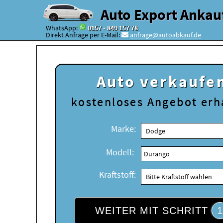
Auto Export Ankau
WhatsApp:
0157 - 849 157 78
Direkt Anfrage per E-Mail:
anfrage@autoabkauf.de
Auto verkaufe
kostenloses
Angebot erh
Marke:
Modell:
Kraftstoff:
WEITER MIT SCHRITT
1