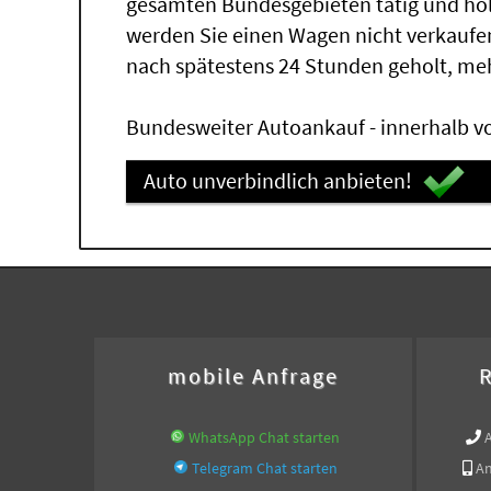
gesamten Bundesgebieten tätig und ho
werden Sie einen Wagen nicht verkaufe
nach spätestens 24 Stunden geholt, me
Bundesweiter Autoankauf - innerhalb vo
Auto unverbindlich anbieten!
mobile Anfrage
R
WhatsApp Chat starten
Telegram Chat starten
An