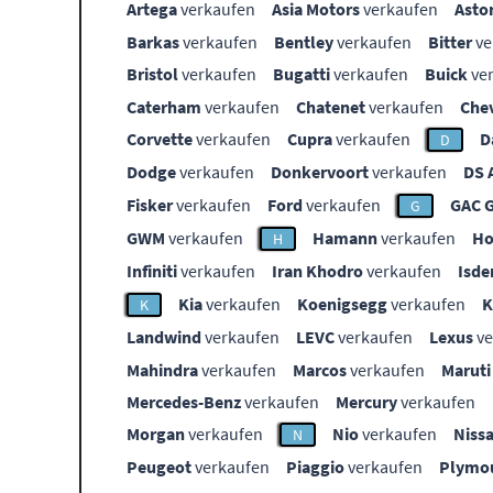
Artega
verkaufen
Asia Motors
verkaufen
Asto
Barkas
verkaufen
Bentley
verkaufen
Bitter
ve
Bristol
verkaufen
Bugatti
verkaufen
Buick
ve
Caterham
verkaufen
Chatenet
verkaufen
Che
Corvette
verkaufen
Cupra
verkaufen
D
D
Dodge
verkaufen
Donkervoort
verkaufen
DS 
Fisker
verkaufen
Ford
verkaufen
GAC 
G
GWM
verkaufen
Hamann
verkaufen
Ho
H
Infiniti
verkaufen
Iran Khodro
verkaufen
Isde
Kia
verkaufen
Koenigsegg
verkaufen
K
Landwind
verkaufen
LEVC
verkaufen
Lexus
ve
Mahindra
verkaufen
Marcos
verkaufen
Maruti
Mercedes-Benz
verkaufen
Mercury
verkaufen
Morgan
verkaufen
Nio
verkaufen
Niss
N
Peugeot
verkaufen
Piaggio
verkaufen
Plymo