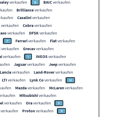
ealey
verkaufen
BAIC
verkaufen
B
rkaufen
Brilliance
verkaufen
rkaufen
Casalini
verkaufen
L
verkaufen
Cobra
verkaufen
aso
verkaufen
DFSK
verkaufen
Ferrari
verkaufen
Fiat
verkaufen
F
C
verkaufen
Grecav
verkaufen
i
verkaufen
INEOS
verkaufen
I
aufen
Jaguar
verkaufen
Jeep
verkaufen
Lancia
verkaufen
Land-Rover
verkaufen
LTI
verkaufen
Lynk Co
verkaufen
M
kaufen
Mazda
verkaufen
McLaren
verkaufen
erkaufen
Mitsubishi
verkaufen
el
verkaufen
Ora
verkaufen
P
verkaufen
Proton
verkaufen
R