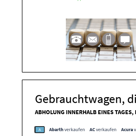
Gebrauchtwagen, di
ABHOLUNG INNERHALB EINES TAGES,
Abarth
verkaufen
AC
verkaufen
Acura
v
A