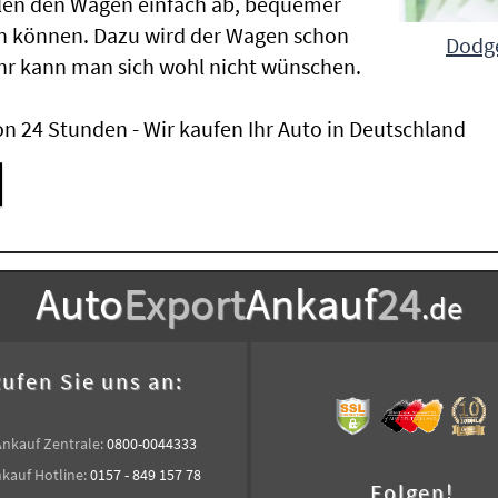
len den Wagen einfach ab, bequemer
n können. Dazu wird der Wagen schon
Dodge
hr kann man sich wohl nicht wünschen.
n 24 Stunden - Wir kaufen Ihr Auto in Deutschland
Auto
Export
Ankauf
24
.de
ufen Sie uns an:
Ankauf Zentrale:
0800-0044333
kauf Hotline:
0157 - 849 157 78
Folgen!