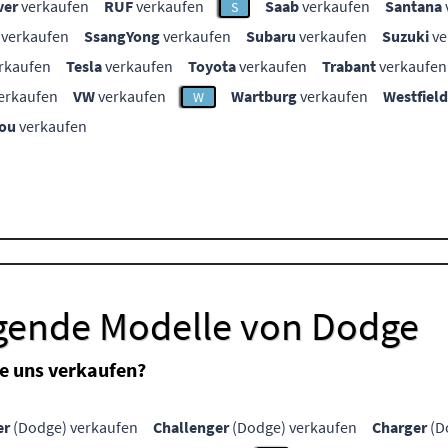
ver
verkaufen
RUF
verkaufen
Saab
verkaufen
Santana
S
verkaufen
SsangYong
verkaufen
Subaru
verkaufen
Suzuki
ve
rkaufen
Tesla
verkaufen
Toyota
verkaufen
Trabant
verkaufen
erkaufen
VW
verkaufen
Wartburg
verkaufen
Westfield
W
ou
verkaufen
lgende Modelle von Dodge
e uns verkaufen?
er
(Dodge) verkaufen
Challenger
(Dodge) verkaufen
Charger
(D