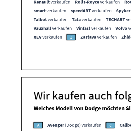
Renault
verkaufen
Rolls-Royce
verkaufen
Ro
smart
verkaufen
speedART
verkaufen
Spyker
Talbot
verkaufen
Tata
verkaufen
TECHART
ve
Vauxhall
verkaufen
Vinfast
verkaufen
Volvo
v
XEV
verkaufen
Zastava
verkaufen
Zhid
Z
Wir kaufen auch fo
Welches Modell von Dodge möchten Si
Avenger
(Dodge) verkaufen
Calib
A
C