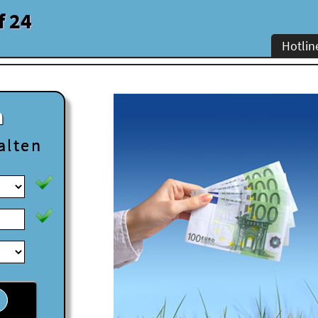
f 24
Hotlin
n
alten