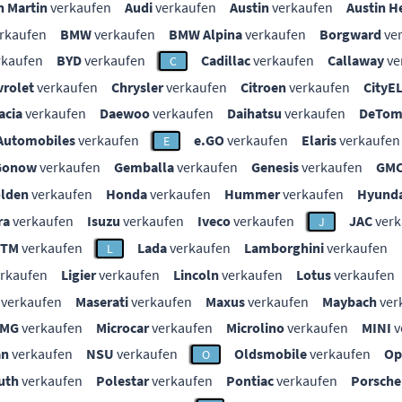
n Martin
verkaufen
Audi
verkaufen
Austin
verkaufen
Austin H
rkaufen
BMW
verkaufen
BMW Alpina
verkaufen
Borgward
ve
rkaufen
BYD
verkaufen
Cadillac
verkaufen
Callaway
ve
C
vrolet
verkaufen
Chrysler
verkaufen
Citroen
verkaufen
CityE
acia
verkaufen
Daewoo
verkaufen
Daihatsu
verkaufen
DeTom
Automobiles
verkaufen
e.GO
verkaufen
Elaris
verkaufen
E
Gonow
verkaufen
Gemballa
verkaufen
Genesis
verkaufen
GM
lden
verkaufen
Honda
verkaufen
Hummer
verkaufen
Hyunda
ra
verkaufen
Isuzu
verkaufen
Iveco
verkaufen
JAC
verk
J
KTM
verkaufen
Lada
verkaufen
Lamborghini
verkaufen
L
rkaufen
Ligier
verkaufen
Lincoln
verkaufen
Lotus
verkaufen
verkaufen
Maserati
verkaufen
Maxus
verkaufen
Maybach
ver
MG
verkaufen
Microcar
verkaufen
Microlino
verkaufen
MINI
v
an
verkaufen
NSU
verkaufen
Oldsmobile
verkaufen
Op
O
uth
verkaufen
Polestar
verkaufen
Pontiac
verkaufen
Porsche