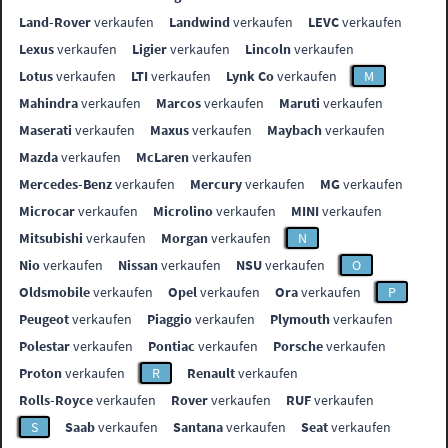
Land-Rover
verkaufen
Landwind
verkaufen
LEVC
verkaufen
Lexus
verkaufen
Ligier
verkaufen
Lincoln
verkaufen
Lotus
verkaufen
LTI
verkaufen
Lynk Co
verkaufen
M
Mahindra
verkaufen
Marcos
verkaufen
Maruti
verkaufen
Maserati
verkaufen
Maxus
verkaufen
Maybach
verkaufen
Mazda
verkaufen
McLaren
verkaufen
Mercedes-Benz
verkaufen
Mercury
verkaufen
MG
verkaufen
Microcar
verkaufen
Microlino
verkaufen
MINI
verkaufen
Mitsubishi
verkaufen
Morgan
verkaufen
N
Nio
verkaufen
Nissan
verkaufen
NSU
verkaufen
O
Oldsmobile
verkaufen
Opel
verkaufen
Ora
verkaufen
P
Peugeot
verkaufen
Piaggio
verkaufen
Plymouth
verkaufen
Polestar
verkaufen
Pontiac
verkaufen
Porsche
verkaufen
Proton
verkaufen
R
Renault
verkaufen
Rolls-Royce
verkaufen
Rover
verkaufen
RUF
verkaufen
S
Saab
verkaufen
Santana
verkaufen
Seat
verkaufen