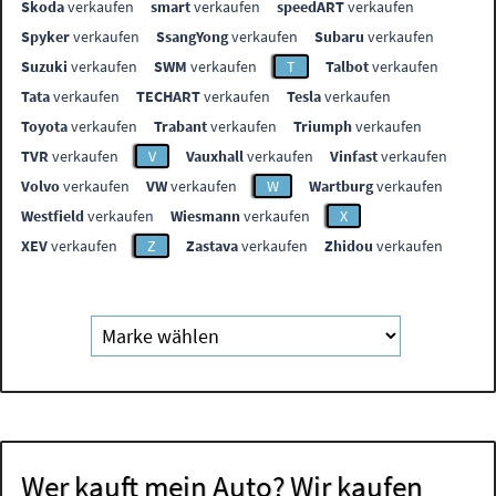
Skoda
verkaufen
smart
verkaufen
speedART
verkaufen
Spyker
verkaufen
SsangYong
verkaufen
Subaru
verkaufen
Suzuki
verkaufen
SWM
verkaufen
T
Talbot
verkaufen
Tata
verkaufen
TECHART
verkaufen
Tesla
verkaufen
Toyota
verkaufen
Trabant
verkaufen
Triumph
verkaufen
TVR
verkaufen
V
Vauxhall
verkaufen
Vinfast
verkaufen
Volvo
verkaufen
VW
verkaufen
W
Wartburg
verkaufen
Westfield
verkaufen
Wiesmann
verkaufen
X
XEV
verkaufen
Z
Zastava
verkaufen
Zhidou
verkaufen
Wer kauft mein Auto? Wir kaufen