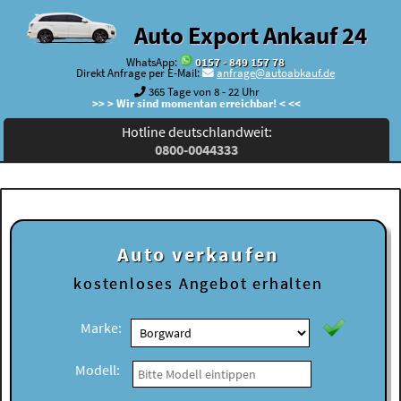
Auto Export Ankauf 24
WhatsApp:
0157 - 849 157 78
Direkt Anfrage per E-Mail:
anfrage@autoabkauf.de
365 Tage von 8 - 22 Uhr
>> > Wir sind momentan erreichbar! < <<
Hotline deutschlandweit:
0800-0044333
Auto verkaufen
kostenloses
Angebot erhalten
Marke:
Modell: