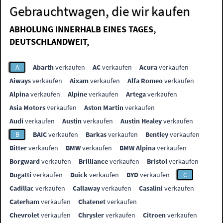
Gebrauchtwagen, die wir kaufen
ABHOLUNG INNERHALB EINES TAGES,
DEUTSCHLANDWEIT,
A
Abarth
verkaufen
AC
verkaufen
Acura
verkaufen
Aiways
verkaufen
Aixam
verkaufen
Alfa Romeo
verkaufen
Alpina
verkaufen
Alpine
verkaufen
Artega
verkaufen
Asia Motors
verkaufen
Aston Martin
verkaufen
Audi
verkaufen
Austin
verkaufen
Austin Healey
verkaufen
B
BAIC
verkaufen
Barkas
verkaufen
Bentley
verkaufen
Bitter
verkaufen
BMW
verkaufen
BMW Alpina
verkaufen
Borgward
verkaufen
Brilliance
verkaufen
Bristol
verkaufen
Bugatti
verkaufen
Buick
verkaufen
BYD
verkaufen
C
Cadillac
verkaufen
Callaway
verkaufen
Casalini
verkaufen
Caterham
verkaufen
Chatenet
verkaufen
Chevrolet
verkaufen
Chrysler
verkaufen
Citroen
verkaufen