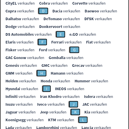
CityEL
verkaufen
Cobra
verkaufen
Corvette
verkaufen
Cupra
verkaufen
D
Dacia
verkaufen
Daewoo
verkaufen
Daihatsu
verkaufen
DeTomaso
verkaufen
DFSK
verkaufen
Dodge
verkaufen
Donkervoort
verkaufen
DS Automobiles
verkaufen
E
e.GO
verkaufen
Elaris
verkaufen
F
Ferrari
verkaufen
Fiat
verkaufen
Fisker
verkaufen
Ford
verkaufen
G
GAC Gonow
verkaufen
Gemballa
verkaufen
Genesis
verkaufen
GMC
verkaufen
Grecav
verkaufen
GWM
verkaufen
H
Hamann
verkaufen
Holden
verkaufen
Honda
verkaufen
Hummer
verkaufen
Hyundai
verkaufen
I
INEOS
verkaufen
Infiniti
verkaufen
Iran Khodro
verkaufen
Isdera
verkaufen
Isuzu
verkaufen
Iveco
verkaufen
J
JAC
verkaufen
Jaguar
verkaufen
Jeep
verkaufen
K
Kia
verkaufen
Koenigsegg
verkaufen
KTM
verkaufen
L
Lada
verkaufen
Lamborghini
verkaufen
Lancia
verkaufen