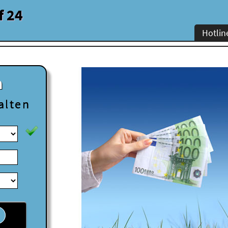
f 24
Hotlin
n
alten