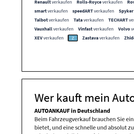
Renault
verkaufen
Rolls-Royce
verkaufen
Ro
smart
verkaufen
speedART
verkaufen
Spyker
Talbot
verkaufen
Tata
verkaufen
TECHART
ve
Vauxhall
verkaufen
Vinfast
verkaufen
Volvo
v
XEV
verkaufen
Zastava
verkaufen
Zhid
Z
Wer kauft mein Auto
AUTOANKAUF in Deutschland
Beim Fahrzeugverkauf brauchen Sie ein
bietet, und eine schnelle und absolut z