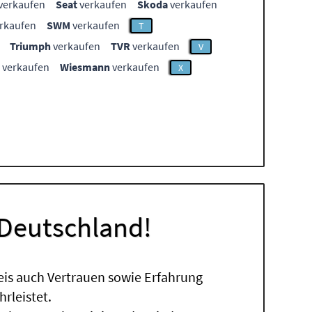
verkaufen
Seat
verkaufen
Skoda
verkaufen
rkaufen
SWM
verkaufen
T
Triumph
verkaufen
TVR
verkaufen
V
verkaufen
Wiesmann
verkaufen
X
 Deutschland!
eis auch Vertrauen sowie Erfahrung
rleistet.