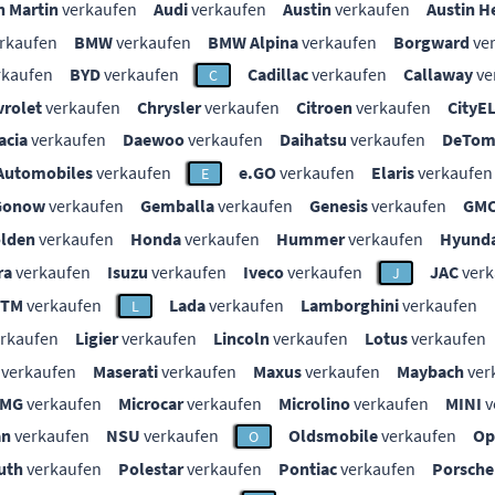
n Martin
verkaufen
Audi
verkaufen
Austin
verkaufen
Austin H
rkaufen
BMW
verkaufen
BMW Alpina
verkaufen
Borgward
ve
rkaufen
BYD
verkaufen
Cadillac
verkaufen
Callaway
ve
C
vrolet
verkaufen
Chrysler
verkaufen
Citroen
verkaufen
CityE
acia
verkaufen
Daewoo
verkaufen
Daihatsu
verkaufen
DeTom
Automobiles
verkaufen
e.GO
verkaufen
Elaris
verkaufen
E
Gonow
verkaufen
Gemballa
verkaufen
Genesis
verkaufen
GM
lden
verkaufen
Honda
verkaufen
Hummer
verkaufen
Hyunda
ra
verkaufen
Isuzu
verkaufen
Iveco
verkaufen
JAC
verk
J
KTM
verkaufen
Lada
verkaufen
Lamborghini
verkaufen
L
rkaufen
Ligier
verkaufen
Lincoln
verkaufen
Lotus
verkaufen
verkaufen
Maserati
verkaufen
Maxus
verkaufen
Maybach
ver
MG
verkaufen
Microcar
verkaufen
Microlino
verkaufen
MINI
v
an
verkaufen
NSU
verkaufen
Oldsmobile
verkaufen
Op
O
uth
verkaufen
Polestar
verkaufen
Pontiac
verkaufen
Porsche