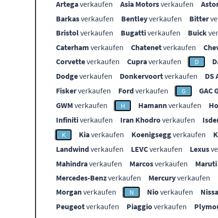
Artega
verkaufen
Asia Motors
verkaufen
Asto
Barkas
verkaufen
Bentley
verkaufen
Bitter
ve
Bristol
verkaufen
Bugatti
verkaufen
Buick
ve
Caterham
verkaufen
Chatenet
verkaufen
Che
Corvette
verkaufen
Cupra
verkaufen
D
D
Dodge
verkaufen
Donkervoort
verkaufen
DS 
Fisker
verkaufen
Ford
verkaufen
GAC 
G
GWM
verkaufen
Hamann
verkaufen
Ho
H
Infiniti
verkaufen
Iran Khodro
verkaufen
Isde
Kia
verkaufen
Koenigsegg
verkaufen
K
Landwind
verkaufen
LEVC
verkaufen
Lexus
ve
Mahindra
verkaufen
Marcos
verkaufen
Maruti
Mercedes-Benz
verkaufen
Mercury
verkaufen
Morgan
verkaufen
Nio
verkaufen
Niss
N
Peugeot
verkaufen
Piaggio
verkaufen
Plymo