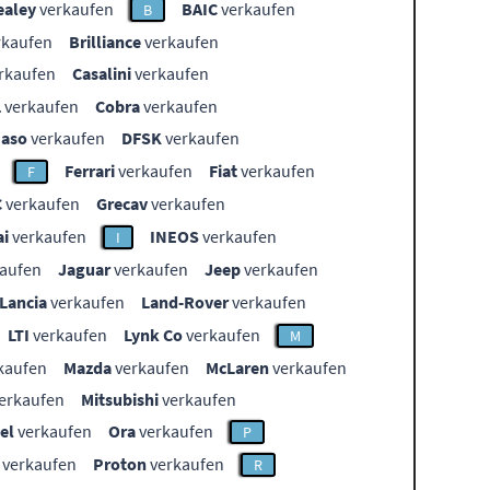
ealey
verkaufen
BAIC
verkaufen
B
rkaufen
Brilliance
verkaufen
rkaufen
Casalini
verkaufen
L
verkaufen
Cobra
verkaufen
aso
verkaufen
DFSK
verkaufen
Ferrari
verkaufen
Fiat
verkaufen
F
C
verkaufen
Grecav
verkaufen
i
verkaufen
INEOS
verkaufen
I
aufen
Jaguar
verkaufen
Jeep
verkaufen
Lancia
verkaufen
Land-Rover
verkaufen
LTI
verkaufen
Lynk Co
verkaufen
M
kaufen
Mazda
verkaufen
McLaren
verkaufen
erkaufen
Mitsubishi
verkaufen
el
verkaufen
Ora
verkaufen
P
verkaufen
Proton
verkaufen
R