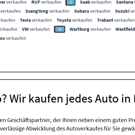
ver
verkaufen
RUF
verkaufen
Saab
verkaufen
Santana
S
verkaufen
SsangYong
verkaufen
Subaru
verkaufen
Suzuki
ve
rkaufen
Tesla
verkaufen
Toyota
verkaufen
Trabant
verkaufen
erkaufen
VW
verkaufen
Wartburg
verkaufen
Westfield
W
ou
verkaufen
? Wir kaufen jedes Auto in
en Geschäftspartner, der Ihnen neben einem guten Pr
uverlässige Abwicklung des Autoverkaufes für Sie gewäh