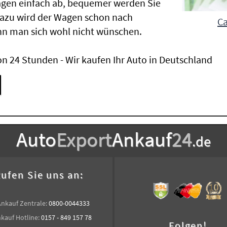
agen einfach ab, bequemer werden Sie
Dazu wird der Wagen schon nach
Ca
nn man sich wohl nicht wünschen.
n 24 Stunden - Wir kaufen Ihr Auto in Deutschland
Auto
Export
Ankauf
24
.de
ufen Sie uns an:
Ankauf Zentrale:
0800-0044333
kauf Hotline:
0157 - 849 157 78
Folgen!