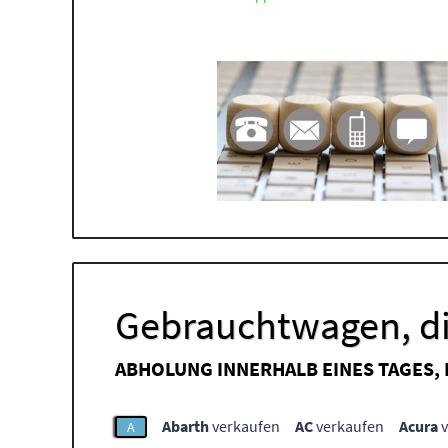
Gebrauchtwagen, di
ABHOLUNG INNERHALB EINES TAGES,
Abarth
verkaufen
AC
verkaufen
Acura
v
A