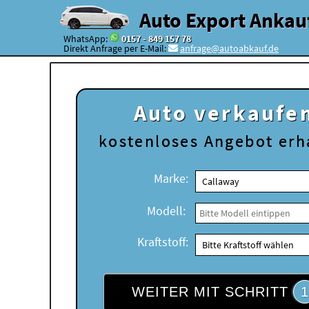
Auto Export Ankau
WhatsApp:
0157 - 849 157 78
Direkt Anfrage per E-Mail:
anfrage@autoabkauf.de
Auto verkaufe
kostenloses
Angebot erh
Marke:
Modell:
Kraftstoff:
WEITER MIT SCHRITT
1