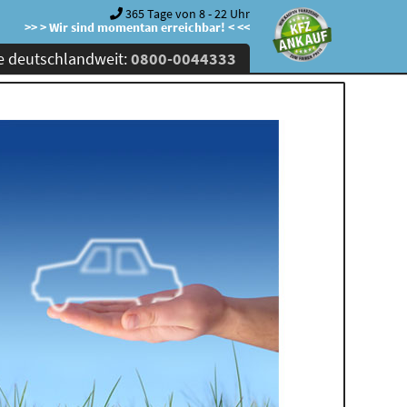
365 Tage von 8 - 22 Uhr
>> > Wir sind momentan erreichbar! < <<
e deutschlandweit:
0800-0044333