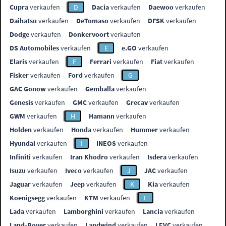
Cupra
verkaufen
D
Dacia
verkaufen
Daewoo
verkaufen
Daihatsu
verkaufen
DeTomaso
verkaufen
DFSK
verkaufen
Dodge
verkaufen
Donkervoort
verkaufen
DS Automobiles
verkaufen
E
e.GO
verkaufen
Elaris
verkaufen
F
Ferrari
verkaufen
Fiat
verkaufen
Fisker
verkaufen
Ford
verkaufen
G
GAC Gonow
verkaufen
Gemballa
verkaufen
Genesis
verkaufen
GMC
verkaufen
Grecav
verkaufen
GWM
verkaufen
H
Hamann
verkaufen
Holden
verkaufen
Honda
verkaufen
Hummer
verkaufen
Hyundai
verkaufen
I
INEOS
verkaufen
Infiniti
verkaufen
Iran Khodro
verkaufen
Isdera
verkaufen
Isuzu
verkaufen
Iveco
verkaufen
J
JAC
verkaufen
Jaguar
verkaufen
Jeep
verkaufen
K
Kia
verkaufen
Koenigsegg
verkaufen
KTM
verkaufen
L
Lada
verkaufen
Lamborghini
verkaufen
Lancia
verkaufen
Land-Rover
verkaufen
Landwind
verkaufen
LEVC
verkaufen