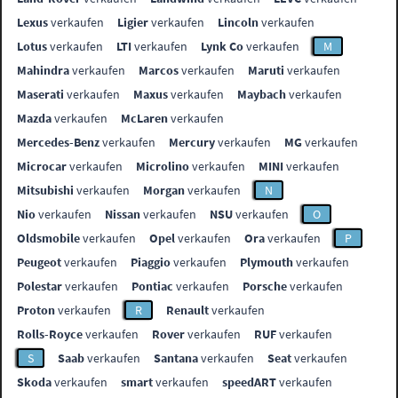
Lexus
verkaufen
Ligier
verkaufen
Lincoln
verkaufen
Lotus
verkaufen
LTI
verkaufen
Lynk Co
verkaufen
M
Mahindra
verkaufen
Marcos
verkaufen
Maruti
verkaufen
Maserati
verkaufen
Maxus
verkaufen
Maybach
verkaufen
Mazda
verkaufen
McLaren
verkaufen
Mercedes-Benz
verkaufen
Mercury
verkaufen
MG
verkaufen
Microcar
verkaufen
Microlino
verkaufen
MINI
verkaufen
Mitsubishi
verkaufen
Morgan
verkaufen
N
Nio
verkaufen
Nissan
verkaufen
NSU
verkaufen
O
Oldsmobile
verkaufen
Opel
verkaufen
Ora
verkaufen
P
Peugeot
verkaufen
Piaggio
verkaufen
Plymouth
verkaufen
Polestar
verkaufen
Pontiac
verkaufen
Porsche
verkaufen
Proton
verkaufen
R
Renault
verkaufen
Rolls-Royce
verkaufen
Rover
verkaufen
RUF
verkaufen
S
Saab
verkaufen
Santana
verkaufen
Seat
verkaufen
Skoda
verkaufen
smart
verkaufen
speedART
verkaufen