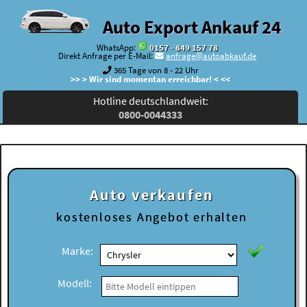
Auto Export Ankauf 24
WhatsApp:
0157 - 849 157 78
Direkt Anfrage per E-Mail:
anfrage@autoabkauf.de
365 Tage von 8 - 22 Uhr
>> > Wir sind momentan erreichbar! < <<
Hotline deutschlandweit:
0800-0044333
Auto verkaufen
kostenloses
Angebot erhalten
Marke:
Modell: