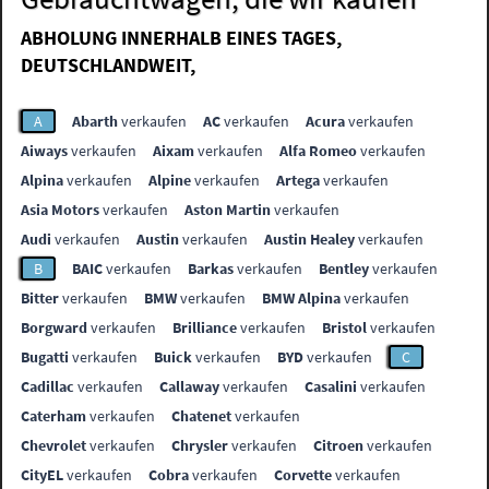
ABHOLUNG INNERHALB EINES TAGES,
DEUTSCHLANDWEIT,
A
Abarth
verkaufen
AC
verkaufen
Acura
verkaufen
Aiways
verkaufen
Aixam
verkaufen
Alfa Romeo
verkaufen
Alpina
verkaufen
Alpine
verkaufen
Artega
verkaufen
Asia Motors
verkaufen
Aston Martin
verkaufen
Audi
verkaufen
Austin
verkaufen
Austin Healey
verkaufen
B
BAIC
verkaufen
Barkas
verkaufen
Bentley
verkaufen
Bitter
verkaufen
BMW
verkaufen
BMW Alpina
verkaufen
Borgward
verkaufen
Brilliance
verkaufen
Bristol
verkaufen
Bugatti
verkaufen
Buick
verkaufen
BYD
verkaufen
C
Cadillac
verkaufen
Callaway
verkaufen
Casalini
verkaufen
Caterham
verkaufen
Chatenet
verkaufen
Chevrolet
verkaufen
Chrysler
verkaufen
Citroen
verkaufen
CityEL
verkaufen
Cobra
verkaufen
Corvette
verkaufen