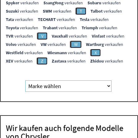
Spyker
verkaufen
SsangYong
verkaufen
Subaru
verkaufen
Suzuki
verkaufen
SWM
verkaufen
T
Talbot
verkaufen
Tata
verkaufen
TECHART
verkaufen
Tesla
verkaufen
Toyota
verkaufen
Trabant
verkaufen
Triumph
verkaufen
TVR
verkaufen
V
Vauxhall
verkaufen
Vinfast
verkaufen
Volvo
verkaufen
VW
verkaufen
W
Wartburg
verkaufen
Westfield
verkaufen
Wiesmann
verkaufen
X
XEV
verkaufen
Z
Zastava
verkaufen
Zhidou
verkaufen
Wir kaufen auch folgende Modelle
von Chrysler