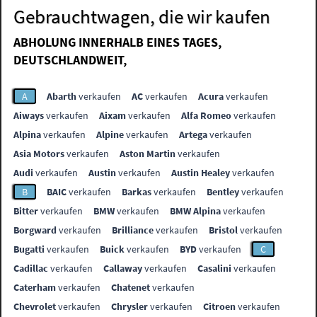
Gebrauchtwagen, die wir kaufen
ABHOLUNG INNERHALB EINES TAGES,
DEUTSCHLANDWEIT,
A
Abarth
verkaufen
AC
verkaufen
Acura
verkaufen
Aiways
verkaufen
Aixam
verkaufen
Alfa Romeo
verkaufen
Alpina
verkaufen
Alpine
verkaufen
Artega
verkaufen
Asia Motors
verkaufen
Aston Martin
verkaufen
Audi
verkaufen
Austin
verkaufen
Austin Healey
verkaufen
B
BAIC
verkaufen
Barkas
verkaufen
Bentley
verkaufen
Bitter
verkaufen
BMW
verkaufen
BMW Alpina
verkaufen
Borgward
verkaufen
Brilliance
verkaufen
Bristol
verkaufen
Bugatti
verkaufen
Buick
verkaufen
BYD
verkaufen
C
Cadillac
verkaufen
Callaway
verkaufen
Casalini
verkaufen
Caterham
verkaufen
Chatenet
verkaufen
Chevrolet
verkaufen
Chrysler
verkaufen
Citroen
verkaufen