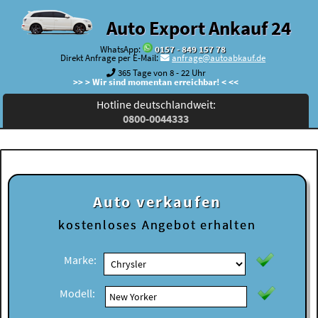
Auto Export Ankauf 24
WhatsApp:
0157 - 849 157 78
Direkt Anfrage per E-Mail:
anfrage@autoabkauf.de
365 Tage von 8 - 22 Uhr
>> > Wir sind momentan erreichbar! < <<
Hotline deutschlandweit:
0800-0044333
Auto verkaufen
kostenloses
Angebot erhalten
Marke:
Modell: