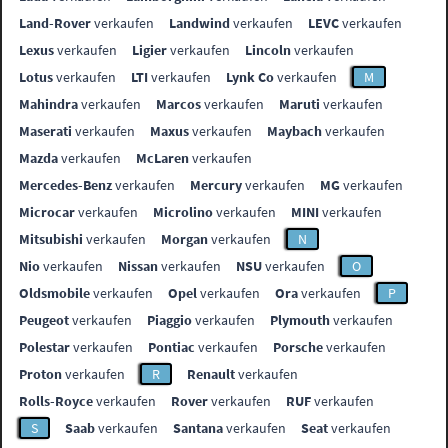
Land-Rover
verkaufen
Landwind
verkaufen
LEVC
verkaufen
Lexus
verkaufen
Ligier
verkaufen
Lincoln
verkaufen
Lotus
verkaufen
LTI
verkaufen
Lynk Co
verkaufen
M
Mahindra
verkaufen
Marcos
verkaufen
Maruti
verkaufen
Maserati
verkaufen
Maxus
verkaufen
Maybach
verkaufen
Mazda
verkaufen
McLaren
verkaufen
Mercedes-Benz
verkaufen
Mercury
verkaufen
MG
verkaufen
Microcar
verkaufen
Microlino
verkaufen
MINI
verkaufen
Mitsubishi
verkaufen
Morgan
verkaufen
N
Nio
verkaufen
Nissan
verkaufen
NSU
verkaufen
O
Oldsmobile
verkaufen
Opel
verkaufen
Ora
verkaufen
P
Peugeot
verkaufen
Piaggio
verkaufen
Plymouth
verkaufen
Polestar
verkaufen
Pontiac
verkaufen
Porsche
verkaufen
Proton
verkaufen
R
Renault
verkaufen
Rolls-Royce
verkaufen
Rover
verkaufen
RUF
verkaufen
S
Saab
verkaufen
Santana
verkaufen
Seat
verkaufen