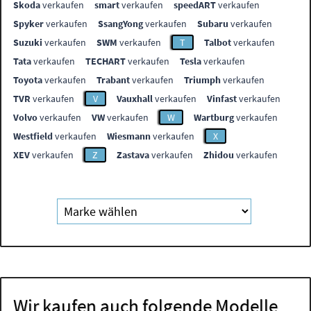
Skoda
verkaufen
smart
verkaufen
speedART
verkaufen
Spyker
verkaufen
SsangYong
verkaufen
Subaru
verkaufen
Suzuki
verkaufen
SWM
verkaufen
T
Talbot
verkaufen
Tata
verkaufen
TECHART
verkaufen
Tesla
verkaufen
Toyota
verkaufen
Trabant
verkaufen
Triumph
verkaufen
TVR
verkaufen
V
Vauxhall
verkaufen
Vinfast
verkaufen
Volvo
verkaufen
VW
verkaufen
W
Wartburg
verkaufen
Westfield
verkaufen
Wiesmann
verkaufen
X
XEV
verkaufen
Z
Zastava
verkaufen
Zhidou
verkaufen
Wir kaufen auch folgende Modelle