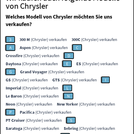
von Chrysler
Welches Modell von Chrysler möchten Sie uns
verkaufen?
3
300 M
(Chrysler) verkaufen
300C
(Chrysler) verkaufen
A
Aspen
(Chrysler) verkaufen
C
Crossfire
(Chrysler) verkaufen
D
Daytona
(Chrysler) verkaufen
E
ES
(Chrysler) verkaufen
G
Grand Voyager
(Chrysler) verkaufen
GS
(Chrysler) verkaufen
GTS
(Chrysler) verkaufen
I
Imperial
(Chrysler) verkaufen
L
Le Baron
(Chrysler) verkaufen
N
Neon
(Chrysler) verkaufen
New Yorker
(Chrysler) verkaufen
P
Pacifica
(Chrysler) verkaufen
PT Cruiser
(Chrysler) verkaufen
S
Saratoga
(Chrysler) verkaufen
Sebring
(Chrysler) verkaufen