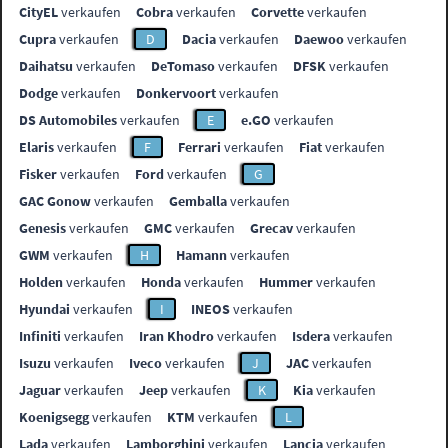
CityEL
verkaufen
Cobra
verkaufen
Corvette
verkaufen
Cupra
verkaufen
D
Dacia
verkaufen
Daewoo
verkaufen
Daihatsu
verkaufen
DeTomaso
verkaufen
DFSK
verkaufen
Dodge
verkaufen
Donkervoort
verkaufen
DS Automobiles
verkaufen
E
e.GO
verkaufen
Elaris
verkaufen
F
Ferrari
verkaufen
Fiat
verkaufen
Fisker
verkaufen
Ford
verkaufen
G
GAC Gonow
verkaufen
Gemballa
verkaufen
Genesis
verkaufen
GMC
verkaufen
Grecav
verkaufen
GWM
verkaufen
H
Hamann
verkaufen
Holden
verkaufen
Honda
verkaufen
Hummer
verkaufen
Hyundai
verkaufen
I
INEOS
verkaufen
Infiniti
verkaufen
Iran Khodro
verkaufen
Isdera
verkaufen
Isuzu
verkaufen
Iveco
verkaufen
J
JAC
verkaufen
Jaguar
verkaufen
Jeep
verkaufen
K
Kia
verkaufen
Koenigsegg
verkaufen
KTM
verkaufen
L
Lada
verkaufen
Lamborghini
verkaufen
Lancia
verkaufen