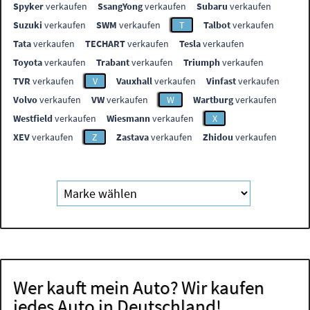
Spyker
verkaufen
SsangYong
verkaufen
Subaru
verkaufen
Suzuki
verkaufen
SWM
verkaufen
T
Talbot
verkaufen
Tata
verkaufen
TECHART
verkaufen
Tesla
verkaufen
Toyota
verkaufen
Trabant
verkaufen
Triumph
verkaufen
TVR
verkaufen
V
Vauxhall
verkaufen
Vinfast
verkaufen
Volvo
verkaufen
VW
verkaufen
W
Wartburg
verkaufen
Westfield
verkaufen
Wiesmann
verkaufen
X
XEV
verkaufen
Z
Zastava
verkaufen
Zhidou
verkaufen
Wer kauft mein Auto? Wir kaufen
jedes Auto in Deutschland!