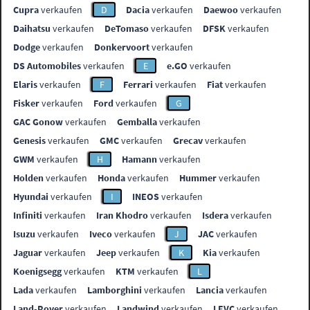
Cupra
verkaufen
D
Dacia
verkaufen
Daewoo
verkaufen
Daihatsu
verkaufen
DeTomaso
verkaufen
DFSK
verkaufen
Dodge
verkaufen
Donkervoort
verkaufen
DS Automobiles
verkaufen
E
e.GO
verkaufen
Elaris
verkaufen
F
Ferrari
verkaufen
Fiat
verkaufen
Fisker
verkaufen
Ford
verkaufen
G
GAC Gonow
verkaufen
Gemballa
verkaufen
Genesis
verkaufen
GMC
verkaufen
Grecav
verkaufen
GWM
verkaufen
H
Hamann
verkaufen
Holden
verkaufen
Honda
verkaufen
Hummer
verkaufen
Hyundai
verkaufen
I
INEOS
verkaufen
Infiniti
verkaufen
Iran Khodro
verkaufen
Isdera
verkaufen
Isuzu
verkaufen
Iveco
verkaufen
J
JAC
verkaufen
Jaguar
verkaufen
Jeep
verkaufen
K
Kia
verkaufen
Koenigsegg
verkaufen
KTM
verkaufen
L
Lada
verkaufen
Lamborghini
verkaufen
Lancia
verkaufen
Land-Rover
verkaufen
Landwind
verkaufen
LEVC
verkaufen