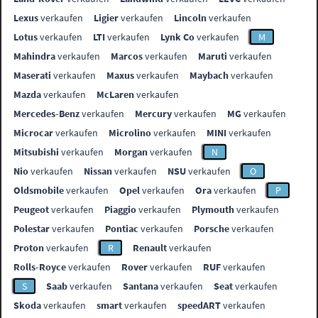
Lexus
verkaufen
Ligier
verkaufen
Lincoln
verkaufen
Lotus
verkaufen
LTI
verkaufen
Lynk Co
verkaufen
M
Mahindra
verkaufen
Marcos
verkaufen
Maruti
verkaufen
Maserati
verkaufen
Maxus
verkaufen
Maybach
verkaufen
Mazda
verkaufen
McLaren
verkaufen
Mercedes-Benz
verkaufen
Mercury
verkaufen
MG
verkaufen
Microcar
verkaufen
Microlino
verkaufen
MINI
verkaufen
Mitsubishi
verkaufen
Morgan
verkaufen
N
Nio
verkaufen
Nissan
verkaufen
NSU
verkaufen
O
Oldsmobile
verkaufen
Opel
verkaufen
Ora
verkaufen
P
Peugeot
verkaufen
Piaggio
verkaufen
Plymouth
verkaufen
Polestar
verkaufen
Pontiac
verkaufen
Porsche
verkaufen
Proton
verkaufen
R
Renault
verkaufen
Rolls-Royce
verkaufen
Rover
verkaufen
RUF
verkaufen
S
Saab
verkaufen
Santana
verkaufen
Seat
verkaufen
Skoda
verkaufen
smart
verkaufen
speedART
verkaufen