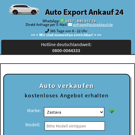
Auto Export Ankauf 24
WhatsApp:
0157 - 849 157 78
Direkt Anfrage per E-Mail:
anfrage@autoabkauf.de
365 Tage von 8 - 22 Uhr
>> > Wir sind momentan erreichbar! < <<
Hotline deutschlandweit:
0800-0044333
Auto verkaufen
kostenloses
Angebot erhalten
Marke:
Modell: