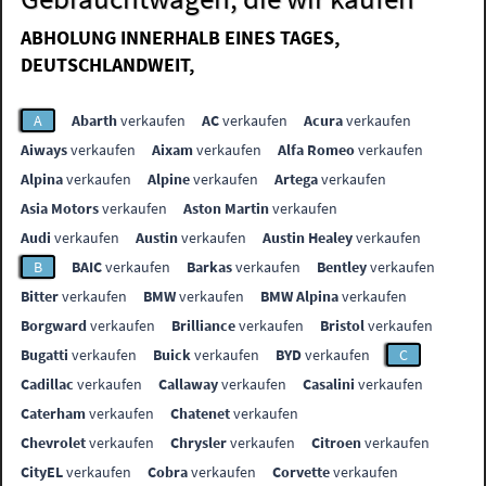
ABHOLUNG INNERHALB EINES TAGES,
DEUTSCHLANDWEIT,
A
Abarth
verkaufen
AC
verkaufen
Acura
verkaufen
Aiways
verkaufen
Aixam
verkaufen
Alfa Romeo
verkaufen
Alpina
verkaufen
Alpine
verkaufen
Artega
verkaufen
Asia Motors
verkaufen
Aston Martin
verkaufen
Audi
verkaufen
Austin
verkaufen
Austin Healey
verkaufen
B
BAIC
verkaufen
Barkas
verkaufen
Bentley
verkaufen
Bitter
verkaufen
BMW
verkaufen
BMW Alpina
verkaufen
Borgward
verkaufen
Brilliance
verkaufen
Bristol
verkaufen
Bugatti
verkaufen
Buick
verkaufen
BYD
verkaufen
C
Cadillac
verkaufen
Callaway
verkaufen
Casalini
verkaufen
Caterham
verkaufen
Chatenet
verkaufen
Chevrolet
verkaufen
Chrysler
verkaufen
Citroen
verkaufen
CityEL
verkaufen
Cobra
verkaufen
Corvette
verkaufen