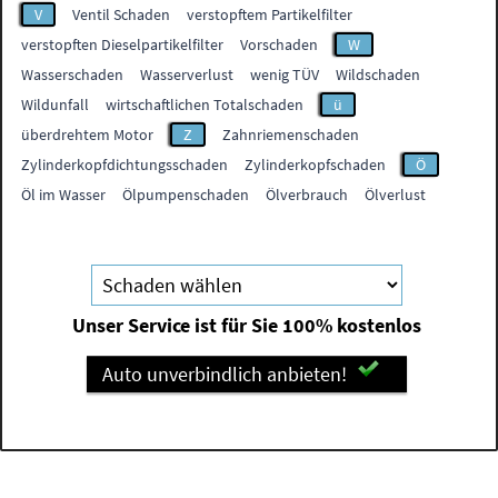
V
Ventil Schaden
verstopftem Partikelfilter
verstopften Dieselpartikelfilter
Vorschaden
W
Wasserschaden
Wasserverlust
wenig TÜV
Wildschaden
Wildunfall
wirtschaftlichen Totalschaden
ü
überdrehtem Motor
Z
Zahnriemenschaden
Zylinderkopfdichtungsschaden
Zylinderkopfschaden
Ö
Öl im Wasser
Ölpumpenschaden
Ölverbrauch
Ölverlust
Unser Service ist für Sie 100% kostenlos
Auto unverbindlich anbieten!