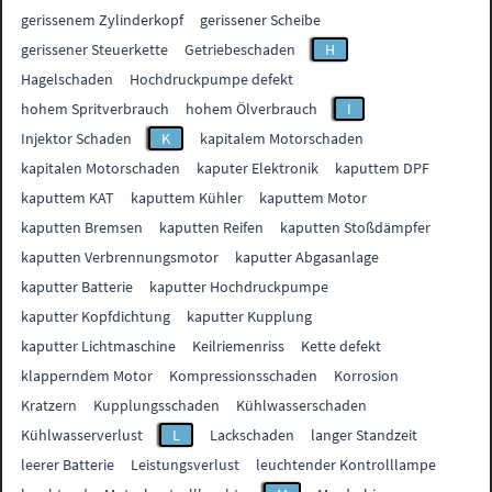
gerissenem Zylinderkopf
gerissener Scheibe
gerissener Steuerkette
Getriebeschaden
H
Hagelschaden
Hochdruckpumpe defekt
hohem Spritverbrauch
hohem Ölverbrauch
I
Injektor Schaden
K
kapitalem Motorschaden
kapitalen Motorschaden
kaputer Elektronik
kaputtem DPF
kaputtem KAT
kaputtem Kühler
kaputtem Motor
kaputten Bremsen
kaputten Reifen
kaputten Stoßdämpfer
kaputten Verbrennungsmotor
kaputter Abgasanlage
kaputter Batterie
kaputter Hochdruckpumpe
kaputter Kopfdichtung
kaputter Kupplung
kaputter Lichtmaschine
Keilriemenriss
Kette defekt
klapperndem Motor
Kompressionsschaden
Korrosion
Kratzern
Kupplungsschaden
Kühlwasserschaden
Kühlwasserverlust
L
Lackschaden
langer Standzeit
leerer Batterie
Leistungsverlust
leuchtender Kontrolllampe