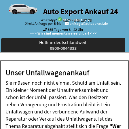
Auto Export Ankauf 24
WhatsApp:
0157 - 849 157 78
Direkt Anfrage per E-Mail:
anfrage@autoabkauf.de
365 Tage von 8 - 22 Uhr
>> > Wir sind momentan erreichbar! < <<
Hotline deutschlandweit:
0800-0044333
Unser Unfallwagenankauf
Sie müssen noch nicht einmal Schuld am Unfall sein.
Ein kleiner Moment der Unaufmerksamkeit und
schon ist der Unfall passiert. Was den Besitzern
neben Verärgerung und Frustration bleibt ist ein
Unfallwagen und der verbundene Aufwand der
Reparatur oder Verkauf des Unfallwagens. Ist das
Thema Reparatur abgehakt stellt sich die Frage
"Wer