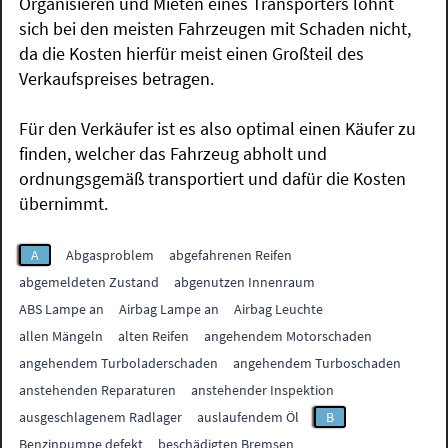
Organisieren und Mieten eines Transporters lohnt
sich bei den meisten Fahrzeugen mit Schaden nicht,
da die Kosten hierfür meist einen Großteil des
Verkaufspreises betragen.
Für den Verkäufer ist es also optimal einen Käufer zu
finden, welcher das Fahrzeug abholt und
ordnungsgemäß transportiert und dafür die Kosten
übernimmt.
A
Abgasproblem
abgefahrenen Reifen
abgemeldeten Zustand
abgenutzen Innenraum
ABS Lampe an
Airbag Lampe an
Airbag Leuchte
allen Mängeln
alten Reifen
angehendem Motorschaden
angehendem Turboladerschaden
angehendem Turboschaden
anstehenden Reparaturen
anstehender Inspektion
ausgeschlagenem Radlager
auslaufendem Öl
B
Benzinpumpe defekt
beschädigten Bremsen