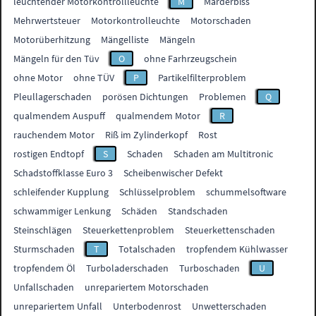
leuchtender Motorkontrollleuchte
M
Marderbiss
Mehrwertsteuer
Motorkontrolleuchte
Motorschaden
Motorüberhitzung
Mängelliste
Mängeln
Mängeln für den Tüv
O
ohne Farhrzeugschein
ohne Motor
ohne TÜV
P
Partikelfilterproblem
Pleullagerschaden
porösen Dichtungen
Problemen
Q
qualmendem Auspuff
qualmendem Motor
R
rauchendem Motor
Riß im Zylinderkopf
Rost
rostigen Endtopf
S
Schaden
Schaden am Multitronic
Schadstoffklasse Euro 3
Scheibenwischer Defekt
schleifender Kupplung
Schlüsselproblem
schummelsoftware
schwammiger Lenkung
Schäden
Standschaden
Steinschlägen
Steuerkettenproblem
Steuerkettenschaden
Sturmschaden
T
Totalschaden
tropfendem Kühlwasser
tropfendem Öl
Turboladerschaden
Turboschaden
U
Unfallschaden
unrepariertem Motorschaden
unrepariertem Unfall
Unterbodenrost
Unwetterschaden