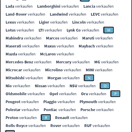
Lada
verkaufen
Lamborghini
verkaufen
Lancia
verkaufen
Land-Rover
verkaufen
Landwind
verkaufen
LEVC
verkaufen
Lexus
verkaufen
Ligier
verkaufen
Lincoln
verkaufen
Lotus
verkaufen
LTI
verkaufen
Lynk Co
verkaufen
M
Mahindra
verkaufen
Marcos
verkaufen
Maruti
verkaufen
Maserati
verkaufen
Maxus
verkaufen
Maybach
verkaufen
Mazda
verkaufen
McLaren
verkaufen
Mercedes-Benz
verkaufen
Mercury
verkaufen
MG
verkaufen
Microcar
verkaufen
Microlino
verkaufen
MINI
verkaufen
Mitsubishi
verkaufen
Morgan
verkaufen
N
Nio
verkaufen
Nissan
verkaufen
NSU
verkaufen
O
Oldsmobile
verkaufen
Opel
verkaufen
Ora
verkaufen
P
Peugeot
verkaufen
Piaggio
verkaufen
Plymouth
verkaufen
Polestar
verkaufen
Pontiac
verkaufen
Porsche
verkaufen
Proton
verkaufen
R
Renault
verkaufen
Rolls-Royce
verkaufen
Rover
verkaufen
RUF
verkaufen