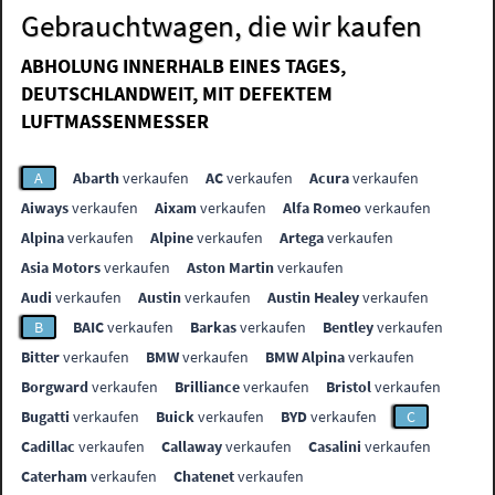
Gebrauchtwagen, die wir kaufen
ABHOLUNG INNERHALB EINES TAGES,
DEUTSCHLANDWEIT, MIT DEFEKTEM
LUFTMASSENMESSER
A
Abarth
verkaufen
AC
verkaufen
Acura
verkaufen
Aiways
verkaufen
Aixam
verkaufen
Alfa Romeo
verkaufen
Alpina
verkaufen
Alpine
verkaufen
Artega
verkaufen
Asia Motors
verkaufen
Aston Martin
verkaufen
Audi
verkaufen
Austin
verkaufen
Austin Healey
verkaufen
B
BAIC
verkaufen
Barkas
verkaufen
Bentley
verkaufen
Bitter
verkaufen
BMW
verkaufen
BMW Alpina
verkaufen
Borgward
verkaufen
Brilliance
verkaufen
Bristol
verkaufen
Bugatti
verkaufen
Buick
verkaufen
BYD
verkaufen
C
Cadillac
verkaufen
Callaway
verkaufen
Casalini
verkaufen
Caterham
verkaufen
Chatenet
verkaufen