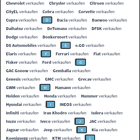
Chevrolet
verkaufen
Chrysler
verkaufen
Citroen
verkaufen
CityEL
verkaufen
Cobra
verkaufen
Corvette
verkaufen
Cupra
verkaufen
D
Dacia
verkaufen
Daewoo
verkaufen
Daihatsu
verkaufen
DeTomaso
verkaufen
DFSK
verkaufen
Dodge
verkaufen
Donkervoort
verkaufen
DS Automobiles
verkaufen
E
e.GO
verkaufen
Elaris
verkaufen
F
Ferrari
verkaufen
Fiat
verkaufen
Fisker
verkaufen
Ford
verkaufen
G
GAC Gonow
verkaufen
Gemballa
verkaufen
Genesis
verkaufen
GMC
verkaufen
Grecav
verkaufen
GWM
verkaufen
H
Hamann
verkaufen
Holden
verkaufen
Honda
verkaufen
Hummer
verkaufen
Hyundai
verkaufen
I
INEOS
verkaufen
Infiniti
verkaufen
Iran Khodro
verkaufen
Isdera
verkaufen
Isuzu
verkaufen
Iveco
verkaufen
J
JAC
verkaufen
Jaguar
verkaufen
Jeep
verkaufen
K
Kia
verkaufen
Koenigsegg
verkaufen
KTM
verkaufen
L