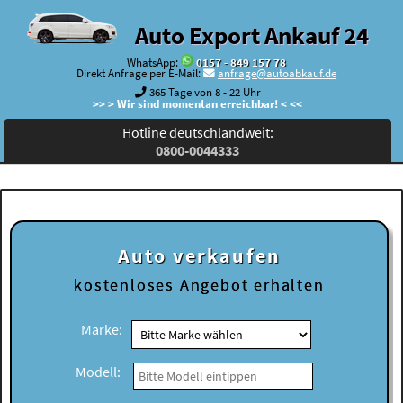
Auto Export Ankauf 24
WhatsApp:
0157 - 849 157 78
Direkt Anfrage per E-Mail:
anfrage@autoabkauf.de
365 Tage von 8 - 22 Uhr
>> > Wir sind momentan erreichbar! < <<
Hotline deutschlandweit:
0800-0044333
Auto verkaufen
kostenloses
Angebot erhalten
Marke:
Modell: