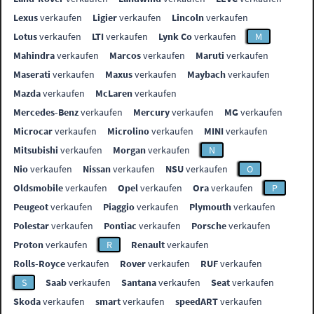
Lexus
verkaufen
Ligier
verkaufen
Lincoln
verkaufen
Lotus
verkaufen
LTI
verkaufen
Lynk Co
verkaufen
M
Mahindra
verkaufen
Marcos
verkaufen
Maruti
verkaufen
Maserati
verkaufen
Maxus
verkaufen
Maybach
verkaufen
Mazda
verkaufen
McLaren
verkaufen
Mercedes-Benz
verkaufen
Mercury
verkaufen
MG
verkaufen
Microcar
verkaufen
Microlino
verkaufen
MINI
verkaufen
Mitsubishi
verkaufen
Morgan
verkaufen
N
Nio
verkaufen
Nissan
verkaufen
NSU
verkaufen
O
Oldsmobile
verkaufen
Opel
verkaufen
Ora
verkaufen
P
Peugeot
verkaufen
Piaggio
verkaufen
Plymouth
verkaufen
Polestar
verkaufen
Pontiac
verkaufen
Porsche
verkaufen
Proton
verkaufen
R
Renault
verkaufen
Rolls-Royce
verkaufen
Rover
verkaufen
RUF
verkaufen
S
Saab
verkaufen
Santana
verkaufen
Seat
verkaufen
Skoda
verkaufen
smart
verkaufen
speedART
verkaufen