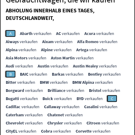
ABHOLUNG INNERHALB EINES TAGES,
DEUTSCHLANDWEIT,
A
Abarth
verkaufen
AC
verkaufen
Acura
verkaufen
Aiways
verkaufen
Aixam
verkaufen
Alfa Romeo
verkaufen
Alpina
verkaufen
Alpine
verkaufen
Artega
verkaufen
Asia Motors
verkaufen
Aston Martin
verkaufen
Audi
verkaufen
Austin
verkaufen
Austin Healey
verkaufen
B
BAIC
verkaufen
Barkas
verkaufen
Bentley
verkaufen
Bitter
verkaufen
BMW
verkaufen
BMW Alpina
verkaufen
Borgward
verkaufen
Brilliance
verkaufen
Bristol
verkaufen
Bugatti
verkaufen
Buick
verkaufen
BYD
verkaufen
C
Cadillac
verkaufen
Callaway
verkaufen
Casalini
verkaufen
Caterham
verkaufen
Chatenet
verkaufen
Chevrolet
verkaufen
Chrysler
verkaufen
Citroen
verkaufen
CityEL
verkaufen
Cobra
verkaufen
Corvette
verkaufen