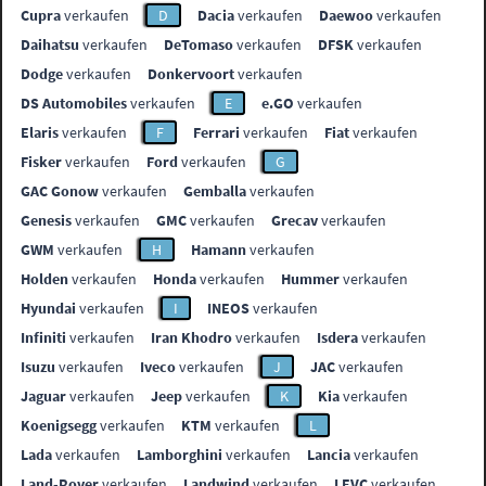
Cupra
verkaufen
D
Dacia
verkaufen
Daewoo
verkaufen
Daihatsu
verkaufen
DeTomaso
verkaufen
DFSK
verkaufen
Dodge
verkaufen
Donkervoort
verkaufen
DS Automobiles
verkaufen
E
e.GO
verkaufen
Elaris
verkaufen
F
Ferrari
verkaufen
Fiat
verkaufen
Fisker
verkaufen
Ford
verkaufen
G
GAC Gonow
verkaufen
Gemballa
verkaufen
Genesis
verkaufen
GMC
verkaufen
Grecav
verkaufen
GWM
verkaufen
H
Hamann
verkaufen
Holden
verkaufen
Honda
verkaufen
Hummer
verkaufen
Hyundai
verkaufen
I
INEOS
verkaufen
Infiniti
verkaufen
Iran Khodro
verkaufen
Isdera
verkaufen
Isuzu
verkaufen
Iveco
verkaufen
J
JAC
verkaufen
Jaguar
verkaufen
Jeep
verkaufen
K
Kia
verkaufen
Koenigsegg
verkaufen
KTM
verkaufen
L
Lada
verkaufen
Lamborghini
verkaufen
Lancia
verkaufen
Land-Rover
verkaufen
Landwind
verkaufen
LEVC
verkaufen