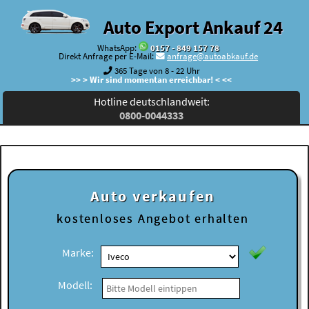
Auto Export Ankauf 24
WhatsApp:
0157 - 849 157 78
Direkt Anfrage per E-Mail:
anfrage@autoabkauf.de
365 Tage von 8 - 22 Uhr
>> > Wir sind momentan erreichbar! < <<
Hotline deutschlandweit:
0800-0044333
Auto verkaufen
kostenloses
Angebot erhalten
Marke:
Modell: