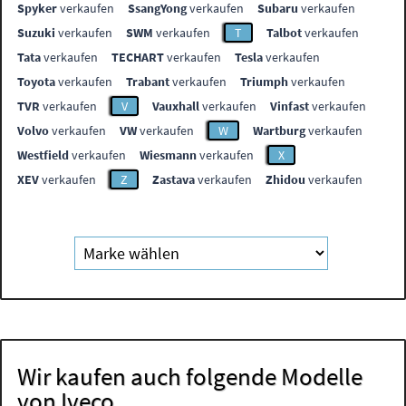
Spyker
verkaufen
SsangYong
verkaufen
Subaru
verkaufen
Suzuki
verkaufen
SWM
verkaufen
T
Talbot
verkaufen
Tata
verkaufen
TECHART
verkaufen
Tesla
verkaufen
Toyota
verkaufen
Trabant
verkaufen
Triumph
verkaufen
TVR
verkaufen
V
Vauxhall
verkaufen
Vinfast
verkaufen
Volvo
verkaufen
VW
verkaufen
W
Wartburg
verkaufen
Westfield
verkaufen
Wiesmann
verkaufen
X
XEV
verkaufen
Z
Zastava
verkaufen
Zhidou
verkaufen
Wir kaufen auch folgende Modelle
von Iveco