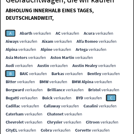
ABHOLUNG INNERHALB EINES TAGES,
DEUTSCHLANDWEIT,
A
Abarth
verkaufen
AC
verkaufen
Acura
verkaufen
Aiways
verkaufen
Aixam
verkaufen
Alfa Romeo
verkaufen
Alpina
verkaufen
Alpine
verkaufen
Artega
verkaufen
Asia Motors
verkaufen
Aston Martin
verkaufen
Audi
verkaufen
Austin
verkaufen
Austin Healey
verkaufen
B
BAIC
verkaufen
Barkas
verkaufen
Bentley
verkaufen
Bitter
verkaufen
BMW
verkaufen
BMW Alpina
verkaufen
Borgward
verkaufen
Brilliance
verkaufen
Bristol
verkaufen
Bugatti
verkaufen
Buick
verkaufen
BYD
verkaufen
C
Cadillac
verkaufen
Callaway
verkaufen
Casalini
verkaufen
Caterham
verkaufen
Chatenet
verkaufen
Chevrolet
verkaufen
Chrysler
verkaufen
Citroen
verkaufen
CityEL
verkaufen
Cobra
verkaufen
Corvette
verkaufen