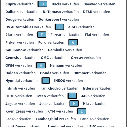
Cupra
verkaufen
D
Dacia
verkaufen
Daewoo
verkaufen
Daihatsu
verkaufen
DeTomaso
verkaufen
DFSK
verkaufen
Dodge
verkaufen
Donkervoort
verkaufen
DS Automobiles
verkaufen
E
e.GO
verkaufen
Elaris
verkaufen
F
Ferrari
verkaufen
Fiat
verkaufen
Fisker
verkaufen
Ford
verkaufen
G
GAC Gonow
verkaufen
Gemballa
verkaufen
Genesis
verkaufen
GMC
verkaufen
Grecav
verkaufen
GWM
verkaufen
H
Hamann
verkaufen
Holden
verkaufen
Honda
verkaufen
Hummer
verkaufen
Hyundai
verkaufen
I
INEOS
verkaufen
Infiniti
verkaufen
Iran Khodro
verkaufen
Isdera
verkaufen
Isuzu
verkaufen
Iveco
verkaufen
J
JAC
verkaufen
Jaguar
verkaufen
Jeep
verkaufen
K
Kia
verkaufen
Koenigsegg
verkaufen
KTM
verkaufen
L
Lada
verkaufen
Lamborghini
verkaufen
Lancia
verkaufen
Land-Rover
verkaufen
Landwind
verkaufen
LEVC
verkaufen