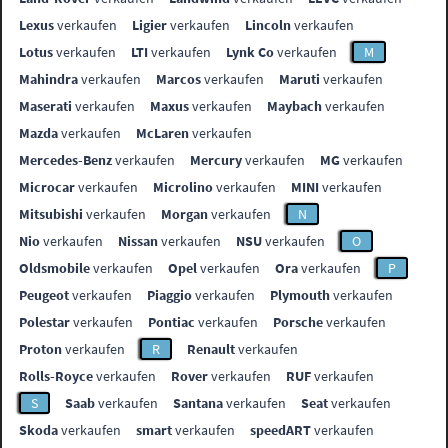
Lexus
verkaufen
Ligier
verkaufen
Lincoln
verkaufen
Lotus
verkaufen
LTI
verkaufen
Lynk Co
verkaufen
M
Mahindra
verkaufen
Marcos
verkaufen
Maruti
verkaufen
Maserati
verkaufen
Maxus
verkaufen
Maybach
verkaufen
Mazda
verkaufen
McLaren
verkaufen
Mercedes-Benz
verkaufen
Mercury
verkaufen
MG
verkaufen
Microcar
verkaufen
Microlino
verkaufen
MINI
verkaufen
Mitsubishi
verkaufen
Morgan
verkaufen
N
Nio
verkaufen
Nissan
verkaufen
NSU
verkaufen
O
Oldsmobile
verkaufen
Opel
verkaufen
Ora
verkaufen
P
Peugeot
verkaufen
Piaggio
verkaufen
Plymouth
verkaufen
Polestar
verkaufen
Pontiac
verkaufen
Porsche
verkaufen
Proton
verkaufen
R
Renault
verkaufen
Rolls-Royce
verkaufen
Rover
verkaufen
RUF
verkaufen
S
Saab
verkaufen
Santana
verkaufen
Seat
verkaufen
Skoda
verkaufen
smart
verkaufen
speedART
verkaufen