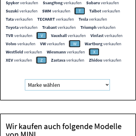
Spyker
verkaufen
SsangYong
verkaufen
Subaru
verkaufen
Suzuki
verkaufen
SWM
verkaufen
T
Talbot
verkaufen
Tata
verkaufen
TECHART
verkaufen
Tesla
verkaufen
Toyota
verkaufen
Trabant
verkaufen
Triumph
verkaufen
TVR
verkaufen
V
Vauxhall
verkaufen
Vinfast
verkaufen
Volvo
verkaufen
VW
verkaufen
W
Wartburg
verkaufen
Westfield
verkaufen
Wiesmann
verkaufen
X
XEV
verkaufen
Z
Zastava
verkaufen
Zhidou
verkaufen
Wir kaufen auch folgende Modelle
von MINI