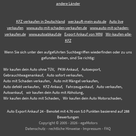
andere Länder
KFZ verkaufen in Deutschland
wer.kauft-mein-auto.de
Auto live
verkaufen
www.auto-mit-schaden-verkaufen.de
www.auto-mit-schaden-
verkaufen.de
www.autoabkauf.de
Export Ankauf von MINI
Wir-kaufen-alle-
KFZ
Wenn Sie sich unter den aufgeführten Suchbegriffen wiederfinden oder zu uns
gefunden haben, sind Sie richtig:
Wir kaufen dein Auto ohne TÜV,
PKW-Ankauf,
Autoexport,
Gebrauchtwagenankauf,
Auto sofort verkaufen,
Auto mit Schaden verkaufen,
Auto mit Mängel verkaufen,
Auto defekt verkaufen,
KFZ-Ankauf,
Fahrzeugankauf,
Auto verkaufen,
Autoankauf,
wir kaufen dein Auto mit Abholung,
Wir kaufen dein Auto mit Schaden,
Wir kaufen dein Auto Motorschaden,
Auto Export Ankauf 24
-
Benotet mit
4.76
von 5.0 Punkten basierend auf
288
Bewertungen
Copyright © 2005 - 2026 - egeMotors
Datenschutz
-
rechtliche Hinweise
-
Impressum
-
FAQ