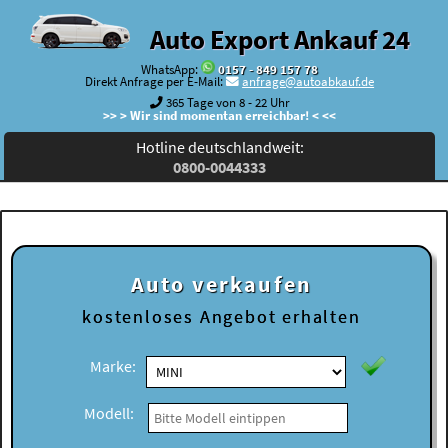
Auto Export Ankauf 24
WhatsApp:
0157 - 849 157 78
Direkt Anfrage per E-Mail:
anfrage@autoabkauf.de
365 Tage von 8 - 22 Uhr
>> > Wir sind momentan erreichbar! < <<
Hotline deutschlandweit:
0800-0044333
Auto verkaufen
kostenloses
Angebot erhalten
Marke:
Modell: