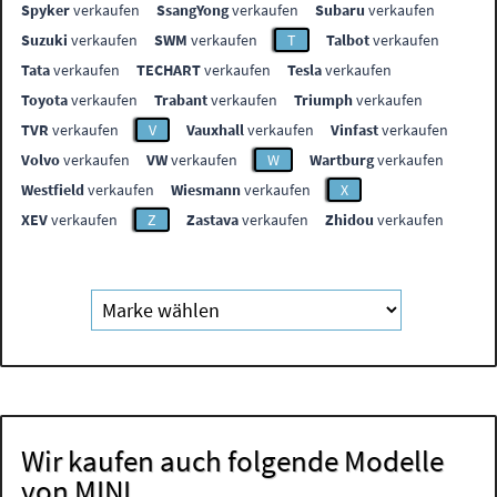
Spyker
verkaufen
SsangYong
verkaufen
Subaru
verkaufen
Suzuki
verkaufen
SWM
verkaufen
T
Talbot
verkaufen
Tata
verkaufen
TECHART
verkaufen
Tesla
verkaufen
Toyota
verkaufen
Trabant
verkaufen
Triumph
verkaufen
TVR
verkaufen
V
Vauxhall
verkaufen
Vinfast
verkaufen
Volvo
verkaufen
VW
verkaufen
W
Wartburg
verkaufen
Westfield
verkaufen
Wiesmann
verkaufen
X
XEV
verkaufen
Z
Zastava
verkaufen
Zhidou
verkaufen
Wir kaufen auch folgende Modelle
von MINI