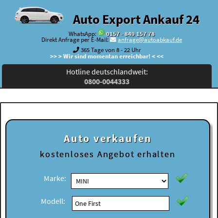
Auto Export Ankauf 24
WhatsApp:
0157 - 849 157 78
Direkt Anfrage per E-Mail:
anfrage@autoabkauf.de
365 Tage von 8 - 22 Uhr
>> > Wir sind momentan erreichbar! < <<
Hotline deutschlandweit:
0800-0044333
Auto verkaufen
kostenloses
Angebot erhalten
Marke:
Modell: