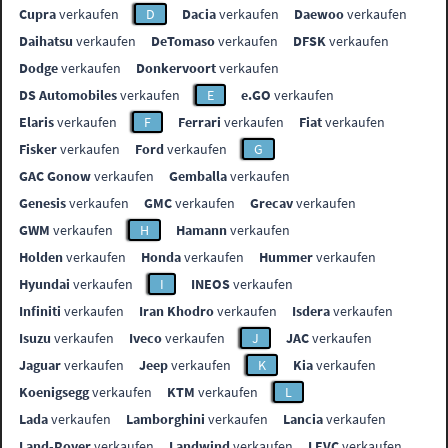
Cupra
verkaufen
D
Dacia
verkaufen
Daewoo
verkaufen
Daihatsu
verkaufen
DeTomaso
verkaufen
DFSK
verkaufen
Dodge
verkaufen
Donkervoort
verkaufen
DS Automobiles
verkaufen
E
e.GO
verkaufen
Elaris
verkaufen
F
Ferrari
verkaufen
Fiat
verkaufen
Fisker
verkaufen
Ford
verkaufen
G
GAC Gonow
verkaufen
Gemballa
verkaufen
Genesis
verkaufen
GMC
verkaufen
Grecav
verkaufen
GWM
verkaufen
H
Hamann
verkaufen
Holden
verkaufen
Honda
verkaufen
Hummer
verkaufen
Hyundai
verkaufen
I
INEOS
verkaufen
Infiniti
verkaufen
Iran Khodro
verkaufen
Isdera
verkaufen
Isuzu
verkaufen
Iveco
verkaufen
J
JAC
verkaufen
Jaguar
verkaufen
Jeep
verkaufen
K
Kia
verkaufen
Koenigsegg
verkaufen
KTM
verkaufen
L
Lada
verkaufen
Lamborghini
verkaufen
Lancia
verkaufen
Land-Rover
verkaufen
Landwind
verkaufen
LEVC
verkaufen