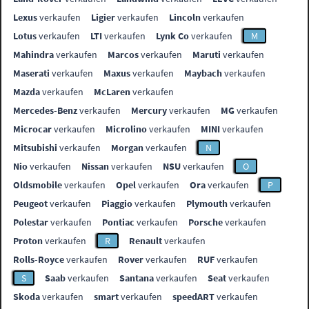
Lexus
verkaufen
Ligier
verkaufen
Lincoln
verkaufen
Lotus
verkaufen
LTI
verkaufen
Lynk Co
verkaufen
M
Mahindra
verkaufen
Marcos
verkaufen
Maruti
verkaufen
Maserati
verkaufen
Maxus
verkaufen
Maybach
verkaufen
Mazda
verkaufen
McLaren
verkaufen
Mercedes-Benz
verkaufen
Mercury
verkaufen
MG
verkaufen
Microcar
verkaufen
Microlino
verkaufen
MINI
verkaufen
Mitsubishi
verkaufen
Morgan
verkaufen
N
Nio
verkaufen
Nissan
verkaufen
NSU
verkaufen
O
Oldsmobile
verkaufen
Opel
verkaufen
Ora
verkaufen
P
Peugeot
verkaufen
Piaggio
verkaufen
Plymouth
verkaufen
Polestar
verkaufen
Pontiac
verkaufen
Porsche
verkaufen
Proton
verkaufen
R
Renault
verkaufen
Rolls-Royce
verkaufen
Rover
verkaufen
RUF
verkaufen
S
Saab
verkaufen
Santana
verkaufen
Seat
verkaufen
Skoda
verkaufen
smart
verkaufen
speedART
verkaufen