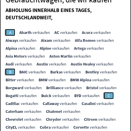
ABHOLUNG INNERHALB EINES TAGES,
DEUTSCHLANDWEIT,
A
Abarth
verkaufen
AC
verkaufen
Acura
verkaufen
Aiways
verkaufen
Aixam
verkaufen
Alfa Romeo
verkaufen
Alpina
verkaufen
Alpine
verkaufen
Artega
verkaufen
Asia Motors
verkaufen
Aston Martin
verkaufen
Audi
verkaufen
Austin
verkaufen
Austin Healey
verkaufen
B
BAIC
verkaufen
Barkas
verkaufen
Bentley
verkaufen
Bitter
verkaufen
BMW
verkaufen
BMW Alpina
verkaufen
Borgward
verkaufen
Brilliance
verkaufen
Bristol
verkaufen
Bugatti
verkaufen
Buick
verkaufen
BYD
verkaufen
C
Cadillac
verkaufen
Callaway
verkaufen
Casalini
verkaufen
Caterham
verkaufen
Chatenet
verkaufen
Chevrolet
verkaufen
Chrysler
verkaufen
Citroen
verkaufen
CityEL
verkaufen
Cobra
verkaufen
Corvette
verkaufen