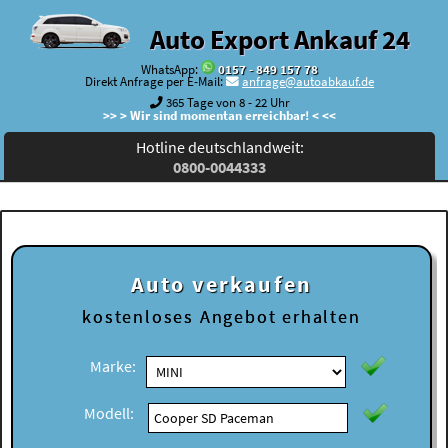
Auto Export Ankauf 24
WhatsApp:
0157 - 849 157 78
Direkt Anfrage per E-Mail:
anfrage@autoabkauf.de
365 Tage von 8 - 22 Uhr
>> > Wir sind momentan erreichbar! < <<
Hotline deutschlandweit:
0800-0044333
Auto verkaufen
kostenloses
Angebot erhalten
Marke:
Modell: