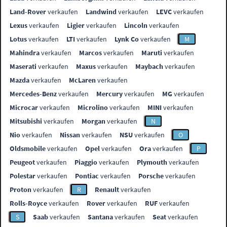
Land-Rover
verkaufen
Landwind
verkaufen
LEVC
verkaufen
Lexus
verkaufen
Ligier
verkaufen
Lincoln
verkaufen
Lotus
verkaufen
LTI
verkaufen
Lynk Co
verkaufen
M
Mahindra
verkaufen
Marcos
verkaufen
Maruti
verkaufen
Maserati
verkaufen
Maxus
verkaufen
Maybach
verkaufen
Mazda
verkaufen
McLaren
verkaufen
Mercedes-Benz
verkaufen
Mercury
verkaufen
MG
verkaufen
Microcar
verkaufen
Microlino
verkaufen
MINI
verkaufen
Mitsubishi
verkaufen
Morgan
verkaufen
N
Nio
verkaufen
Nissan
verkaufen
NSU
verkaufen
O
Oldsmobile
verkaufen
Opel
verkaufen
Ora
verkaufen
P
Peugeot
verkaufen
Piaggio
verkaufen
Plymouth
verkaufen
Polestar
verkaufen
Pontiac
verkaufen
Porsche
verkaufen
Proton
verkaufen
R
Renault
verkaufen
Rolls-Royce
verkaufen
Rover
verkaufen
RUF
verkaufen
S
Saab
verkaufen
Santana
verkaufen
Seat
verkaufen