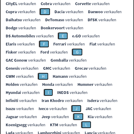
CityEL
verkaufen
Cobra
verkaufen
Corvette
verkaufen
Cupra
verkaufen
D
Dacia
verkaufen
Daewoo
verkaufen
Daihatsu
verkaufen
DeTomaso
verkaufen
DFSK
verkaufen
Dodge
verkaufen
Donkervoort
verkaufen
DS Automobiles
verkaufen
E
e.GO
verkaufen
Elaris
verkaufen
F
Ferrari
verkaufen
Fiat
verkaufen
Fisker
verkaufen
Ford
verkaufen
G
GAC Gonow
verkaufen
Gemballa
verkaufen
Genesis
verkaufen
GMC
verkaufen
Grecav
verkaufen
GWM
verkaufen
H
Hamann
verkaufen
Holden
verkaufen
Honda
verkaufen
Hummer
verkaufen
Hyundai
verkaufen
I
INEOS
verkaufen
Infiniti
verkaufen
Iran Khodro
verkaufen
Isdera
verkaufen
Isuzu
verkaufen
Iveco
verkaufen
J
JAC
verkaufen
Jaguar
verkaufen
Jeep
verkaufen
K
Kia
verkaufen
Koenigsegg
verkaufen
KTM
verkaufen
L
Lada
verkaufen
Lamborghini
verkaufen
Lancia
verkaufen