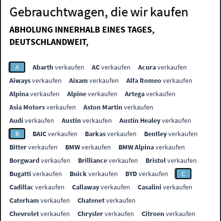
Gebrauchtwagen, die wir kaufen
ABHOLUNG INNERHALB EINES TAGES,
DEUTSCHLANDWEIT,
A
Abarth
verkaufen
AC
verkaufen
Acura
verkaufen
Aiways
verkaufen
Aixam
verkaufen
Alfa Romeo
verkaufen
Alpina
verkaufen
Alpine
verkaufen
Artega
verkaufen
Asia Motors
verkaufen
Aston Martin
verkaufen
Audi
verkaufen
Austin
verkaufen
Austin Healey
verkaufen
B
BAIC
verkaufen
Barkas
verkaufen
Bentley
verkaufen
Bitter
verkaufen
BMW
verkaufen
BMW Alpina
verkaufen
Borgward
verkaufen
Brilliance
verkaufen
Bristol
verkaufen
Bugatti
verkaufen
Buick
verkaufen
BYD
verkaufen
C
Cadillac
verkaufen
Callaway
verkaufen
Casalini
verkaufen
Caterham
verkaufen
Chatenet
verkaufen
Chevrolet
verkaufen
Chrysler
verkaufen
Citroen
verkaufen