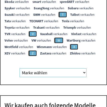
Skoda
verkaufen
smart
verkaufen
speedART
verkaufen
Spyker
verkaufen
SsangYong
verkaufen
Subaru
verkaufen
Suzuki
verkaufen
SWM
verkaufen
T
Talbot
verkaufen
Tata
verkaufen
TECHART
verkaufen
Tesla
verkaufen
Toyota
verkaufen
Trabant
verkaufen
Triumph
verkaufen
TVR
verkaufen
V
Vauxhall
verkaufen
Vinfast
verkaufen
Volvo
verkaufen
VW
verkaufen
W
Wartburg
verkaufen
Westfield
verkaufen
Wiesmann
verkaufen
X
XEV
verkaufen
Z
Zastava
verkaufen
Zhidou
verkaufen
Wir kaufen auch folgende Modelle