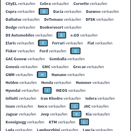
CityEL
verkaufen
Cobra
verkaufen
Corvette
verkaufen
Cupra
verkaufen
D
Dacia
verkaufen
Daewoo
verkaufen
Daihatsu
verkaufen
DeTomaso
verkaufen
DFSK
verkaufen
Dodge
verkaufen
Donkervoort
verkaufen
DS Automobiles
verkaufen
E
e.GO
verkaufen
Elaris
verkaufen
F
Ferrari
verkaufen
Fiat
verkaufen
Fisker
verkaufen
Ford
verkaufen
G
GAC Gonow
verkaufen
Gemballa
verkaufen
Genesis
verkaufen
GMC
verkaufen
Grecav
verkaufen
GWM
verkaufen
H
Hamann
verkaufen
Holden
verkaufen
Honda
verkaufen
Hummer
verkaufen
Hyundai
verkaufen
I
INEOS
verkaufen
Infiniti
verkaufen
Iran Khodro
verkaufen
Isdera
verkaufen
Isuzu
verkaufen
Iveco
verkaufen
J
JAC
verkaufen
Jaguar
verkaufen
Jeep
verkaufen
K
Kia
verkaufen
Koenigsegg
verkaufen
KTM
verkaufen
L
Lada
verkaufen
Lamborghini
verkaufen
Lancia
verkaufen