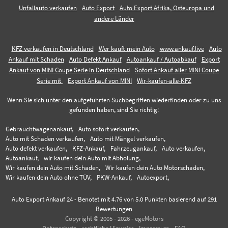
Unfallauto verkaufen
Auto Export
Auto Export Afrika, Osteuropa und
andere Länder
KFZ verkaufen in Deutschland
Wer kauft mein Auto
www.ankauf.live
Auto
Ankauf mit Schaden
Auto Defekt Ankauf
Autoankauf / Autoabkauf
Export
Ankauf von MINI Coupe Serie in Deutschland
Sofort Ankauf aller MINI Coupe
Serie mit
Export Ankauf von MINI
Wir-kaufen-alle-KFZ
Wenn Sie sich unter den aufgeführten Suchbegriffen wiederfinden oder zu uns
gefunden haben, sind Sie richtig:
Gebrauchtwagenankauf,
Auto sofort verkaufen,
Auto mit Schaden verkaufen,
Auto mit Mängel verkaufen,
Auto defekt verkaufen,
KFZ-Ankauf,
Fahrzeugankauf,
Auto verkaufen,
Autoankauf,
wir kaufen dein Auto mit Abholung,
Wir kaufen dein Auto mit Schaden,
Wir kaufen dein Auto Motorschaden,
Wir kaufen dein Auto ohne TÜV,
PKW-Ankauf,
Autoexport,
Auto Export Ankauf 24
-
Benotet mit
4.76
von 5.0 Punkten basierend auf
291
Bewertungen
Copyright © 2005 - 2026 - egeMotors