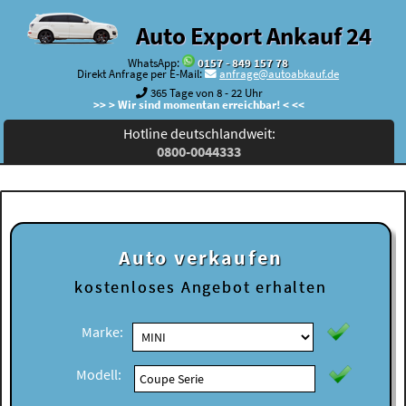
Auto Export Ankauf 24
WhatsApp:
0157 - 849 157 78
Direkt Anfrage per E-Mail:
anfrage@autoabkauf.de
365 Tage von 8 - 22 Uhr
>> > Wir sind momentan erreichbar! < <<
Hotline deutschlandweit:
0800-0044333
Auto verkaufen
kostenloses
Angebot erhalten
Marke:
Modell: