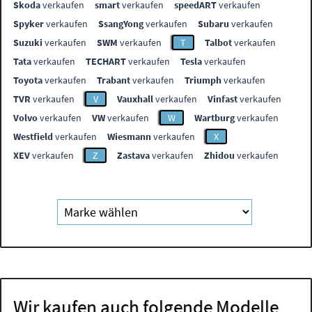
Skoda
verkaufen
smart
verkaufen
speedART
verkaufen
Spyker
verkaufen
SsangYong
verkaufen
Subaru
verkaufen
Suzuki
verkaufen
SWM
verkaufen
T
Talbot
verkaufen
Tata
verkaufen
TECHART
verkaufen
Tesla
verkaufen
Toyota
verkaufen
Trabant
verkaufen
Triumph
verkaufen
TVR
verkaufen
V
Vauxhall
verkaufen
Vinfast
verkaufen
Volvo
verkaufen
VW
verkaufen
W
Wartburg
verkaufen
Westfield
verkaufen
Wiesmann
verkaufen
X
XEV
verkaufen
Z
Zastava
verkaufen
Zhidou
verkaufen
Wir kaufen auch folgende Modelle