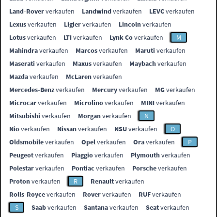
Land-Rover
verkaufen
Landwind
verkaufen
LEVC
verkaufen
Lexus
verkaufen
Ligier
verkaufen
Lincoln
verkaufen
Lotus
verkaufen
LTI
verkaufen
Lynk Co
verkaufen
M
Mahindra
verkaufen
Marcos
verkaufen
Maruti
verkaufen
Maserati
verkaufen
Maxus
verkaufen
Maybach
verkaufen
Mazda
verkaufen
McLaren
verkaufen
Mercedes-Benz
verkaufen
Mercury
verkaufen
MG
verkaufen
Microcar
verkaufen
Microlino
verkaufen
MINI
verkaufen
Mitsubishi
verkaufen
Morgan
verkaufen
N
Nio
verkaufen
Nissan
verkaufen
NSU
verkaufen
O
Oldsmobile
verkaufen
Opel
verkaufen
Ora
verkaufen
P
Peugeot
verkaufen
Piaggio
verkaufen
Plymouth
verkaufen
Polestar
verkaufen
Pontiac
verkaufen
Porsche
verkaufen
Proton
verkaufen
R
Renault
verkaufen
Rolls-Royce
verkaufen
Rover
verkaufen
RUF
verkaufen
S
Saab
verkaufen
Santana
verkaufen
Seat
verkaufen