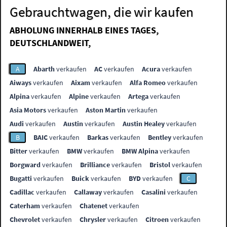
Gebrauchtwagen, die wir kaufen
ABHOLUNG INNERHALB EINES TAGES,
DEUTSCHLANDWEIT,
A
Abarth
verkaufen
AC
verkaufen
Acura
verkaufen
Aiways
verkaufen
Aixam
verkaufen
Alfa Romeo
verkaufen
Alpina
verkaufen
Alpine
verkaufen
Artega
verkaufen
Asia Motors
verkaufen
Aston Martin
verkaufen
Audi
verkaufen
Austin
verkaufen
Austin Healey
verkaufen
B
BAIC
verkaufen
Barkas
verkaufen
Bentley
verkaufen
Bitter
verkaufen
BMW
verkaufen
BMW Alpina
verkaufen
Borgward
verkaufen
Brilliance
verkaufen
Bristol
verkaufen
Bugatti
verkaufen
Buick
verkaufen
BYD
verkaufen
C
Cadillac
verkaufen
Callaway
verkaufen
Casalini
verkaufen
Caterham
verkaufen
Chatenet
verkaufen
Chevrolet
verkaufen
Chrysler
verkaufen
Citroen
verkaufen