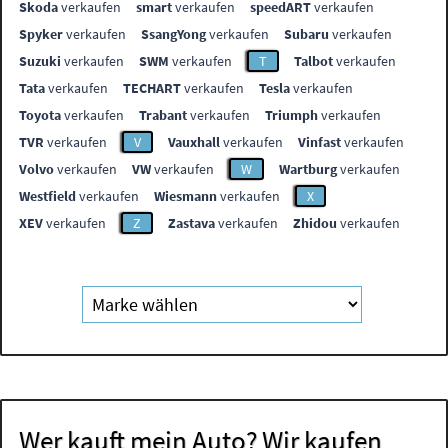
Skoda
verkaufen
smart
verkaufen
speedART
verkaufen
Spyker
verkaufen
SsangYong
verkaufen
Subaru
verkaufen
Suzuki
verkaufen
SWM
verkaufen
T
Talbot
verkaufen
Tata
verkaufen
TECHART
verkaufen
Tesla
verkaufen
Toyota
verkaufen
Trabant
verkaufen
Triumph
verkaufen
TVR
verkaufen
V
Vauxhall
verkaufen
Vinfast
verkaufen
Volvo
verkaufen
VW
verkaufen
W
Wartburg
verkaufen
Westfield
verkaufen
Wiesmann
verkaufen
X
XEV
verkaufen
Z
Zastava
verkaufen
Zhidou
verkaufen
Wer kauft mein Auto? Wir kaufen