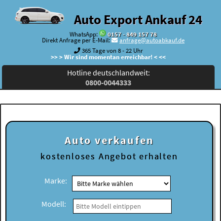
Auto Export Ankauf 24
WhatsApp:
0157 - 849 157 78
Direkt Anfrage per E-Mail:
anfrage@autoabkauf.de
365 Tage von 8 - 22 Uhr
>> > Wir sind momentan erreichbar! < <<
Hotline deutschlandweit:
0800-0044333
Auto verkaufen
kostenloses
Angebot erhalten
Marke:
Modell: