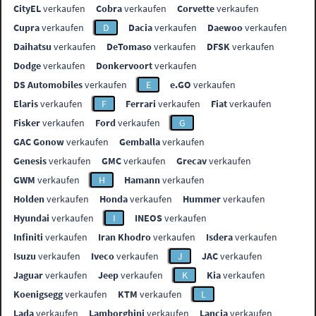
CityEL
verkaufen
Cobra
verkaufen
Corvette
verkaufen
Cupra
verkaufen
D
Dacia
verkaufen
Daewoo
verkaufen
Daihatsu
verkaufen
DeTomaso
verkaufen
DFSK
verkaufen
Dodge
verkaufen
Donkervoort
verkaufen
DS Automobiles
verkaufen
E
e.GO
verkaufen
Elaris
verkaufen
F
Ferrari
verkaufen
Fiat
verkaufen
Fisker
verkaufen
Ford
verkaufen
G
GAC Gonow
verkaufen
Gemballa
verkaufen
Genesis
verkaufen
GMC
verkaufen
Grecav
verkaufen
GWM
verkaufen
H
Hamann
verkaufen
Holden
verkaufen
Honda
verkaufen
Hummer
verkaufen
Hyundai
verkaufen
I
INEOS
verkaufen
Infiniti
verkaufen
Iran Khodro
verkaufen
Isdera
verkaufen
Isuzu
verkaufen
Iveco
verkaufen
J
JAC
verkaufen
Jaguar
verkaufen
Jeep
verkaufen
K
Kia
verkaufen
Koenigsegg
verkaufen
KTM
verkaufen
L
Lada
verkaufen
Lamborghini
verkaufen
Lancia
verkaufen