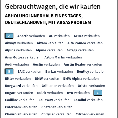
Gebrauchtwagen, die wir kaufen
ABHOLUNG INNERHALB EINES TAGES,
DEUTSCHLANDWEIT, MIT ABGASPROBLEM
A
Abarth
verkaufen
AC
verkaufen
Acura
verkaufen
Aiways
verkaufen
Aixam
verkaufen
Alfa Romeo
verkaufen
Alpina
verkaufen
Alpine
verkaufen
Artega
verkaufen
Asia Motors
verkaufen
Aston Martin
verkaufen
Audi
verkaufen
Austin
verkaufen
Austin Healey
verkaufen
B
BAIC
verkaufen
Barkas
verkaufen
Bentley
verkaufen
Bitter
verkaufen
BMW
verkaufen
BMW Alpina
verkaufen
Borgward
verkaufen
Brilliance
verkaufen
Bristol
verkaufen
Bugatti
verkaufen
Buick
verkaufen
BYD
verkaufen
C
Cadillac
verkaufen
Callaway
verkaufen
Casalini
verkaufen
Caterham
verkaufen
Chatenet
verkaufen
Chevrolet
verkaufen
Chrysler
verkaufen
Citroen
verkaufen