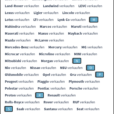
Land-Rover
verkaufen
Landwind
verkaufen
LEVC
verkaufen
Lexus
verkaufen
Ligier
verkaufen
Lincoln
verkaufen
Lotus
verkaufen
LTI
verkaufen
Lynk Co
verkaufen
M
Mahindra
verkaufen
Marcos
verkaufen
Maruti
verkaufen
Maserati
verkaufen
Maxus
verkaufen
Maybach
verkaufen
Mazda
verkaufen
McLaren
verkaufen
Mercedes-Benz
verkaufen
Mercury
verkaufen
MG
verkaufen
Microcar
verkaufen
Microlino
verkaufen
MINI
verkaufen
Mitsubishi
verkaufen
Morgan
verkaufen
N
Nio
verkaufen
Nissan
verkaufen
NSU
verkaufen
O
Oldsmobile
verkaufen
Opel
verkaufen
Ora
verkaufen
P
Peugeot
verkaufen
Piaggio
verkaufen
Plymouth
verkaufen
Polestar
verkaufen
Pontiac
verkaufen
Porsche
verkaufen
Proton
verkaufen
R
Renault
verkaufen
Rolls-Royce
verkaufen
Rover
verkaufen
RUF
verkaufen
S
Saab
verkaufen
Santana
verkaufen
Seat
verkaufen