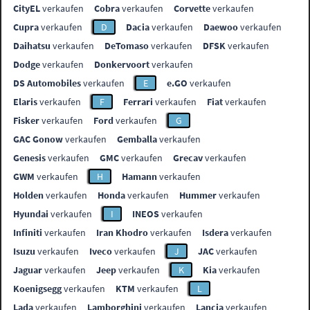
CityEL
verkaufen
Cobra
verkaufen
Corvette
verkaufen
Cupra
verkaufen
D
Dacia
verkaufen
Daewoo
verkaufen
Daihatsu
verkaufen
DeTomaso
verkaufen
DFSK
verkaufen
Dodge
verkaufen
Donkervoort
verkaufen
DS Automobiles
verkaufen
E
e.GO
verkaufen
Elaris
verkaufen
F
Ferrari
verkaufen
Fiat
verkaufen
Fisker
verkaufen
Ford
verkaufen
G
GAC Gonow
verkaufen
Gemballa
verkaufen
Genesis
verkaufen
GMC
verkaufen
Grecav
verkaufen
GWM
verkaufen
H
Hamann
verkaufen
Holden
verkaufen
Honda
verkaufen
Hummer
verkaufen
Hyundai
verkaufen
I
INEOS
verkaufen
Infiniti
verkaufen
Iran Khodro
verkaufen
Isdera
verkaufen
Isuzu
verkaufen
Iveco
verkaufen
J
JAC
verkaufen
Jaguar
verkaufen
Jeep
verkaufen
K
Kia
verkaufen
Koenigsegg
verkaufen
KTM
verkaufen
L
Lada
verkaufen
Lamborghini
verkaufen
Lancia
verkaufen