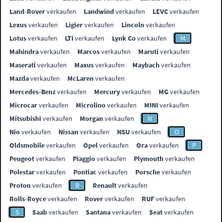
Land-Rover
verkaufen
Landwind
verkaufen
LEVC
verkaufen
Lexus
verkaufen
Ligier
verkaufen
Lincoln
verkaufen
Lotus
verkaufen
LTI
verkaufen
Lynk Co
verkaufen
M
Mahindra
verkaufen
Marcos
verkaufen
Maruti
verkaufen
Maserati
verkaufen
Maxus
verkaufen
Maybach
verkaufen
Mazda
verkaufen
McLaren
verkaufen
Mercedes-Benz
verkaufen
Mercury
verkaufen
MG
verkaufen
Microcar
verkaufen
Microlino
verkaufen
MINI
verkaufen
Mitsubishi
verkaufen
Morgan
verkaufen
N
Nio
verkaufen
Nissan
verkaufen
NSU
verkaufen
O
Oldsmobile
verkaufen
Opel
verkaufen
Ora
verkaufen
P
Peugeot
verkaufen
Piaggio
verkaufen
Plymouth
verkaufen
Polestar
verkaufen
Pontiac
verkaufen
Porsche
verkaufen
Proton
verkaufen
R
Renault
verkaufen
Rolls-Royce
verkaufen
Rover
verkaufen
RUF
verkaufen
S
Saab
verkaufen
Santana
verkaufen
Seat
verkaufen