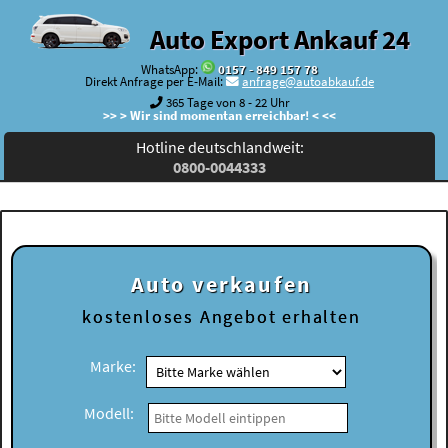
Auto Export Ankauf 24
WhatsApp:
0157 - 849 157 78
Direkt Anfrage per E-Mail:
anfrage@autoabkauf.de
365 Tage von 8 - 22 Uhr
>> > Wir sind momentan erreichbar! < <<
Hotline deutschlandweit:
0800-0044333
Auto verkaufen
kostenloses
Angebot erhalten
Marke:
Modell: