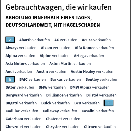
Gebrauchtwagen, die wir kaufen
ABHOLUNG INNERHALB EINES TAGES,
DEUTSCHLANDWEIT, MIT HAGELSCHADEN
A
Abarth
verkaufen
AC
verkaufen
Acura
verkaufen
Aiways
verkaufen
Aixam
verkaufen
Alfa Romeo
verkaufen
Alpina
verkaufen
Alpine
verkaufen
Artega
verkaufen
Asia Motors
verkaufen
Aston Martin
verkaufen
Audi
verkaufen
Austin
verkaufen
Austin Healey
verkaufen
B
BAIC
verkaufen
Barkas
verkaufen
Bentley
verkaufen
Bitter
verkaufen
BMW
verkaufen
BMW Alpina
verkaufen
Borgward
verkaufen
Brilliance
verkaufen
Bristol
verkaufen
Bugatti
verkaufen
Buick
verkaufen
BYD
verkaufen
C
Cadillac
verkaufen
Callaway
verkaufen
Casalini
verkaufen
Caterham
verkaufen
Chatenet
verkaufen
Chevrolet
verkaufen
Chrysler
verkaufen
Citroen
verkaufen