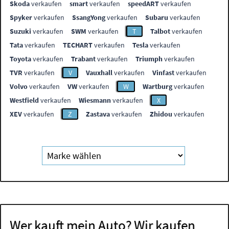
Skoda
verkaufen
smart
verkaufen
speedART
verkaufen
Spyker
verkaufen
SsangYong
verkaufen
Subaru
verkaufen
Suzuki
verkaufen
SWM
verkaufen
T
Talbot
verkaufen
Tata
verkaufen
TECHART
verkaufen
Tesla
verkaufen
Toyota
verkaufen
Trabant
verkaufen
Triumph
verkaufen
TVR
verkaufen
V
Vauxhall
verkaufen
Vinfast
verkaufen
Volvo
verkaufen
VW
verkaufen
W
Wartburg
verkaufen
Westfield
verkaufen
Wiesmann
verkaufen
X
XEV
verkaufen
Z
Zastava
verkaufen
Zhidou
verkaufen
Wer kauft mein Auto? Wir kaufen