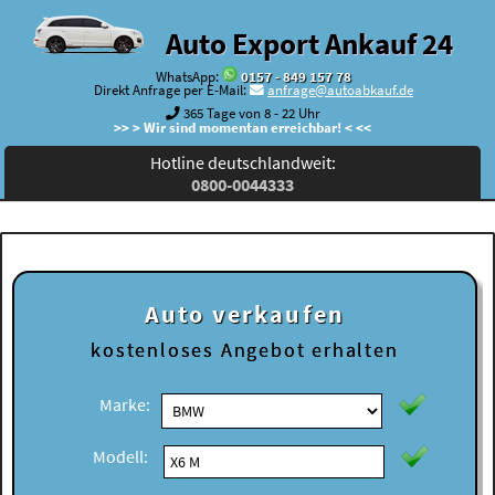
Auto Export Ankauf 24
WhatsApp:
0157 - 849 157 78
Direkt Anfrage per E-Mail:
anfrage@autoabkauf.de
365 Tage von 8 - 22 Uhr
>> > Wir sind momentan erreichbar! < <<
Hotline deutschlandweit:
0800-0044333
Auto verkaufen
kostenloses
Angebot erhalten
Marke:
Modell: