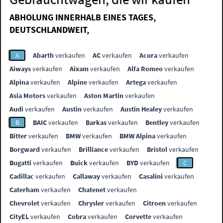
ABHOLUNG INNERHALB EINES TAGES,
DEUTSCHLANDWEIT,
A
Abarth
verkaufen
AC
verkaufen
Acura
verkaufen
Aiways
verkaufen
Aixam
verkaufen
Alfa Romeo
verkaufen
Alpina
verkaufen
Alpine
verkaufen
Artega
verkaufen
Asia Motors
verkaufen
Aston Martin
verkaufen
Audi
verkaufen
Austin
verkaufen
Austin Healey
verkaufen
B
BAIC
verkaufen
Barkas
verkaufen
Bentley
verkaufen
Bitter
verkaufen
BMW
verkaufen
BMW Alpina
verkaufen
Borgward
verkaufen
Brilliance
verkaufen
Bristol
verkaufen
Bugatti
verkaufen
Buick
verkaufen
BYD
verkaufen
C
Cadillac
verkaufen
Callaway
verkaufen
Casalini
verkaufen
Caterham
verkaufen
Chatenet
verkaufen
Chevrolet
verkaufen
Chrysler
verkaufen
Citroen
verkaufen
CityEL
verkaufen
Cobra
verkaufen
Corvette
verkaufen