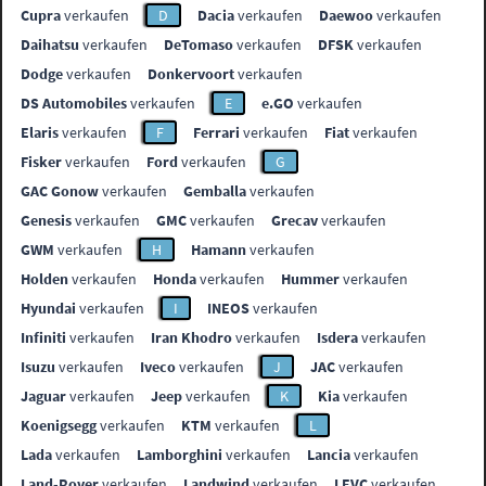
Cupra
verkaufen
D
Dacia
verkaufen
Daewoo
verkaufen
Daihatsu
verkaufen
DeTomaso
verkaufen
DFSK
verkaufen
Dodge
verkaufen
Donkervoort
verkaufen
DS Automobiles
verkaufen
E
e.GO
verkaufen
Elaris
verkaufen
F
Ferrari
verkaufen
Fiat
verkaufen
Fisker
verkaufen
Ford
verkaufen
G
GAC Gonow
verkaufen
Gemballa
verkaufen
Genesis
verkaufen
GMC
verkaufen
Grecav
verkaufen
GWM
verkaufen
H
Hamann
verkaufen
Holden
verkaufen
Honda
verkaufen
Hummer
verkaufen
Hyundai
verkaufen
I
INEOS
verkaufen
Infiniti
verkaufen
Iran Khodro
verkaufen
Isdera
verkaufen
Isuzu
verkaufen
Iveco
verkaufen
J
JAC
verkaufen
Jaguar
verkaufen
Jeep
verkaufen
K
Kia
verkaufen
Koenigsegg
verkaufen
KTM
verkaufen
L
Lada
verkaufen
Lamborghini
verkaufen
Lancia
verkaufen
Land-Rover
verkaufen
Landwind
verkaufen
LEVC
verkaufen