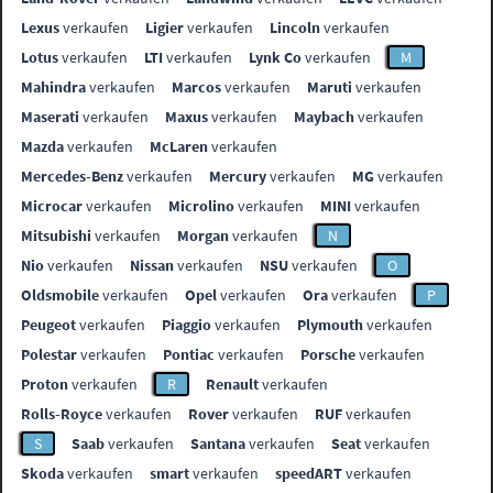
Lexus
verkaufen
Ligier
verkaufen
Lincoln
verkaufen
Lotus
verkaufen
LTI
verkaufen
Lynk Co
verkaufen
M
Mahindra
verkaufen
Marcos
verkaufen
Maruti
verkaufen
Maserati
verkaufen
Maxus
verkaufen
Maybach
verkaufen
Mazda
verkaufen
McLaren
verkaufen
Mercedes-Benz
verkaufen
Mercury
verkaufen
MG
verkaufen
Microcar
verkaufen
Microlino
verkaufen
MINI
verkaufen
Mitsubishi
verkaufen
Morgan
verkaufen
N
Nio
verkaufen
Nissan
verkaufen
NSU
verkaufen
O
Oldsmobile
verkaufen
Opel
verkaufen
Ora
verkaufen
P
Peugeot
verkaufen
Piaggio
verkaufen
Plymouth
verkaufen
Polestar
verkaufen
Pontiac
verkaufen
Porsche
verkaufen
Proton
verkaufen
R
Renault
verkaufen
Rolls-Royce
verkaufen
Rover
verkaufen
RUF
verkaufen
S
Saab
verkaufen
Santana
verkaufen
Seat
verkaufen
Skoda
verkaufen
smart
verkaufen
speedART
verkaufen