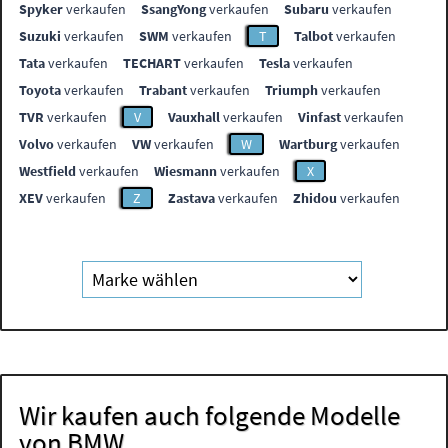
Spyker
verkaufen
SsangYong
verkaufen
Subaru
verkaufen
Suzuki
verkaufen
SWM
verkaufen
T
Talbot
verkaufen
Tata
verkaufen
TECHART
verkaufen
Tesla
verkaufen
Toyota
verkaufen
Trabant
verkaufen
Triumph
verkaufen
TVR
verkaufen
V
Vauxhall
verkaufen
Vinfast
verkaufen
Volvo
verkaufen
VW
verkaufen
W
Wartburg
verkaufen
Westfield
verkaufen
Wiesmann
verkaufen
X
XEV
verkaufen
Z
Zastava
verkaufen
Zhidou
verkaufen
Wir kaufen auch folgende Modelle
von BMW