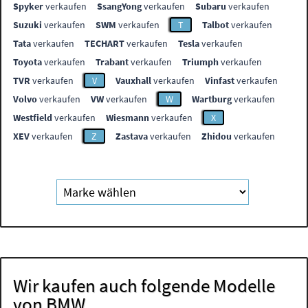
Spyker
verkaufen
SsangYong
verkaufen
Subaru
verkaufen
Suzuki
verkaufen
SWM
verkaufen
T
Talbot
verkaufen
Tata
verkaufen
TECHART
verkaufen
Tesla
verkaufen
Toyota
verkaufen
Trabant
verkaufen
Triumph
verkaufen
TVR
verkaufen
V
Vauxhall
verkaufen
Vinfast
verkaufen
Volvo
verkaufen
VW
verkaufen
W
Wartburg
verkaufen
Westfield
verkaufen
Wiesmann
verkaufen
X
XEV
verkaufen
Z
Zastava
verkaufen
Zhidou
verkaufen
Wir kaufen auch folgende Modelle
von BMW