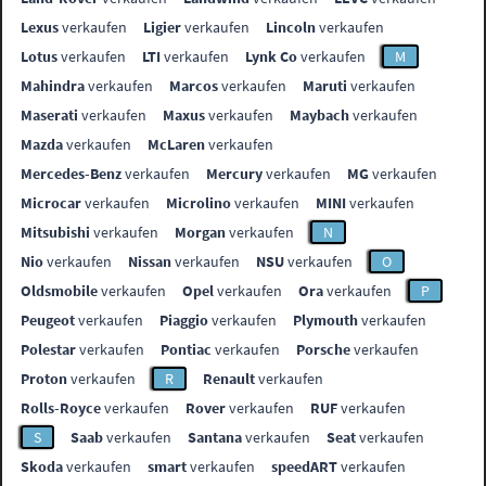
Lexus
verkaufen
Ligier
verkaufen
Lincoln
verkaufen
Lotus
verkaufen
LTI
verkaufen
Lynk Co
verkaufen
M
Mahindra
verkaufen
Marcos
verkaufen
Maruti
verkaufen
Maserati
verkaufen
Maxus
verkaufen
Maybach
verkaufen
Mazda
verkaufen
McLaren
verkaufen
Mercedes-Benz
verkaufen
Mercury
verkaufen
MG
verkaufen
Microcar
verkaufen
Microlino
verkaufen
MINI
verkaufen
Mitsubishi
verkaufen
Morgan
verkaufen
N
Nio
verkaufen
Nissan
verkaufen
NSU
verkaufen
O
Oldsmobile
verkaufen
Opel
verkaufen
Ora
verkaufen
P
Peugeot
verkaufen
Piaggio
verkaufen
Plymouth
verkaufen
Polestar
verkaufen
Pontiac
verkaufen
Porsche
verkaufen
Proton
verkaufen
R
Renault
verkaufen
Rolls-Royce
verkaufen
Rover
verkaufen
RUF
verkaufen
S
Saab
verkaufen
Santana
verkaufen
Seat
verkaufen
Skoda
verkaufen
smart
verkaufen
speedART
verkaufen