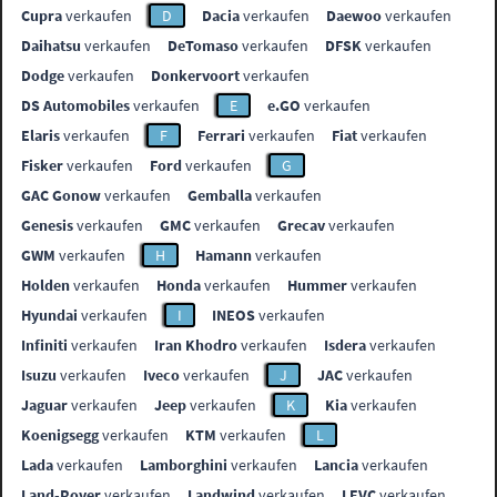
Cupra
verkaufen
D
Dacia
verkaufen
Daewoo
verkaufen
Daihatsu
verkaufen
DeTomaso
verkaufen
DFSK
verkaufen
Dodge
verkaufen
Donkervoort
verkaufen
DS Automobiles
verkaufen
E
e.GO
verkaufen
Elaris
verkaufen
F
Ferrari
verkaufen
Fiat
verkaufen
Fisker
verkaufen
Ford
verkaufen
G
GAC Gonow
verkaufen
Gemballa
verkaufen
Genesis
verkaufen
GMC
verkaufen
Grecav
verkaufen
GWM
verkaufen
H
Hamann
verkaufen
Holden
verkaufen
Honda
verkaufen
Hummer
verkaufen
Hyundai
verkaufen
I
INEOS
verkaufen
Infiniti
verkaufen
Iran Khodro
verkaufen
Isdera
verkaufen
Isuzu
verkaufen
Iveco
verkaufen
J
JAC
verkaufen
Jaguar
verkaufen
Jeep
verkaufen
K
Kia
verkaufen
Koenigsegg
verkaufen
KTM
verkaufen
L
Lada
verkaufen
Lamborghini
verkaufen
Lancia
verkaufen
Land-Rover
verkaufen
Landwind
verkaufen
LEVC
verkaufen