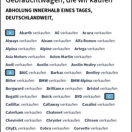
ABHOLUNG INNERHALB EINES TAGES,
DEUTSCHLANDWEIT,
A
Abarth
verkaufen
AC
verkaufen
Acura
verkaufen
Aiways
verkaufen
Aixam
verkaufen
Alfa Romeo
verkaufen
Alpina
verkaufen
Alpine
verkaufen
Artega
verkaufen
Asia Motors
verkaufen
Aston Martin
verkaufen
Audi
verkaufen
Austin
verkaufen
Austin Healey
verkaufen
B
BAIC
verkaufen
Barkas
verkaufen
Bentley
verkaufen
Bitter
verkaufen
BMW
verkaufen
BMW Alpina
verkaufen
Borgward
verkaufen
Brilliance
verkaufen
Bristol
verkaufen
Bugatti
verkaufen
Buick
verkaufen
BYD
verkaufen
C
Cadillac
verkaufen
Callaway
verkaufen
Casalini
verkaufen
Caterham
verkaufen
Chatenet
verkaufen
Chevrolet
verkaufen
Chrysler
verkaufen
Citroen
verkaufen
CityEL
verkaufen
Cobra
verkaufen
Corvette
verkaufen