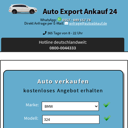
Auto Export Ankauf 24
WhatsApp:
0157 - 849 157 78
Direkt Anfrage per E-Mail:
anfrage@autoabkauf.de
365 Tage von 8 - 22 Uhr
Hotline deutschlandweit:
0800-0044333
Auto verkaufen
kostenloses
Angebot erhalten
Marke:
Modell: