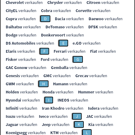
Chevrolet
verkaufen
Chrysler
verkaufen
Citroen
verkaufen
CityEL
verkaufen
Cobra
verkaufen
Corvette
verkaufen
Cupra
verkaufen
D
Dacia
verkaufen
Daewoo
verkaufen
Daihatsu
verkaufen
DeTomaso
verkaufen
DFSK
verkaufen
Dodge
verkaufen
Donkervoort
verkaufen
DS Automobiles
verkaufen
E
e.GO
verkaufen
Elaris
verkaufen
F
Ferrari
verkaufen
Fiat
verkaufen
Fisker
verkaufen
Ford
verkaufen
G
GAC Gonow
verkaufen
Gemballa
verkaufen
Genesis
verkaufen
GMC
verkaufen
Grecav
verkaufen
GWM
verkaufen
H
Hamann
verkaufen
Holden
verkaufen
Honda
verkaufen
Hummer
verkaufen
Hyundai
verkaufen
I
INEOS
verkaufen
Infiniti
verkaufen
Iran Khodro
verkaufen
Isdera
verkaufen
Isuzu
verkaufen
Iveco
verkaufen
J
JAC
verkaufen
Jaguar
verkaufen
Jeep
verkaufen
K
Kia
verkaufen
Koenigsegg
verkaufen
KTM
verkaufen
L