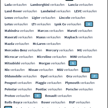
Lada
verkaufen
Lamborghini
verkaufen
Lancia
verkaufen
Land-Rover
verkaufen
Landwind
verkaufen
LEVC
verkaufen
Lexus
verkaufen
Ligier
verkaufen
Lincoln
verkaufen
Lotus
verkaufen
LTI
verkaufen
Lynk Co
verkaufen
M
Mahindra
verkaufen
Marcos
verkaufen
Maruti
verkaufen
Maserati
verkaufen
Maxus
verkaufen
Maybach
verkaufen
Mazda
verkaufen
McLaren
verkaufen
Mercedes-Benz
verkaufen
Mercury
verkaufen
MG
verkaufen
Microcar
verkaufen
Microlino
verkaufen
MINI
verkaufen
Mitsubishi
verkaufen
Morgan
verkaufen
N
Nio
verkaufen
Nissan
verkaufen
NSU
verkaufen
O
Oldsmobile
verkaufen
Opel
verkaufen
Ora
verkaufen
P
Peugeot
verkaufen
Piaggio
verkaufen
Plymouth
verkaufen
Polestar
verkaufen
Pontiac
verkaufen
Porsche
verkaufen
Proton
verkaufen
R
Renault
verkaufen
Rolls-Royce
verkaufen
Rover
verkaufen
RUF
verkaufen