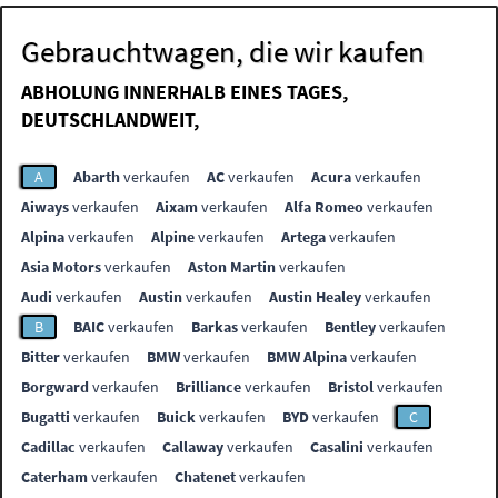
Gebrauchtwagen, die wir kaufen
ABHOLUNG INNERHALB EINES TAGES,
DEUTSCHLANDWEIT,
A
Abarth
verkaufen
AC
verkaufen
Acura
verkaufen
Aiways
verkaufen
Aixam
verkaufen
Alfa Romeo
verkaufen
Alpina
verkaufen
Alpine
verkaufen
Artega
verkaufen
Asia Motors
verkaufen
Aston Martin
verkaufen
Audi
verkaufen
Austin
verkaufen
Austin Healey
verkaufen
B
BAIC
verkaufen
Barkas
verkaufen
Bentley
verkaufen
Bitter
verkaufen
BMW
verkaufen
BMW Alpina
verkaufen
Borgward
verkaufen
Brilliance
verkaufen
Bristol
verkaufen
Bugatti
verkaufen
Buick
verkaufen
BYD
verkaufen
C
Cadillac
verkaufen
Callaway
verkaufen
Casalini
verkaufen
Caterham
verkaufen
Chatenet
verkaufen