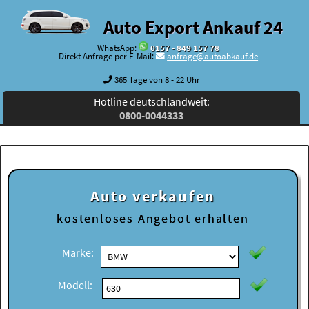
Auto Export Ankauf 24
WhatsApp:
0157 - 849 157 78
Direkt Anfrage per E-Mail:
anfrage@autoabkauf.de
365 Tage von 8 - 22 Uhr
Hotline deutschlandweit:
0800-0044333
Auto verkaufen
kostenloses
Angebot erhalten
Marke:
Modell: