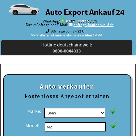
Auto Export Ankauf 24
WhatsApp:
0157 - 849 157 78
Direkt Anfrage per E-Mail:
anfrage@autoabkauf.de
365 Tage von 8 - 22 Uhr
>> > Wir sind momentan erreichbar! < <<
Hotline deutschlandweit:
0800-0044333
Auto verkaufen
kostenloses
Angebot erhalten
Marke:
Modell: