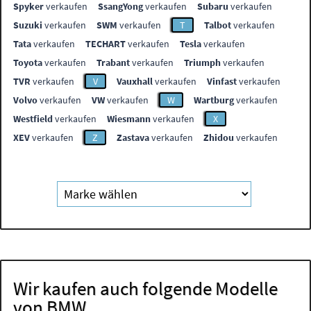
Spyker
verkaufen
SsangYong
verkaufen
Subaru
verkaufen
Suzuki
verkaufen
SWM
verkaufen
T
Talbot
verkaufen
Tata
verkaufen
TECHART
verkaufen
Tesla
verkaufen
Toyota
verkaufen
Trabant
verkaufen
Triumph
verkaufen
TVR
verkaufen
V
Vauxhall
verkaufen
Vinfast
verkaufen
Volvo
verkaufen
VW
verkaufen
W
Wartburg
verkaufen
Westfield
verkaufen
Wiesmann
verkaufen
X
XEV
verkaufen
Z
Zastava
verkaufen
Zhidou
verkaufen
Wir kaufen auch folgende Modelle
von BMW