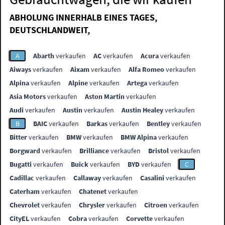
ABHOLUNG INNERHALB EINES TAGES,
DEUTSCHLANDWEIT,
A
Abarth
verkaufen
AC
verkaufen
Acura
verkaufen
Aiways
verkaufen
Aixam
verkaufen
Alfa Romeo
verkaufen
Alpina
verkaufen
Alpine
verkaufen
Artega
verkaufen
Asia Motors
verkaufen
Aston Martin
verkaufen
Audi
verkaufen
Austin
verkaufen
Austin Healey
verkaufen
B
BAIC
verkaufen
Barkas
verkaufen
Bentley
verkaufen
Bitter
verkaufen
BMW
verkaufen
BMW Alpina
verkaufen
Borgward
verkaufen
Brilliance
verkaufen
Bristol
verkaufen
Bugatti
verkaufen
Buick
verkaufen
BYD
verkaufen
C
Cadillac
verkaufen
Callaway
verkaufen
Casalini
verkaufen
Caterham
verkaufen
Chatenet
verkaufen
Chevrolet
verkaufen
Chrysler
verkaufen
Citroen
verkaufen
CityEL
verkaufen
Cobra
verkaufen
Corvette
verkaufen