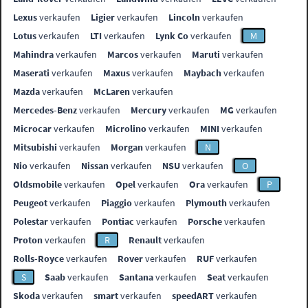
Lexus
verkaufen
Ligier
verkaufen
Lincoln
verkaufen
Lotus
verkaufen
LTI
verkaufen
Lynk Co
verkaufen
M
Mahindra
verkaufen
Marcos
verkaufen
Maruti
verkaufen
Maserati
verkaufen
Maxus
verkaufen
Maybach
verkaufen
Mazda
verkaufen
McLaren
verkaufen
Mercedes-Benz
verkaufen
Mercury
verkaufen
MG
verkaufen
Microcar
verkaufen
Microlino
verkaufen
MINI
verkaufen
Mitsubishi
verkaufen
Morgan
verkaufen
N
Nio
verkaufen
Nissan
verkaufen
NSU
verkaufen
O
Oldsmobile
verkaufen
Opel
verkaufen
Ora
verkaufen
P
Peugeot
verkaufen
Piaggio
verkaufen
Plymouth
verkaufen
Polestar
verkaufen
Pontiac
verkaufen
Porsche
verkaufen
Proton
verkaufen
R
Renault
verkaufen
Rolls-Royce
verkaufen
Rover
verkaufen
RUF
verkaufen
S
Saab
verkaufen
Santana
verkaufen
Seat
verkaufen
Skoda
verkaufen
smart
verkaufen
speedART
verkaufen