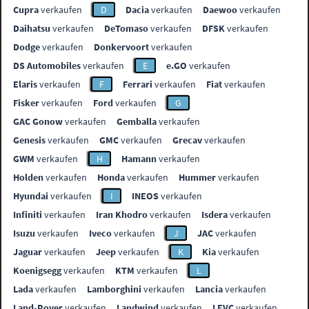
Cupra
verkaufen
D
Dacia
verkaufen
Daewoo
verkaufen
Daihatsu
verkaufen
DeTomaso
verkaufen
DFSK
verkaufen
Dodge
verkaufen
Donkervoort
verkaufen
DS Automobiles
verkaufen
E
e.GO
verkaufen
Elaris
verkaufen
F
Ferrari
verkaufen
Fiat
verkaufen
Fisker
verkaufen
Ford
verkaufen
G
GAC Gonow
verkaufen
Gemballa
verkaufen
Genesis
verkaufen
GMC
verkaufen
Grecav
verkaufen
GWM
verkaufen
H
Hamann
verkaufen
Holden
verkaufen
Honda
verkaufen
Hummer
verkaufen
Hyundai
verkaufen
I
INEOS
verkaufen
Infiniti
verkaufen
Iran Khodro
verkaufen
Isdera
verkaufen
Isuzu
verkaufen
Iveco
verkaufen
J
JAC
verkaufen
Jaguar
verkaufen
Jeep
verkaufen
K
Kia
verkaufen
Koenigsegg
verkaufen
KTM
verkaufen
L
Lada
verkaufen
Lamborghini
verkaufen
Lancia
verkaufen
Land-Rover
verkaufen
Landwind
verkaufen
LEVC
verkaufen