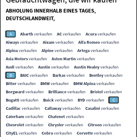
ABHOLUNG INNERHALB EINES TAGES,
DEUTSCHLANDWEIT,
A
Abarth
verkaufen
AC
verkaufen
Acura
verkaufen
Aiways
verkaufen
Aixam
verkaufen
Alfa Romeo
verkaufen
Alpina
verkaufen
Alpine
verkaufen
Artega
verkaufen
Asia Motors
verkaufen
Aston Martin
verkaufen
Audi
verkaufen
Austin
verkaufen
Austin Healey
verkaufen
B
BAIC
verkaufen
Barkas
verkaufen
Bentley
verkaufen
Bitter
verkaufen
BMW
verkaufen
BMW Alpina
verkaufen
Borgward
verkaufen
Brilliance
verkaufen
Bristol
verkaufen
Bugatti
verkaufen
Buick
verkaufen
BYD
verkaufen
C
Cadillac
verkaufen
Callaway
verkaufen
Casalini
verkaufen
Caterham
verkaufen
Chatenet
verkaufen
Chevrolet
verkaufen
Chrysler
verkaufen
Citroen
verkaufen
CityEL
verkaufen
Cobra
verkaufen
Corvette
verkaufen