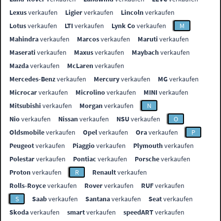
Lexus
verkaufen
Ligier
verkaufen
Lincoln
verkaufen
Lotus
verkaufen
LTI
verkaufen
Lynk Co
verkaufen
M
Mahindra
verkaufen
Marcos
verkaufen
Maruti
verkaufen
Maserati
verkaufen
Maxus
verkaufen
Maybach
verkaufen
Mazda
verkaufen
McLaren
verkaufen
Mercedes-Benz
verkaufen
Mercury
verkaufen
MG
verkaufen
Microcar
verkaufen
Microlino
verkaufen
MINI
verkaufen
Mitsubishi
verkaufen
Morgan
verkaufen
N
Nio
verkaufen
Nissan
verkaufen
NSU
verkaufen
O
Oldsmobile
verkaufen
Opel
verkaufen
Ora
verkaufen
P
Peugeot
verkaufen
Piaggio
verkaufen
Plymouth
verkaufen
Polestar
verkaufen
Pontiac
verkaufen
Porsche
verkaufen
Proton
verkaufen
R
Renault
verkaufen
Rolls-Royce
verkaufen
Rover
verkaufen
RUF
verkaufen
S
Saab
verkaufen
Santana
verkaufen
Seat
verkaufen
Skoda
verkaufen
smart
verkaufen
speedART
verkaufen