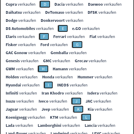
Cupra
verkaufen
D
Dacia
verkaufen
Daewoo
verkaufen
Daihatsu
verkaufen
DeTomaso
verkaufen
DFSK
verkaufen
Dodge
verkaufen
Donkervoort
verkaufen
DS Automobiles
verkaufen
E
e.GO
verkaufen
Elaris
verkaufen
F
Ferrari
verkaufen
Fiat
verkaufen
Fisker
verkaufen
Ford
verkaufen
G
GAC Gonow
verkaufen
Gemballa
verkaufen
Genesis
verkaufen
GMC
verkaufen
Grecav
verkaufen
GWM
verkaufen
H
Hamann
verkaufen
Holden
verkaufen
Honda
verkaufen
Hummer
verkaufen
Hyundai
verkaufen
I
INEOS
verkaufen
Infiniti
verkaufen
Iran Khodro
verkaufen
Isdera
verkaufen
Isuzu
verkaufen
Iveco
verkaufen
J
JAC
verkaufen
Jaguar
verkaufen
Jeep
verkaufen
K
Kia
verkaufen
Koenigsegg
verkaufen
KTM
verkaufen
L
Lada
verkaufen
Lamborghini
verkaufen
Lancia
verkaufen
Land-Rover
verkaufen
Landwind
verkaufen
LEVC
verkaufen