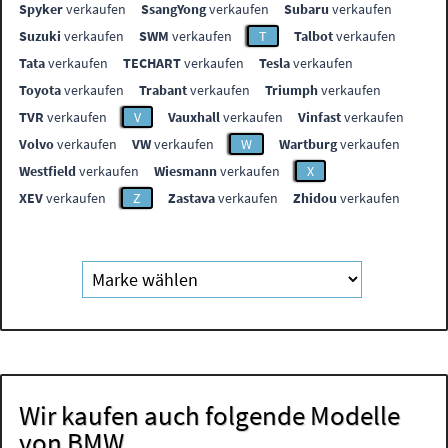
Spyker
verkaufen
SsangYong
verkaufen
Subaru
verkaufen
Suzuki
verkaufen
SWM
verkaufen
T
Talbot
verkaufen
Tata
verkaufen
TECHART
verkaufen
Tesla
verkaufen
Toyota
verkaufen
Trabant
verkaufen
Triumph
verkaufen
TVR
verkaufen
V
Vauxhall
verkaufen
Vinfast
verkaufen
Volvo
verkaufen
VW
verkaufen
W
Wartburg
verkaufen
Westfield
verkaufen
Wiesmann
verkaufen
X
XEV
verkaufen
Z
Zastava
verkaufen
Zhidou
verkaufen
Wir kaufen auch folgende Modelle
von BMW