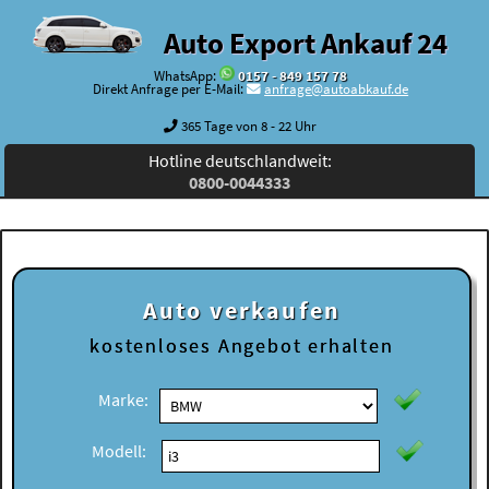
Auto Export Ankauf 24
WhatsApp:
0157 - 849 157 78
Direkt Anfrage per E-Mail:
anfrage@autoabkauf.de
365 Tage von 8 - 22 Uhr
Hotline deutschlandweit:
0800-0044333
Auto verkaufen
kostenloses
Angebot erhalten
Marke:
Modell: