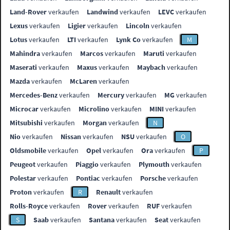
Land-Rover
verkaufen
Landwind
verkaufen
LEVC
verkaufen
Lexus
verkaufen
Ligier
verkaufen
Lincoln
verkaufen
Lotus
verkaufen
LTI
verkaufen
Lynk Co
verkaufen
M
Mahindra
verkaufen
Marcos
verkaufen
Maruti
verkaufen
Maserati
verkaufen
Maxus
verkaufen
Maybach
verkaufen
Mazda
verkaufen
McLaren
verkaufen
Mercedes-Benz
verkaufen
Mercury
verkaufen
MG
verkaufen
Microcar
verkaufen
Microlino
verkaufen
MINI
verkaufen
Mitsubishi
verkaufen
Morgan
verkaufen
N
Nio
verkaufen
Nissan
verkaufen
NSU
verkaufen
O
Oldsmobile
verkaufen
Opel
verkaufen
Ora
verkaufen
P
Peugeot
verkaufen
Piaggio
verkaufen
Plymouth
verkaufen
Polestar
verkaufen
Pontiac
verkaufen
Porsche
verkaufen
Proton
verkaufen
R
Renault
verkaufen
Rolls-Royce
verkaufen
Rover
verkaufen
RUF
verkaufen
S
Saab
verkaufen
Santana
verkaufen
Seat
verkaufen