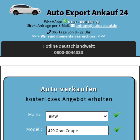
Auto Export Ankauf 24
WhatsApp:
0157 - 849 157 78
Direkt Anfrage per E-Mail:
anfrage@autoabkauf.de
365 Tage von 8 - 22 Uhr
>> > Wir sind momentan erreichbar! < <<
Hotline deutschlandweit:
0800-0044333
Auto verkaufen
kostenloses
Angebot erhalten
Marke:
Modell: