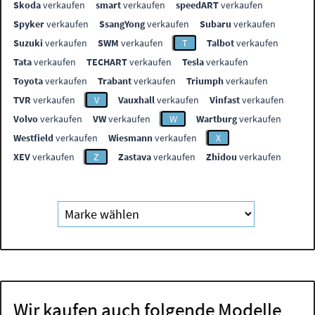
Skoda
verkaufen
smart
verkaufen
speedART
verkaufen
Spyker
verkaufen
SsangYong
verkaufen
Subaru
verkaufen
Suzuki
verkaufen
SWM
verkaufen
T
Talbot
verkaufen
Tata
verkaufen
TECHART
verkaufen
Tesla
verkaufen
Toyota
verkaufen
Trabant
verkaufen
Triumph
verkaufen
TVR
verkaufen
V
Vauxhall
verkaufen
Vinfast
verkaufen
Volvo
verkaufen
VW
verkaufen
W
Wartburg
verkaufen
Westfield
verkaufen
Wiesmann
verkaufen
X
XEV
verkaufen
Z
Zastava
verkaufen
Zhidou
verkaufen
Wir kaufen auch folgende Modelle