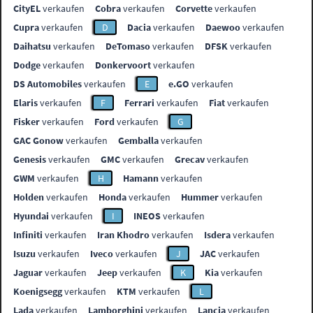
CityEL
verkaufen
Cobra
verkaufen
Corvette
verkaufen
Cupra
verkaufen
D
Dacia
verkaufen
Daewoo
verkaufen
Daihatsu
verkaufen
DeTomaso
verkaufen
DFSK
verkaufen
Dodge
verkaufen
Donkervoort
verkaufen
DS Automobiles
verkaufen
E
e.GO
verkaufen
Elaris
verkaufen
F
Ferrari
verkaufen
Fiat
verkaufen
Fisker
verkaufen
Ford
verkaufen
G
GAC Gonow
verkaufen
Gemballa
verkaufen
Genesis
verkaufen
GMC
verkaufen
Grecav
verkaufen
GWM
verkaufen
H
Hamann
verkaufen
Holden
verkaufen
Honda
verkaufen
Hummer
verkaufen
Hyundai
verkaufen
I
INEOS
verkaufen
Infiniti
verkaufen
Iran Khodro
verkaufen
Isdera
verkaufen
Isuzu
verkaufen
Iveco
verkaufen
J
JAC
verkaufen
Jaguar
verkaufen
Jeep
verkaufen
K
Kia
verkaufen
Koenigsegg
verkaufen
KTM
verkaufen
L
Lada
verkaufen
Lamborghini
verkaufen
Lancia
verkaufen