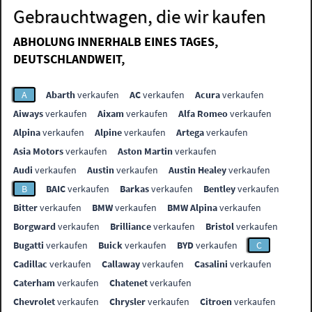
Gebrauchtwagen, die wir kaufen
ABHOLUNG INNERHALB EINES TAGES,
DEUTSCHLANDWEIT,
A
Abarth
verkaufen
AC
verkaufen
Acura
verkaufen
Aiways
verkaufen
Aixam
verkaufen
Alfa Romeo
verkaufen
Alpina
verkaufen
Alpine
verkaufen
Artega
verkaufen
Asia Motors
verkaufen
Aston Martin
verkaufen
Audi
verkaufen
Austin
verkaufen
Austin Healey
verkaufen
B
BAIC
verkaufen
Barkas
verkaufen
Bentley
verkaufen
Bitter
verkaufen
BMW
verkaufen
BMW Alpina
verkaufen
Borgward
verkaufen
Brilliance
verkaufen
Bristol
verkaufen
Bugatti
verkaufen
Buick
verkaufen
BYD
verkaufen
C
Cadillac
verkaufen
Callaway
verkaufen
Casalini
verkaufen
Caterham
verkaufen
Chatenet
verkaufen
Chevrolet
verkaufen
Chrysler
verkaufen
Citroen
verkaufen