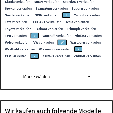
Skoda
verkaufen
smart
verkaufen
speedART
verkaufen
Spyker
verkaufen
SsangYong
verkaufen
Subaru
verkaufen
Suzuki
verkaufen
SWM
verkaufen
T
Talbot
verkaufen
Tata
verkaufen
TECHART
verkaufen
Tesla
verkaufen
Toyota
verkaufen
Trabant
verkaufen
Triumph
verkaufen
TVR
verkaufen
V
Vauxhall
verkaufen
Vinfast
verkaufen
Volvo
verkaufen
VW
verkaufen
W
Wartburg
verkaufen
Westfield
verkaufen
Wiesmann
verkaufen
X
XEV
verkaufen
Z
Zastava
verkaufen
Zhidou
verkaufen
Wir kaufen auch folgende Modelle