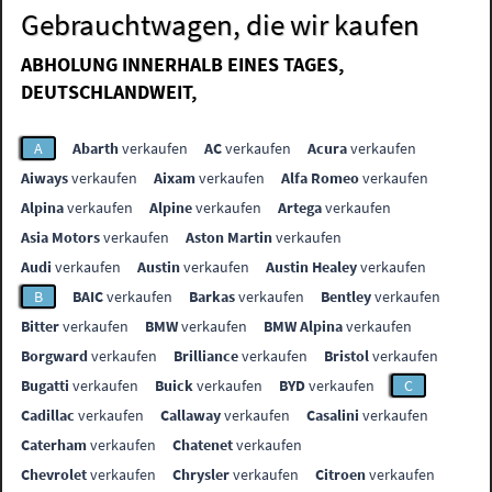
Gebrauchtwagen, die wir kaufen
ABHOLUNG INNERHALB EINES TAGES,
DEUTSCHLANDWEIT,
A
Abarth
verkaufen
AC
verkaufen
Acura
verkaufen
Aiways
verkaufen
Aixam
verkaufen
Alfa Romeo
verkaufen
Alpina
verkaufen
Alpine
verkaufen
Artega
verkaufen
Asia Motors
verkaufen
Aston Martin
verkaufen
Audi
verkaufen
Austin
verkaufen
Austin Healey
verkaufen
B
BAIC
verkaufen
Barkas
verkaufen
Bentley
verkaufen
Bitter
verkaufen
BMW
verkaufen
BMW Alpina
verkaufen
Borgward
verkaufen
Brilliance
verkaufen
Bristol
verkaufen
Bugatti
verkaufen
Buick
verkaufen
BYD
verkaufen
C
Cadillac
verkaufen
Callaway
verkaufen
Casalini
verkaufen
Caterham
verkaufen
Chatenet
verkaufen
Chevrolet
verkaufen
Chrysler
verkaufen
Citroen
verkaufen