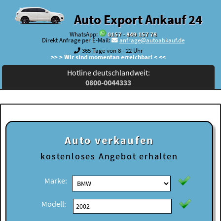
Auto Export Ankauf 24
WhatsApp:
0157 - 849 157 78
Direkt Anfrage per E-Mail:
anfrage@autoabkauf.de
365 Tage von 8 - 22 Uhr
>> > Wir sind momentan erreichbar! < <<
Hotline deutschlandweit:
0800-0044333
Auto verkaufen
kostenloses
Angebot erhalten
Marke:
Modell: