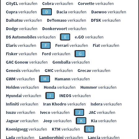
CityEL
verkaufen
Cobra
verkaufen
Corvette
verkaufen
Cupra
verkaufen
D
Dacia
verkaufen
Daewoo
verkaufen
Daihatsu
verkaufen
DeTomaso
verkaufen
DFSK
verkaufen
Dodge
verkaufen
Donkervoort
verkaufen
DS Automobiles
verkaufen
E
e.GO
verkaufen
Elaris
verkaufen
F
Ferrari
verkaufen
Fiat
verkaufen
Fisker
verkaufen
Ford
verkaufen
G
GAC Gonow
verkaufen
Gemballa
verkaufen
Genesis
verkaufen
GMC
verkaufen
Grecav
verkaufen
GWM
verkaufen
H
Hamann
verkaufen
Holden
verkaufen
Honda
verkaufen
Hummer
verkaufen
Hyundai
verkaufen
I
INEOS
verkaufen
Infiniti
verkaufen
Iran Khodro
verkaufen
Isdera
verkaufen
Isuzu
verkaufen
Iveco
verkaufen
J
JAC
verkaufen
Jaguar
verkaufen
Jeep
verkaufen
K
Kia
verkaufen
Koenigsegg
verkaufen
KTM
verkaufen
L
Lada
verkaufen
Lamborghini
verkaufen
Lancia
verkaufen