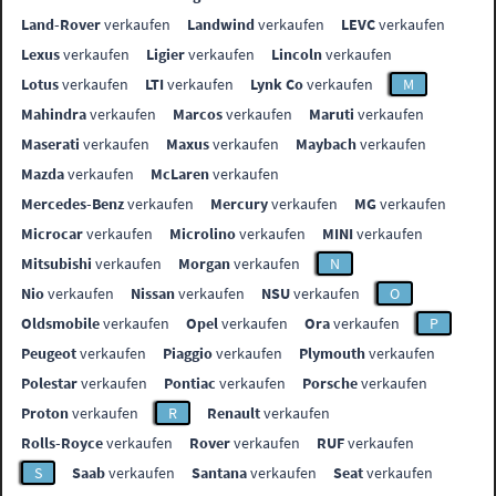
Land-Rover
verkaufen
Landwind
verkaufen
LEVC
verkaufen
Lexus
verkaufen
Ligier
verkaufen
Lincoln
verkaufen
Lotus
verkaufen
LTI
verkaufen
Lynk Co
verkaufen
M
Mahindra
verkaufen
Marcos
verkaufen
Maruti
verkaufen
Maserati
verkaufen
Maxus
verkaufen
Maybach
verkaufen
Mazda
verkaufen
McLaren
verkaufen
Mercedes-Benz
verkaufen
Mercury
verkaufen
MG
verkaufen
Microcar
verkaufen
Microlino
verkaufen
MINI
verkaufen
Mitsubishi
verkaufen
Morgan
verkaufen
N
Nio
verkaufen
Nissan
verkaufen
NSU
verkaufen
O
Oldsmobile
verkaufen
Opel
verkaufen
Ora
verkaufen
P
Peugeot
verkaufen
Piaggio
verkaufen
Plymouth
verkaufen
Polestar
verkaufen
Pontiac
verkaufen
Porsche
verkaufen
Proton
verkaufen
R
Renault
verkaufen
Rolls-Royce
verkaufen
Rover
verkaufen
RUF
verkaufen
S
Saab
verkaufen
Santana
verkaufen
Seat
verkaufen