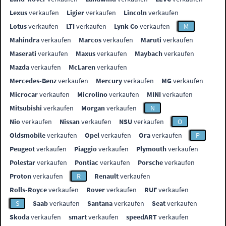
Lexus
verkaufen
Ligier
verkaufen
Lincoln
verkaufen
Lotus
verkaufen
LTI
verkaufen
Lynk Co
verkaufen
M
Mahindra
verkaufen
Marcos
verkaufen
Maruti
verkaufen
Maserati
verkaufen
Maxus
verkaufen
Maybach
verkaufen
Mazda
verkaufen
McLaren
verkaufen
Mercedes-Benz
verkaufen
Mercury
verkaufen
MG
verkaufen
Microcar
verkaufen
Microlino
verkaufen
MINI
verkaufen
Mitsubishi
verkaufen
Morgan
verkaufen
N
Nio
verkaufen
Nissan
verkaufen
NSU
verkaufen
O
Oldsmobile
verkaufen
Opel
verkaufen
Ora
verkaufen
P
Peugeot
verkaufen
Piaggio
verkaufen
Plymouth
verkaufen
Polestar
verkaufen
Pontiac
verkaufen
Porsche
verkaufen
Proton
verkaufen
R
Renault
verkaufen
Rolls-Royce
verkaufen
Rover
verkaufen
RUF
verkaufen
S
Saab
verkaufen
Santana
verkaufen
Seat
verkaufen
Skoda
verkaufen
smart
verkaufen
speedART
verkaufen