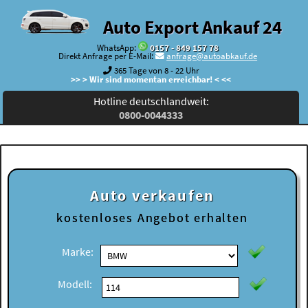
Auto Export Ankauf 24
WhatsApp:
0157 - 849 157 78
Direkt Anfrage per E-Mail:
anfrage@autoabkauf.de
365 Tage von 8 - 22 Uhr
>> > Wir sind momentan erreichbar! < <<
Hotline deutschlandweit:
0800-0044333
Auto verkaufen
kostenloses
Angebot erhalten
Marke:
Modell: