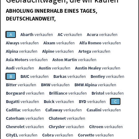
ABHOLUNG INNERHALB EINES TAGES,
DEUTSCHLANDWEIT,
A
Abarth
verkaufen
AC
verkaufen
Acura
verkaufen
Aiways
verkaufen
Aixam
verkaufen
Alfa Romeo
verkaufen
Alpina
verkaufen
Alpine
verkaufen
Artega
verkaufen
Asia Motors
verkaufen
Aston Martin
verkaufen
Audi
verkaufen
Austin
verkaufen
Austin Healey
verkaufen
B
BAIC
verkaufen
Barkas
verkaufen
Bentley
verkaufen
Bitter
verkaufen
BMW
verkaufen
BMW Alpina
verkaufen
Borgward
verkaufen
Brilliance
verkaufen
Bristol
verkaufen
Bugatti
verkaufen
Buick
verkaufen
BYD
verkaufen
C
Cadillac
verkaufen
Callaway
verkaufen
Casalini
verkaufen
Caterham
verkaufen
Chatenet
verkaufen
Chevrolet
verkaufen
Chrysler
verkaufen
Citroen
verkaufen
CityEL
verkaufen
Cobra
verkaufen
Corvette
verkaufen