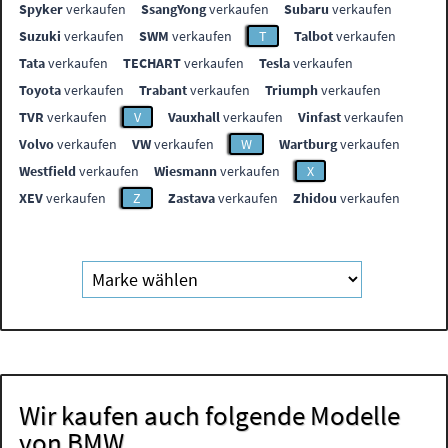
Spyker
verkaufen
SsangYong
verkaufen
Subaru
verkaufen
Suzuki
verkaufen
SWM
verkaufen
T
Talbot
verkaufen
Tata
verkaufen
TECHART
verkaufen
Tesla
verkaufen
Toyota
verkaufen
Trabant
verkaufen
Triumph
verkaufen
TVR
verkaufen
V
Vauxhall
verkaufen
Vinfast
verkaufen
Volvo
verkaufen
VW
verkaufen
W
Wartburg
verkaufen
Westfield
verkaufen
Wiesmann
verkaufen
X
XEV
verkaufen
Z
Zastava
verkaufen
Zhidou
verkaufen
Wir kaufen auch folgende Modelle
von BMW