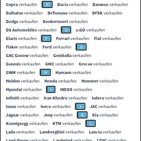
Cupra
verkaufen
D
Dacia
verkaufen
Daewoo
verkaufen
Daihatsu
verkaufen
DeTomaso
verkaufen
DFSK
verkaufen
Dodge
verkaufen
Donkervoort
verkaufen
DS Automobiles
verkaufen
E
e.GO
verkaufen
Elaris
verkaufen
F
Ferrari
verkaufen
Fiat
verkaufen
Fisker
verkaufen
Ford
verkaufen
G
GAC Gonow
verkaufen
Gemballa
verkaufen
Genesis
verkaufen
GMC
verkaufen
Grecav
verkaufen
GWM
verkaufen
H
Hamann
verkaufen
Holden
verkaufen
Honda
verkaufen
Hummer
verkaufen
Hyundai
verkaufen
I
INEOS
verkaufen
Infiniti
verkaufen
Iran Khodro
verkaufen
Isdera
verkaufen
Isuzu
verkaufen
Iveco
verkaufen
J
JAC
verkaufen
Jaguar
verkaufen
Jeep
verkaufen
K
Kia
verkaufen
Koenigsegg
verkaufen
KTM
verkaufen
L
Lada
verkaufen
Lamborghini
verkaufen
Lancia
verkaufen
Land-Rover
verkaufen
Landwind
verkaufen
LEVC
verkaufen