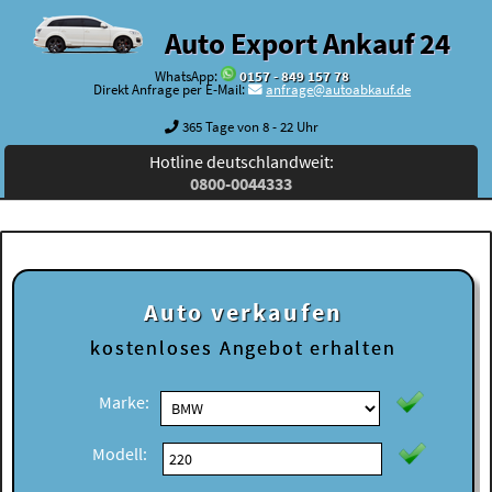
Auto Export Ankauf 24
WhatsApp:
0157 - 849 157 78
Direkt Anfrage per E-Mail:
anfrage@autoabkauf.de
365 Tage von 8 - 22 Uhr
Hotline deutschlandweit:
0800-0044333
Auto verkaufen
kostenloses
Angebot erhalten
Marke:
Modell: