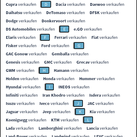
Cupra
verkaufen
D
Dacia
verkaufen
Daewoo
verkaufen
Daihatsu
verkaufen
DeTomaso
verkaufen
DFSK
verkaufen
Dodge
verkaufen
Donkervoort
verkaufen
DS Automobiles
verkaufen
E
e.GO
verkaufen
Elaris
verkaufen
F
Ferrari
verkaufen
Fiat
verkaufen
Fisker
verkaufen
Ford
verkaufen
G
GAC Gonow
verkaufen
Gemballa
verkaufen
Genesis
verkaufen
GMC
verkaufen
Grecav
verkaufen
GWM
verkaufen
H
Hamann
verkaufen
Holden
verkaufen
Honda
verkaufen
Hummer
verkaufen
Hyundai
verkaufen
I
INEOS
verkaufen
Infiniti
verkaufen
Iran Khodro
verkaufen
Isdera
verkaufen
Isuzu
verkaufen
Iveco
verkaufen
J
JAC
verkaufen
Jaguar
verkaufen
Jeep
verkaufen
K
Kia
verkaufen
Koenigsegg
verkaufen
KTM
verkaufen
L
Lada
verkaufen
Lamborghini
verkaufen
Lancia
verkaufen
Land-Rover
verkaufen
Landwind
verkaufen
LEVC
verkaufen