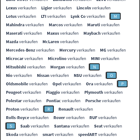
Lexus
verkaufen
Ligier
verkaufen
Lincoln
verkaufen
Lotus
verkaufen
LTI
verkaufen
Lynk Co
verkaufen
M
Mahindra
verkaufen
Marcos
verkaufen
Maruti
verkaufen
Maserati
verkaufen
Maxus
verkaufen
Maybach
verkaufen
Mazda
verkaufen
McLaren
verkaufen
Mercedes-Benz
verkaufen
Mercury
verkaufen
MG
verkaufen
Microcar
verkaufen
Microlino
verkaufen
MINI
verkaufen
Mitsubishi
verkaufen
Morgan
verkaufen
N
Nio
verkaufen
Nissan
verkaufen
NSU
verkaufen
O
Oldsmobile
verkaufen
Opel
verkaufen
Ora
verkaufen
P
Peugeot
verkaufen
Piaggio
verkaufen
Plymouth
verkaufen
Polestar
verkaufen
Pontiac
verkaufen
Porsche
verkaufen
Proton
verkaufen
R
Renault
verkaufen
Rolls-Royce
verkaufen
Rover
verkaufen
RUF
verkaufen
S
Saab
verkaufen
Santana
verkaufen
Seat
verkaufen
Skoda
verkaufen
smart
verkaufen
speedART
verkaufen