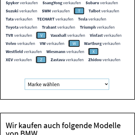
Spyker
verkaufen
SsangYong
verkaufen
Subaru
verkaufen
Suzuki
verkaufen
SWM
verkaufen
T
Talbot
verkaufen
Tata
verkaufen
TECHART
verkaufen
Tesla
verkaufen
Toyota
verkaufen
Trabant
verkaufen
Triumph
verkaufen
TVR
verkaufen
V
Vauxhall
verkaufen
Vinfast
verkaufen
Volvo
verkaufen
VW
verkaufen
W
Wartburg
verkaufen
Westfield
verkaufen
Wiesmann
verkaufen
X
XEV
verkaufen
Z
Zastava
verkaufen
Zhidou
verkaufen
Wir kaufen auch folgende Modelle
von BMW