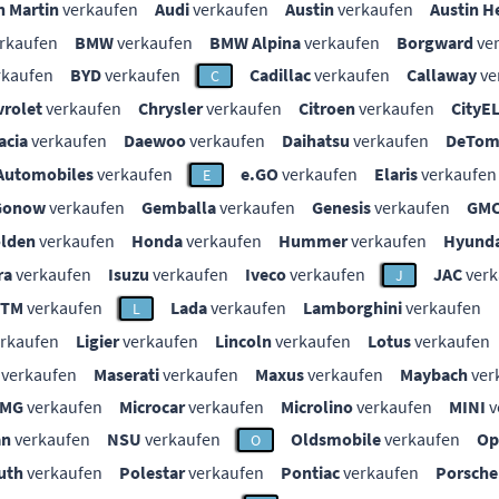
n Martin
verkaufen
Audi
verkaufen
Austin
verkaufen
Austin H
rkaufen
BMW
verkaufen
BMW Alpina
verkaufen
Borgward
ve
rkaufen
BYD
verkaufen
Cadillac
verkaufen
Callaway
ve
C
vrolet
verkaufen
Chrysler
verkaufen
Citroen
verkaufen
CityE
acia
verkaufen
Daewoo
verkaufen
Daihatsu
verkaufen
DeTom
Automobiles
verkaufen
e.GO
verkaufen
Elaris
verkaufen
E
Gonow
verkaufen
Gemballa
verkaufen
Genesis
verkaufen
GM
lden
verkaufen
Honda
verkaufen
Hummer
verkaufen
Hyunda
ra
verkaufen
Isuzu
verkaufen
Iveco
verkaufen
JAC
verk
J
KTM
verkaufen
Lada
verkaufen
Lamborghini
verkaufen
L
rkaufen
Ligier
verkaufen
Lincoln
verkaufen
Lotus
verkaufen
verkaufen
Maserati
verkaufen
Maxus
verkaufen
Maybach
ver
MG
verkaufen
Microcar
verkaufen
Microlino
verkaufen
MINI
v
an
verkaufen
NSU
verkaufen
Oldsmobile
verkaufen
Op
O
uth
verkaufen
Polestar
verkaufen
Pontiac
verkaufen
Porsche