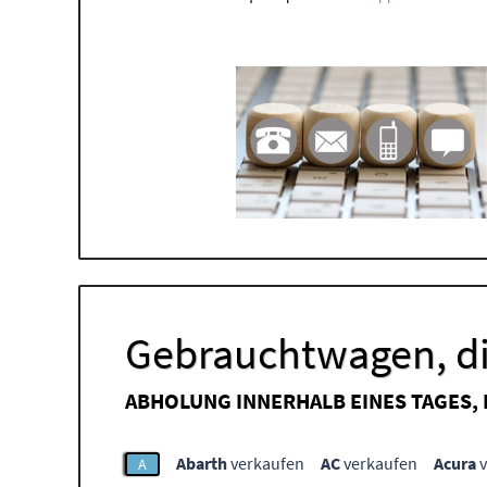
Gebrauchtwagen, di
ABHOLUNG INNERHALB EINES TAGES,
Abarth
verkaufen
AC
verkaufen
Acura
v
A