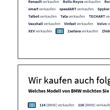
Renault
verkaufen
Rolls-Royce
verkaufen
Ro
smart
verkaufen
speedART
verkaufen
Spyker
Talbot
verkaufen
Tata
verkaufen
TECHART
ve
Vauxhall
verkaufen
Vinfast
verkaufen
Volvo
v
XEV
verkaufen
Zastava
verkaufen
Zhid
Z
Wir kaufen auch fo
Welches Modell von BMW möchten Sie 
114
(BMW) verkaufen
116
(BMW) verkauf
1