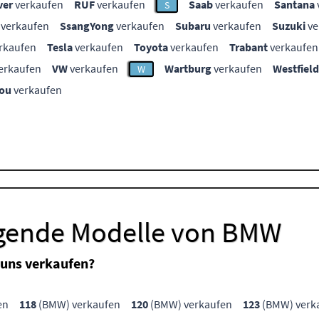
ver
verkaufen
RUF
verkaufen
Saab
verkaufen
Santana
S
verkaufen
SsangYong
verkaufen
Subaru
verkaufen
Suzuki
ve
rkaufen
Tesla
verkaufen
Toyota
verkaufen
Trabant
verkaufen
erkaufen
VW
verkaufen
Wartburg
verkaufen
Westfield
W
ou
verkaufen
lgende Modelle von BMW
uns verkaufen?
en
118
(BMW) verkaufen
120
(BMW) verkaufen
123
(BMW) verk