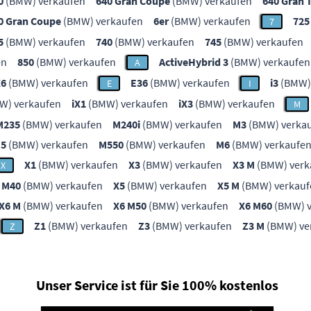
0
(BMW) verkaufen
640 Gran Coupe
(BMW) verkaufen
640 Gran 
0 Gran Coupe
(BMW) verkaufen
6er
(BMW) verkaufen
725
7
5
(BMW) verkaufen
740
(BMW) verkaufen
745
(BMW) verkaufen
en
850
(BMW) verkaufen
ActiveHybrid 3
(BMW) verkaufen
A
X6
(BMW) verkaufen
E36
(BMW) verkaufen
i3
(BMW)
E
I
W) verkaufen
iX1
(BMW) verkaufen
iX3
(BMW) verkaufen
M
M235
(BMW) verkaufen
M240i
(BMW) verkaufen
M3
(BMW) verka
5
(BMW) verkaufen
M550
(BMW) verkaufen
M6
(BMW) verkaufe
X1
(BMW) verkaufen
X3
(BMW) verkaufen
X3 M
(BMW) verk
X
 M40
(BMW) verkaufen
X5
(BMW) verkaufen
X5 M
(BMW) verkauf
X6 M
(BMW) verkaufen
X6 M50
(BMW) verkaufen
X6 M60
(BMW) v
Z1
(BMW) verkaufen
Z3
(BMW) verkaufen
Z3 M
(BMW) ve
Z
Unser Service ist für Sie 100% kostenlos