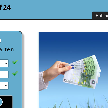
f 24
Hotlin
n
alten