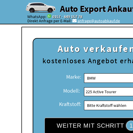
Auto Export Ankau
WhatsApp:
0157 - 849 157 78
Direkt Anfrage per E-Mail:
anfrage@autoabkauf.de
Auto verkaufe
kostenloses
Angebot erh
Marke:
Modell:
Kraftstoff:
WEITER MIT SCHRITT
1