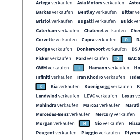
Artega
verkaufen
Asia Motors
verkaufen
Asto
Barkas
verkaufen
Bentley
verkaufen
Bitter
ve
Bristol
verkaufen
Bugatti
verkaufen
Buick
ve
Caterham
verkaufen
Chatenet
verkaufen
Che
Corvette
verkaufen
Cupra
verkaufen
D
D
Dodge
verkaufen
Donkervoort
verkaufen
DS 
Fisker
verkaufen
Ford
verkaufen
GAC 
G
GWM
verkaufen
Hamann
verkaufen
Ho
H
Infiniti
verkaufen
Iran Khodro
verkaufen
Isde
Kia
verkaufen
Koenigsegg
verkaufen
K
Landwind
verkaufen
LEVC
verkaufen
Lexus
ve
Mahindra
verkaufen
Marcos
verkaufen
Maruti
Mercedes-Benz
verkaufen
Mercury
verkaufen
Morgan
verkaufen
Nio
verkaufen
Niss
N
Peugeot
verkaufen
Piaggio
verkaufen
Plymo