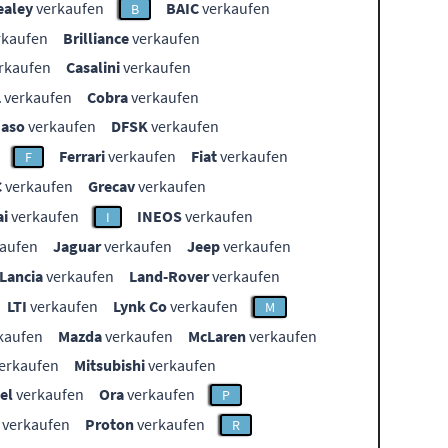
ealey
verkaufen
BAIC
verkaufen
B
rkaufen
Brilliance
verkaufen
rkaufen
Casalini
verkaufen
L
verkaufen
Cobra
verkaufen
aso
verkaufen
DFSK
verkaufen
Ferrari
verkaufen
Fiat
verkaufen
F
C
verkaufen
Grecav
verkaufen
i
verkaufen
INEOS
verkaufen
I
aufen
Jaguar
verkaufen
Jeep
verkaufen
Lancia
verkaufen
Land-Rover
verkaufen
LTI
verkaufen
Lynk Co
verkaufen
M
kaufen
Mazda
verkaufen
McLaren
verkaufen
erkaufen
Mitsubishi
verkaufen
el
verkaufen
Ora
verkaufen
P
verkaufen
Proton
verkaufen
R