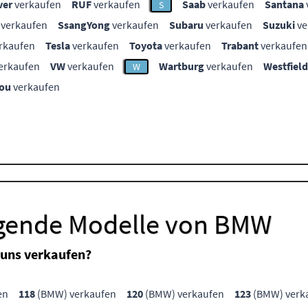
ver
verkaufen
RUF
verkaufen
Saab
verkaufen
Santana
S
verkaufen
SsangYong
verkaufen
Subaru
verkaufen
Suzuki
ve
rkaufen
Tesla
verkaufen
Toyota
verkaufen
Trabant
verkaufen
erkaufen
VW
verkaufen
Wartburg
verkaufen
Westfield
W
ou
verkaufen
lgende Modelle von BMW
uns verkaufen?
en
118
(BMW) verkaufen
120
(BMW) verkaufen
123
(BMW) verk