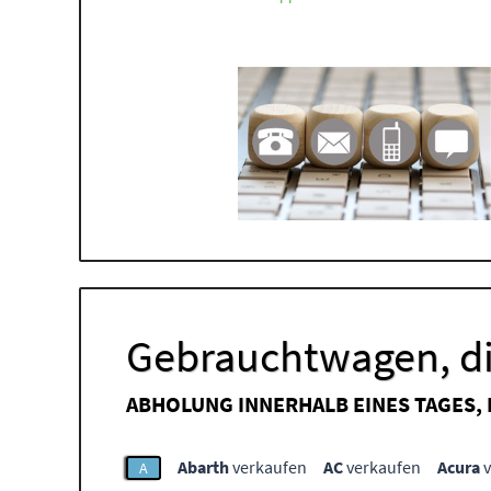
Gebrauchtwagen, di
ABHOLUNG INNERHALB EINES TAGES,
Abarth
verkaufen
AC
verkaufen
Acura
v
A