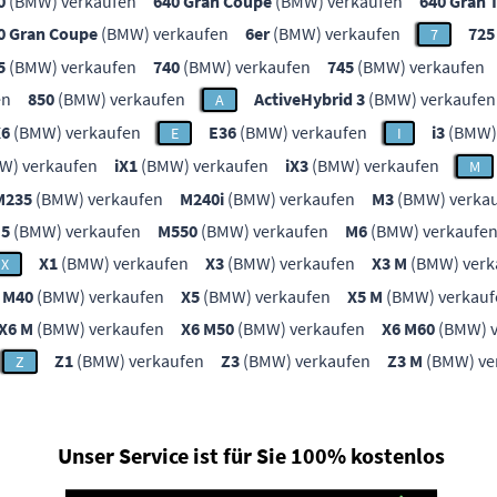
0
(BMW) verkaufen
640 Gran Coupe
(BMW) verkaufen
640 Gran 
0 Gran Coupe
(BMW) verkaufen
6er
(BMW) verkaufen
725
7
5
(BMW) verkaufen
740
(BMW) verkaufen
745
(BMW) verkaufen
en
850
(BMW) verkaufen
ActiveHybrid 3
(BMW) verkaufen
A
X6
(BMW) verkaufen
E36
(BMW) verkaufen
i3
(BMW)
E
I
W) verkaufen
iX1
(BMW) verkaufen
iX3
(BMW) verkaufen
M
M235
(BMW) verkaufen
M240i
(BMW) verkaufen
M3
(BMW) verka
5
(BMW) verkaufen
M550
(BMW) verkaufen
M6
(BMW) verkaufe
X1
(BMW) verkaufen
X3
(BMW) verkaufen
X3 M
(BMW) verk
X
 M40
(BMW) verkaufen
X5
(BMW) verkaufen
X5 M
(BMW) verkauf
X6 M
(BMW) verkaufen
X6 M50
(BMW) verkaufen
X6 M60
(BMW) v
Z1
(BMW) verkaufen
Z3
(BMW) verkaufen
Z3 M
(BMW) ve
Z
Unser Service ist für Sie 100% kostenlos