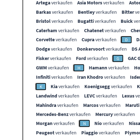
Artega
verkaufen
Asia Motors
verkaufen
Asto
Barkas
verkaufen
Bentley
verkaufen
Bitter
ve
Bristol
verkaufen
Bugatti
verkaufen
Buick
ve
Caterham
verkaufen
Chatenet
verkaufen
Che
Corvette
verkaufen
Cupra
verkaufen
D
D
Dodge
verkaufen
Donkervoort
verkaufen
DS 
Fisker
verkaufen
Ford
verkaufen
GAC 
G
GWM
verkaufen
Hamann
verkaufen
Ho
H
Infiniti
verkaufen
Iran Khodro
verkaufen
Isde
Kia
verkaufen
Koenigsegg
verkaufen
K
Landwind
verkaufen
LEVC
verkaufen
Lexus
ve
Mahindra
verkaufen
Marcos
verkaufen
Maruti
Mercedes-Benz
verkaufen
Mercury
verkaufen
Morgan
verkaufen
Nio
verkaufen
Niss
N
Peugeot
verkaufen
Piaggio
verkaufen
Plymo