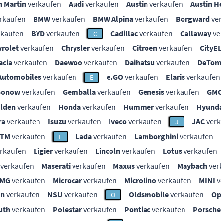
n Martin
verkaufen
Audi
verkaufen
Austin
verkaufen
Austin H
rkaufen
BMW
verkaufen
BMW Alpina
verkaufen
Borgward
ve
rkaufen
BYD
verkaufen
Cadillac
verkaufen
Callaway
ve
C
vrolet
verkaufen
Chrysler
verkaufen
Citroen
verkaufen
CityE
acia
verkaufen
Daewoo
verkaufen
Daihatsu
verkaufen
DeTom
Automobiles
verkaufen
e.GO
verkaufen
Elaris
verkaufen
E
Gonow
verkaufen
Gemballa
verkaufen
Genesis
verkaufen
GM
lden
verkaufen
Honda
verkaufen
Hummer
verkaufen
Hyunda
ra
verkaufen
Isuzu
verkaufen
Iveco
verkaufen
JAC
verk
J
KTM
verkaufen
Lada
verkaufen
Lamborghini
verkaufen
L
rkaufen
Ligier
verkaufen
Lincoln
verkaufen
Lotus
verkaufen
verkaufen
Maserati
verkaufen
Maxus
verkaufen
Maybach
ver
MG
verkaufen
Microcar
verkaufen
Microlino
verkaufen
MINI
v
an
verkaufen
NSU
verkaufen
Oldsmobile
verkaufen
Op
O
uth
verkaufen
Polestar
verkaufen
Pontiac
verkaufen
Porsche