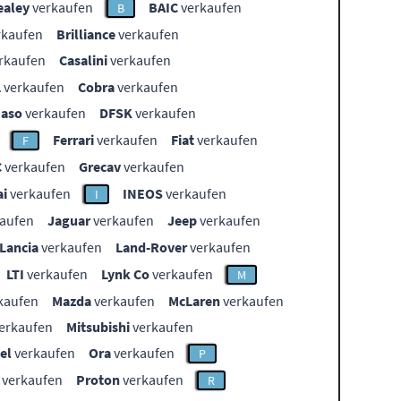
ealey
verkaufen
BAIC
verkaufen
B
rkaufen
Brilliance
verkaufen
rkaufen
Casalini
verkaufen
L
verkaufen
Cobra
verkaufen
aso
verkaufen
DFSK
verkaufen
Ferrari
verkaufen
Fiat
verkaufen
F
C
verkaufen
Grecav
verkaufen
i
verkaufen
INEOS
verkaufen
I
aufen
Jaguar
verkaufen
Jeep
verkaufen
Lancia
verkaufen
Land-Rover
verkaufen
LTI
verkaufen
Lynk Co
verkaufen
M
kaufen
Mazda
verkaufen
McLaren
verkaufen
erkaufen
Mitsubishi
verkaufen
el
verkaufen
Ora
verkaufen
P
verkaufen
Proton
verkaufen
R