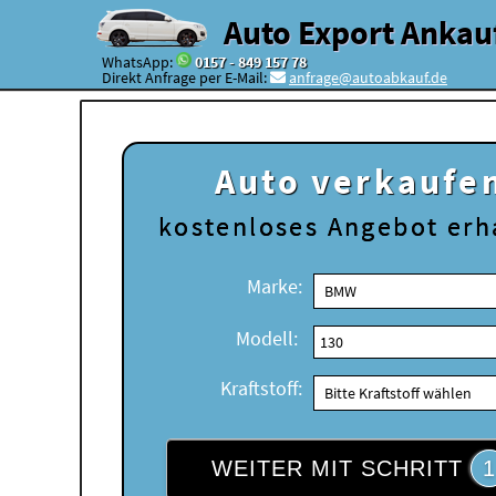
Auto Export Ankau
WhatsApp:
0157 - 849 157 78
Direkt Anfrage per E-Mail:
anfrage@autoabkauf.de
Auto verkaufe
kostenloses
Angebot erh
Marke:
Modell:
Kraftstoff:
WEITER MIT SCHRITT
1