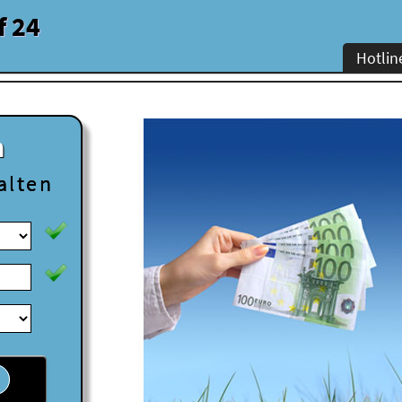
f 24
Hotlin
n
alten