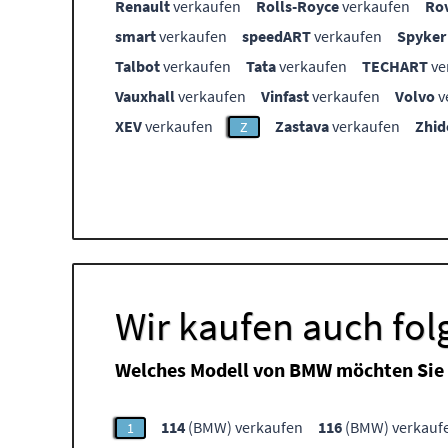
Renault
verkaufen
Rolls-Royce
verkaufen
Ro
smart
verkaufen
speedART
verkaufen
Spyker
Talbot
verkaufen
Tata
verkaufen
TECHART
ve
Vauxhall
verkaufen
Vinfast
verkaufen
Volvo
v
XEV
verkaufen
Zastava
verkaufen
Zhid
Z
Wir kaufen auch fo
Welches Modell von BMW möchten Sie 
114
(BMW) verkaufen
116
(BMW) verkauf
1