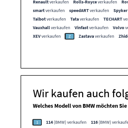
Renault
verkaufen
Rolls-Royce
verkaufen
Ro
smart
verkaufen
speedART
verkaufen
Spyker
Talbot
verkaufen
Tata
verkaufen
TECHART
ve
Vauxhall
verkaufen
Vinfast
verkaufen
Volvo
v
XEV
verkaufen
Zastava
verkaufen
Zhid
Z
Wir kaufen auch fo
Welches Modell von BMW möchten Sie 
114
(BMW) verkaufen
116
(BMW) verkauf
1