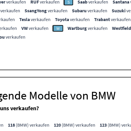
ver
verkaufen
RUF
verkaufen
Saab
verkaufen
Santana
S
verkaufen
SsangYong
verkaufen
Subaru
verkaufen
Suzuki
ve
rkaufen
Tesla
verkaufen
Toyota
verkaufen
Trabant
verkaufen
erkaufen
VW
verkaufen
Wartburg
verkaufen
Westfield
W
ou
verkaufen
lgende Modelle von BMW
uns verkaufen?
en
118
(BMW) verkaufen
120
(BMW) verkaufen
123
(BMW) verk