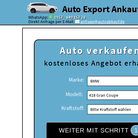
Auto Export Ankau
WhatsApp:
0157 - 849 157 78
Direkt Anfrage per E-Mail:
anfrage@autoabkauf.de
Auto verkaufe
kostenloses
Angebot erh
Marke:
Modell:
Kraftstoff:
WEITER MIT SCHRITT
1