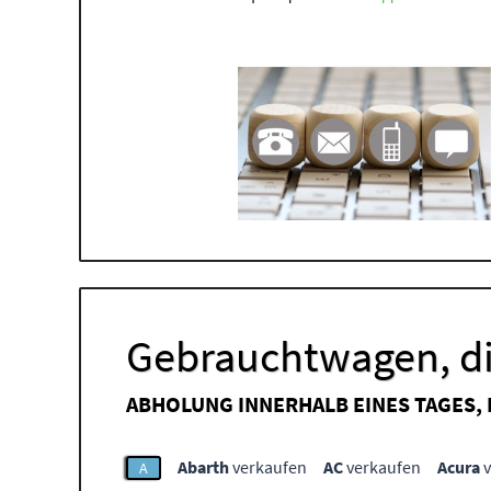
Gebrauchtwagen, di
ABHOLUNG INNERHALB EINES TAGES,
Abarth
verkaufen
AC
verkaufen
Acura
v
A