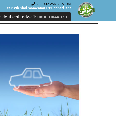
365 Tage von 8 - 22 Uhr
>> > Wir sind momentan erreichbar! < <<
e deutschlandweit:
0800-0044333