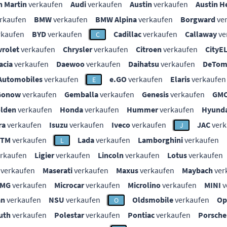
n Martin
verkaufen
Audi
verkaufen
Austin
verkaufen
Austin H
rkaufen
BMW
verkaufen
BMW Alpina
verkaufen
Borgward
ve
rkaufen
BYD
verkaufen
Cadillac
verkaufen
Callaway
ve
C
vrolet
verkaufen
Chrysler
verkaufen
Citroen
verkaufen
CityE
acia
verkaufen
Daewoo
verkaufen
Daihatsu
verkaufen
DeTom
Automobiles
verkaufen
e.GO
verkaufen
Elaris
verkaufen
E
Gonow
verkaufen
Gemballa
verkaufen
Genesis
verkaufen
GM
lden
verkaufen
Honda
verkaufen
Hummer
verkaufen
Hyunda
ra
verkaufen
Isuzu
verkaufen
Iveco
verkaufen
JAC
verk
J
KTM
verkaufen
Lada
verkaufen
Lamborghini
verkaufen
L
rkaufen
Ligier
verkaufen
Lincoln
verkaufen
Lotus
verkaufen
verkaufen
Maserati
verkaufen
Maxus
verkaufen
Maybach
ver
MG
verkaufen
Microcar
verkaufen
Microlino
verkaufen
MINI
v
an
verkaufen
NSU
verkaufen
Oldsmobile
verkaufen
Op
O
uth
verkaufen
Polestar
verkaufen
Pontiac
verkaufen
Porsche