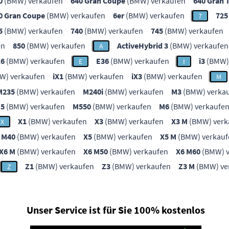
0
(BMW) verkaufen
640 Gran Coupe
(BMW) verkaufen
640 Gran 
0 Gran Coupe
(BMW) verkaufen
6er
(BMW) verkaufen
725
7
5
(BMW) verkaufen
740
(BMW) verkaufen
745
(BMW) verkaufen
en
850
(BMW) verkaufen
ActiveHybrid 3
(BMW) verkaufen
A
X6
(BMW) verkaufen
E36
(BMW) verkaufen
i3
(BMW)
E
I
W) verkaufen
iX1
(BMW) verkaufen
iX3
(BMW) verkaufen
M
M235
(BMW) verkaufen
M240i
(BMW) verkaufen
M3
(BMW) verka
5
(BMW) verkaufen
M550
(BMW) verkaufen
M6
(BMW) verkaufe
X1
(BMW) verkaufen
X3
(BMW) verkaufen
X3 M
(BMW) verk
X
 M40
(BMW) verkaufen
X5
(BMW) verkaufen
X5 M
(BMW) verkauf
X6 M
(BMW) verkaufen
X6 M50
(BMW) verkaufen
X6 M60
(BMW) v
Z1
(BMW) verkaufen
Z3
(BMW) verkaufen
Z3 M
(BMW) ve
Z
Unser Service ist für Sie 100% kostenlos