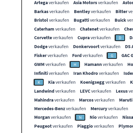
Artega
verkaufen
Asia Motors
verkaufen
Asto
Barkas
verkaufen
Bentley
verkaufen
Bitter
ve
Bristol
verkaufen
Bugatti
verkaufen
Buick
ve
Caterham
verkaufen
Chatenet
verkaufen
Che
Corvette
verkaufen
Cupra
verkaufen
D
D
Dodge
verkaufen
Donkervoort
verkaufen
DS 
Fisker
verkaufen
Ford
verkaufen
GAC 
G
GWM
verkaufen
Hamann
verkaufen
Ho
H
Infiniti
verkaufen
Iran Khodro
verkaufen
Isde
Kia
verkaufen
Koenigsegg
verkaufen
K
Landwind
verkaufen
LEVC
verkaufen
Lexus
ve
Mahindra
verkaufen
Marcos
verkaufen
Maruti
Mercedes-Benz
verkaufen
Mercury
verkaufen
Morgan
verkaufen
Nio
verkaufen
Niss
N
Peugeot
verkaufen
Piaggio
verkaufen
Plymo