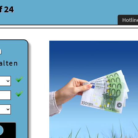
f 24
Hotlin
n
alten