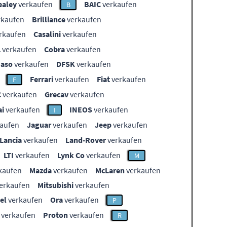
ealey
verkaufen
BAIC
verkaufen
B
rkaufen
Brilliance
verkaufen
rkaufen
Casalini
verkaufen
L
verkaufen
Cobra
verkaufen
aso
verkaufen
DFSK
verkaufen
Ferrari
verkaufen
Fiat
verkaufen
F
C
verkaufen
Grecav
verkaufen
i
verkaufen
INEOS
verkaufen
I
aufen
Jaguar
verkaufen
Jeep
verkaufen
Lancia
verkaufen
Land-Rover
verkaufen
LTI
verkaufen
Lynk Co
verkaufen
M
kaufen
Mazda
verkaufen
McLaren
verkaufen
erkaufen
Mitsubishi
verkaufen
el
verkaufen
Ora
verkaufen
P
verkaufen
Proton
verkaufen
R