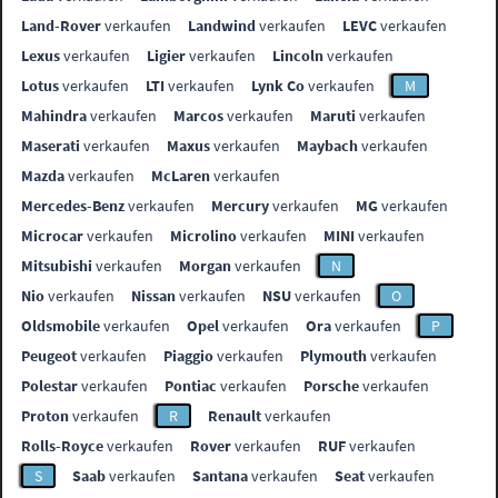
Land-Rover
verkaufen
Landwind
verkaufen
LEVC
verkaufen
Lexus
verkaufen
Ligier
verkaufen
Lincoln
verkaufen
Lotus
verkaufen
LTI
verkaufen
Lynk Co
verkaufen
M
Mahindra
verkaufen
Marcos
verkaufen
Maruti
verkaufen
Maserati
verkaufen
Maxus
verkaufen
Maybach
verkaufen
Mazda
verkaufen
McLaren
verkaufen
Mercedes-Benz
verkaufen
Mercury
verkaufen
MG
verkaufen
Microcar
verkaufen
Microlino
verkaufen
MINI
verkaufen
Mitsubishi
verkaufen
Morgan
verkaufen
N
Nio
verkaufen
Nissan
verkaufen
NSU
verkaufen
O
Oldsmobile
verkaufen
Opel
verkaufen
Ora
verkaufen
P
Peugeot
verkaufen
Piaggio
verkaufen
Plymouth
verkaufen
Polestar
verkaufen
Pontiac
verkaufen
Porsche
verkaufen
Proton
verkaufen
R
Renault
verkaufen
Rolls-Royce
verkaufen
Rover
verkaufen
RUF
verkaufen
S
Saab
verkaufen
Santana
verkaufen
Seat
verkaufen