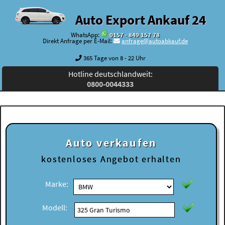
Auto Export Ankauf 24
WhatsApp:
0157 - 849 157 78
Direkt Anfrage per E-Mail:
anfrage@autoabkauf.de
365 Tage von 8 - 22 Uhr
Hotline deutschlandweit:
0800-0044333
Auto verkaufen
kostenloses
Angebot erhalten
Marke:
Modell: