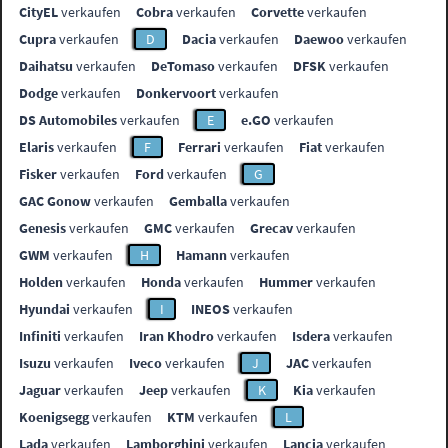
CityEL
verkaufen
Cobra
verkaufen
Corvette
verkaufen
Cupra
verkaufen
D
Dacia
verkaufen
Daewoo
verkaufen
Daihatsu
verkaufen
DeTomaso
verkaufen
DFSK
verkaufen
Dodge
verkaufen
Donkervoort
verkaufen
DS Automobiles
verkaufen
E
e.GO
verkaufen
Elaris
verkaufen
F
Ferrari
verkaufen
Fiat
verkaufen
Fisker
verkaufen
Ford
verkaufen
G
GAC Gonow
verkaufen
Gemballa
verkaufen
Genesis
verkaufen
GMC
verkaufen
Grecav
verkaufen
GWM
verkaufen
H
Hamann
verkaufen
Holden
verkaufen
Honda
verkaufen
Hummer
verkaufen
Hyundai
verkaufen
I
INEOS
verkaufen
Infiniti
verkaufen
Iran Khodro
verkaufen
Isdera
verkaufen
Isuzu
verkaufen
Iveco
verkaufen
J
JAC
verkaufen
Jaguar
verkaufen
Jeep
verkaufen
K
Kia
verkaufen
Koenigsegg
verkaufen
KTM
verkaufen
L
Lada
verkaufen
Lamborghini
verkaufen
Lancia
verkaufen