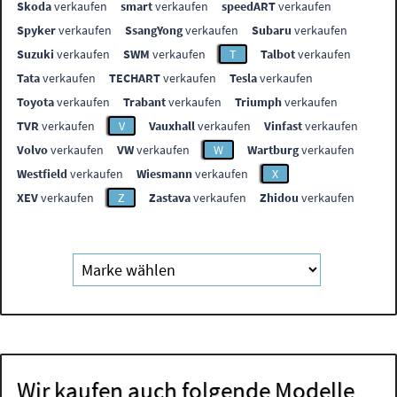
Skoda
verkaufen
smart
verkaufen
speedART
verkaufen
Spyker
verkaufen
SsangYong
verkaufen
Subaru
verkaufen
Suzuki
verkaufen
SWM
verkaufen
T
Talbot
verkaufen
Tata
verkaufen
TECHART
verkaufen
Tesla
verkaufen
Toyota
verkaufen
Trabant
verkaufen
Triumph
verkaufen
TVR
verkaufen
V
Vauxhall
verkaufen
Vinfast
verkaufen
Volvo
verkaufen
VW
verkaufen
W
Wartburg
verkaufen
Westfield
verkaufen
Wiesmann
verkaufen
X
XEV
verkaufen
Z
Zastava
verkaufen
Zhidou
verkaufen
Wir kaufen auch folgende Modelle