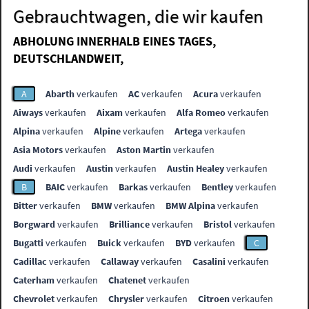
Gebrauchtwagen, die wir kaufen
ABHOLUNG INNERHALB EINES TAGES,
DEUTSCHLANDWEIT,
A
Abarth
verkaufen
AC
verkaufen
Acura
verkaufen
Aiways
verkaufen
Aixam
verkaufen
Alfa Romeo
verkaufen
Alpina
verkaufen
Alpine
verkaufen
Artega
verkaufen
Asia Motors
verkaufen
Aston Martin
verkaufen
Audi
verkaufen
Austin
verkaufen
Austin Healey
verkaufen
B
BAIC
verkaufen
Barkas
verkaufen
Bentley
verkaufen
Bitter
verkaufen
BMW
verkaufen
BMW Alpina
verkaufen
Borgward
verkaufen
Brilliance
verkaufen
Bristol
verkaufen
Bugatti
verkaufen
Buick
verkaufen
BYD
verkaufen
C
Cadillac
verkaufen
Callaway
verkaufen
Casalini
verkaufen
Caterham
verkaufen
Chatenet
verkaufen
Chevrolet
verkaufen
Chrysler
verkaufen
Citroen
verkaufen